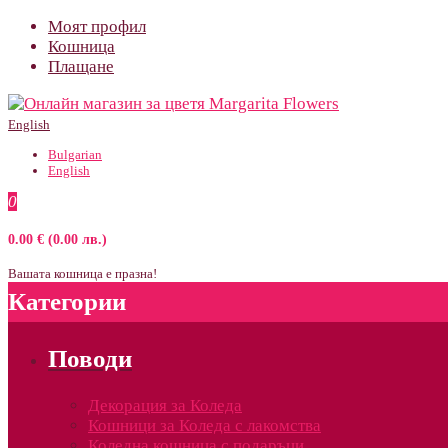
Моят профил
Кошница
Плащане
English
Bulgarian
English
0
0.00 € (0.00 лв.)
Вашата кошница е празна!
Категории
Поводи
Декорация за Коледа
Кошници за Коледа с лакомства
Коледна кошница с подаръци