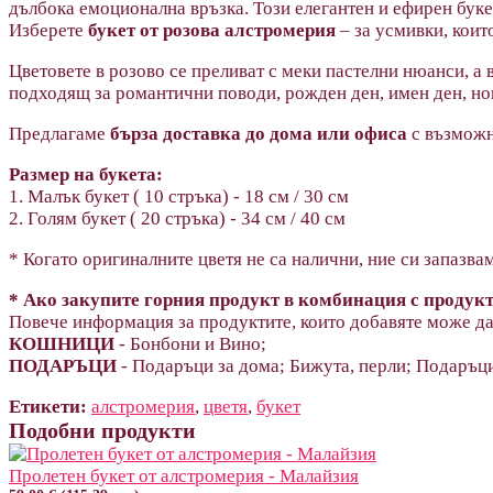
дълбока емоционална връзка. Този елегантен и ефирен букет
Изберете
букет от розова алстромерия
– за усмивки, коит
Цветовете в розово се преливат с меки пастелни нюанси, а
подходящ за романтични поводи, рожден ден, имен ден, ново
Предлагаме
бърза доставка до дома или офиса
с възможн
Размер на букета:
1. Малък букет ( 10 стръка) - 18 см / 30 cм
2. Голям букет ( 20 стръка) - 34 см / 40 cм
* Когато оригиналните цветя не са налични, ние си запазва
* Ако закупите горния продукт в комбинация с проду
Повече информация за продуктите, които добавяте може да
КОШНИЦИ
- Бонбони и Вино;
ПОДАРЪЦИ
- Подаръци за дома; Бижута, перли; Подаръц
Етикети:
алстромерия
,
цветя
,
букет
Подобни продукти
Пролетен букет от алстромерия - Малайзия