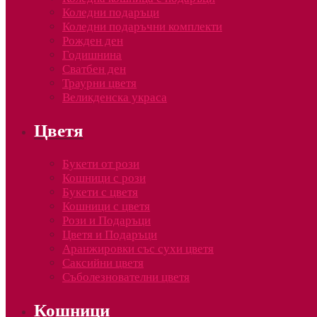
Коледни подаръци
Коледни подаръчни комплекти
Рожден ден
Годишнина
Сватбен ден
Траурни цветя
Великденска украса
Цветя
Букети от рози
Кошници с рози
Букети с цветя
Кошници с цветя
Рози и Подаръци
Цветя и Подаръци
Аранжировки със сухи цветя
Саксийни цветя
Съболезнователни цветя
Кошници