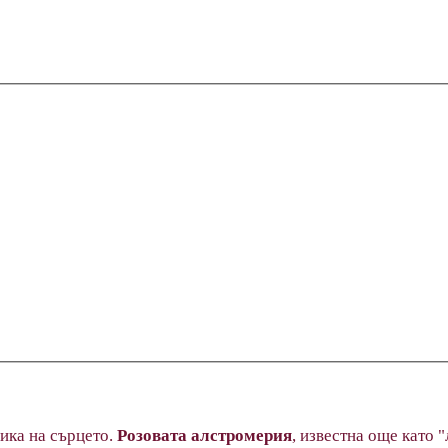
зика на сърцето.
Розовата алстромерия
, известна още като 