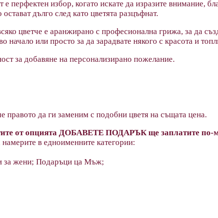
 е перфектен избор, когато искате да изразите внимание, бл
о остават дълго след като цветята разцъфнат.
 всяко цветче е аранжирано с професионална грижа, за да съ
 начало или просто за да зарадвате някого с красота и топл
ост за добавяне на персонализирано пожелание.
ме правото да ги заменим с подобни цветя на същата цена.
ктите от опцията ДОБАВЕТЕ ПОДАРЪК ще заплатите по-ма
 намерите в едноименните категории:
и за жени; Подаръци ца Мъж;