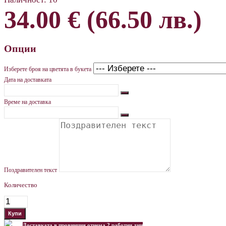
34.00 € (66.50 лв.)
Опции
Изберете броя на цветята в букета
Дата на доставката
Време на доставка
Поздравителен текст
Количество
Доставката в провинция отнема 2 работни дни