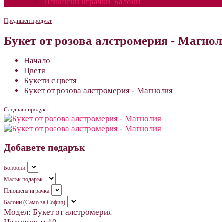
Плюшени играчки, Балони
Предишен продукт
Букет от розова алстромерия - Магно
Начало
Цветя
Букети с цветя
Букет от розова алстромерия - Магнолия
Следващ продукт
Добавете подарък
Бонбони
Малък подарък
Плюшена играчка
Балони (Само за София)
Модел:
Букет от алстромерия
Наличност:
10