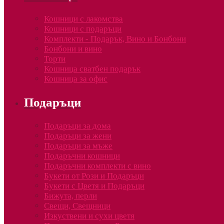
Кошници с лакомства
Кошници с подаръци
Комплекти - Подарък, Вино и Бонбони
Бонбони и вино
Торти
Кошница сватбен подарък
Кошница за офис
Подаръци
Подаръци за дома
Подаръци за жени
Подаръци за мъже
Подаръчни кошници
Подаръчни комплекти с вино
Букети от Рози и Подаръци
Букети с Цветя и Подаръци
Бижута, перли
Свещи, Свещници
Изкуствени и сухи цветя