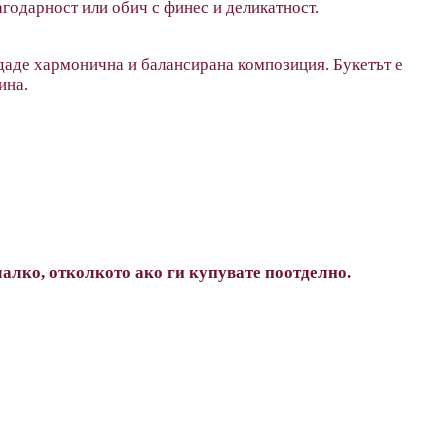
агодарност или обич с финес и деликатност.
здаде хармонична и балансирана композиция. Букетът е
ина.
лко, отколкото ако ги купувате поотделно.