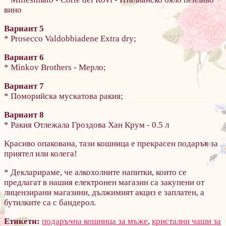
вино
Вариант 5
* Prosecco Valdobbiadene Extra dry;
Вариант 6
* Minkov Brothers - Мерло;
Вариант 7
* Поморийска мускатова ракия;
Вариант 8
* Ракия Отлежала Гроздова Хан Крум - 0.5 л
Красиво опакована, тази кошница е прекрасен подарък за
приятел или колега!
* Декларираме, че алкохолните напитки, които се
предлагат в нашия електронен магазин са закупени от
лицензирани магазини, дължимият акциз е заплатен, а
бутилките са с бандерол.
Етикети:
подаръчна кошница за мъже
,
кристални чаши за