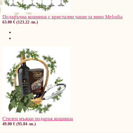
Подаръчна кошница с кристални чаши за вино Melodia
63.00 € (123.22 лв.)
Стилен мъжки подарък кошница
49.00 € (95.84 лв.)