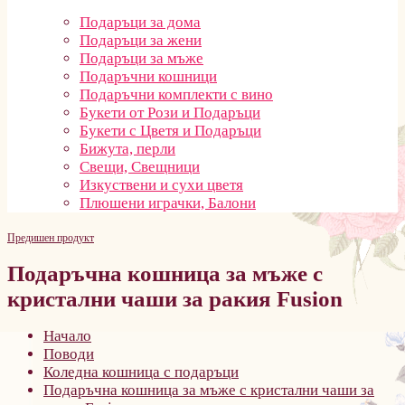
Подаръци за дома
Подаръци за жени
Подаръци за мъже
Подаръчни кошници
Подаръчни комплекти с вино
Букети от Рози и Подаръци
Букети с Цветя и Подаръци
Бижута, перли
Свещи, Свещници
Изкуствени и сухи цветя
Плюшени играчки, Балони
Предишен продукт
Подаръчна кошница за мъже с
кристални чаши за ракия Fusion
Начало
Поводи
Коледна кошница с подаръци
Подаръчна кошница за мъже с кристални чаши за