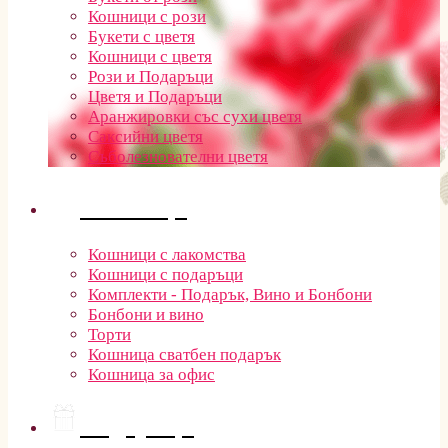
Кошници с рози
Букети с цветя
Кошници с цветя
Рози и Подаръци
Цветя и Подаръци
Аранжировки със сухи цветя
Саксийни цветя
Съболезнователни цветя
Кошници
Кошници с лакомства
Кошници с подаръци
Комплекти - Подарък, Вино и Бонбони
Бонбони и вино
Торти
Кошница сватбен подарък
Кошница за офис
Подаръци