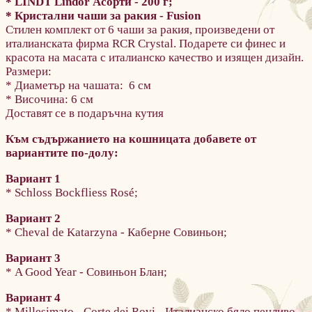
* LINDT Lindor Асорти - 200 г;
* Кристални чаши за ракия - Fusion
Стилен комплект от 6 чаши за ракия, произведени от
италианската фирма RCR Crystal. Подарете си финес и
красота на масата с италианско качество и изящен дизайн.
Размери:
* Диаметър на чашата: 6 см
* Височина: 6 см
Доставят се в подаръчна кутия
Към съдържанието на кошницата добавете от
вариантите по-долу:
Вариант 1
* Schloss Bockfliess Rosé;
Вариант 2
* Cheval de Katarzyna - Каберне Совиньон;
Вариант 3
* A Good Year - Совиньон Блан;
Вариант 4
* Millesimato - Corte dei Rovi - Италианско бяло пенливо