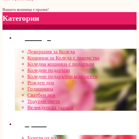
Вашата кошница е празна!
Категории
Поводи
Декорация за Коледа
Кошници за Коледа с лакомства
Коледна кошница с подаръци
Коледни подаръци
Коледни подаръчни комплекти
Рожден ден
Годишнина
Сватбен ден
Траурни цветя
Великденска украса
Цветя
Букети от рози