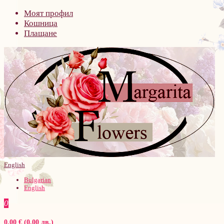
Моят профил
Кошница
Плащане
English
Bulgarian
English
0
0.00 € (0.00 лв.)