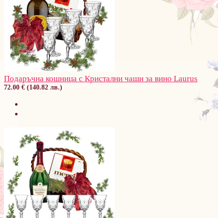
Подаръчна кошница с Кристални чаши за вино Laurus
72.00 € (140.82 лв.)