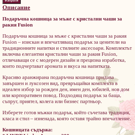
Описание
Подаръчна кошница за мъже с кристални чаши за
ракия Fusion
Подаръчна кошница за мъже с кристални чаши за ракия
Fusion – изискан и впечатляващ подарък за ценители на
традиционните напитки и стилните аксесоари. Комплектът
включва елегантни кристални чаши за ракия Fusion,
отличаващи се с модерен дизайн и прецизна изработка,
които подчертават аромата и вкуса на напитката.
Красиво аранжирана подаръчна кошница придава
завършен и луксозен вид, превръщайки комплекта в
идеален избор за рожден ден, имен ден, юбилей, нов дом
или корпоративен повод. Подходящ подарък за баща,
съпруг, приятел, колега или бизнес партньор.
Изберете готов мъжки подарък, който съчетава традиция,
класа и стил – изненада, която оставя трайно впечатление.
Кошницата съдържа: