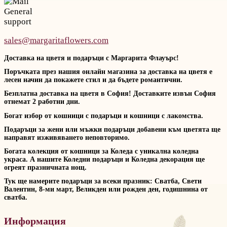
General
support
sales@margaritaflowers.com
Доставка на цветя и подаръци с Маргарита Флауърс!
Поръчката през нашия онлайн магазина за доставка на цветя е
лесен начин да покажете стил и да бъдете романтични.
Безплатна доставка на цветя в София! Доставките извън София
отнемат 2 работни дни.
Богат избор от кошници с подаръци и кошници с лакомства.
Подаръци за жени или мъжки подаръци добавени към цветята ще
направят изживяването неповторимо.
Богата колекция от кошници за Коледа с уникална коледна
украса. А нашите Коледни подаръци и Коледна декорация ще
огреят празничната нощ.
Тук ще намерите подаръци за всеки празник: Сватба, Свети
Валентин, 8-ми март, Великден или рожден ден, годишнина от
сватба.
Информация