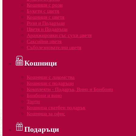
Кошници с рози
Букети с цветя
Кошници с цветя
Рози и Подаръци
Цветя и Подаръци
Аранжировки със сухи цветя
Саксийни цветя
Съболезнователни цветя
Кошници
Кошници с лакомства
Кошници с подаръци
Комплекти - Подарък, Вино и Бонбони
Бонбони и вино
Торти
Кошница сватбен подарък
Кошница за офис
Подаръци