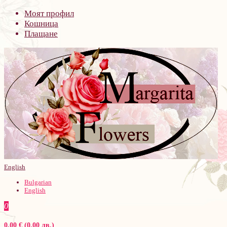
Моят профил
Кошница
Плащане
English
Bulgarian
English
0
0.00 € (0.00 лв.)