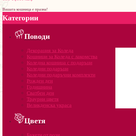
Вашата кошница е празна!
Категории
Поводи
Декорация за Коледа
Кошници за Коледа с лакомства
Коледна кошница с подаръци
Коледни подаръци
Коледни подаръчни комплекти
Рожден ден
Годишнина
Сватбен ден
Траурни цветя
Великденска украса
Цветя
Букети от рози