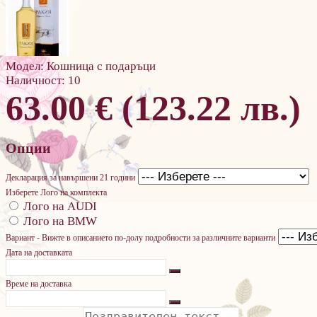
Модел:
Кошница с подаръци
Наличност:
10
63.00 € (123.22 лв.)
Опции
Декларация за навършени 21 години
Изберете Лого на комплекта
Лого на AUDI
Лого на BMW
Вариант - Вижте в описанието по-долу подробности за различните варианти
Дата на доставката
Време на доставка