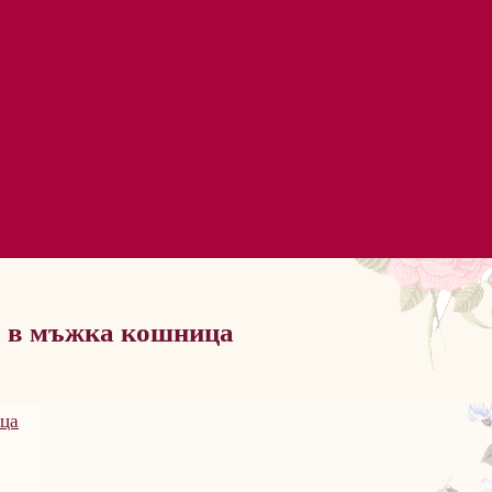
I в мъжка кошница
ица