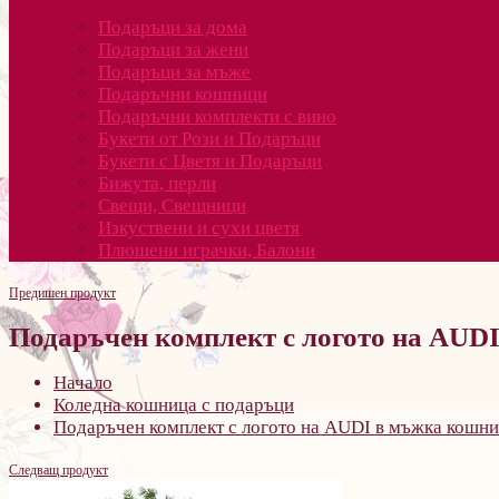
Подаръци за дома
Подаръци за жени
Подаръци за мъже
Подаръчни кошници
Подаръчни комплекти с вино
Букети от Рози и Подаръци
Букети с Цветя и Подаръци
Бижута, перли
Свещи, Свещници
Изкуствени и сухи цветя
Плюшени играчки, Балони
Предишен продукт
Подаръчен комплект с логото на AUD
Начало
Коледна кошница с подаръци
Подаръчен комплект с логото на AUDI в мъжка кошн
Следващ продукт