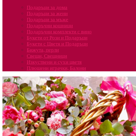
Подаръци за дома
Подаръци за жени
Подаръци за мъже
Подаръчни кошници
Подаръчни комплекти с вино
Букети от Рози и Подаръци
Букети с Цветя и Подаръци
Бижута, перли
Свещи, Свещници
Изкуствени и сухи цветя
Плюшени играчки, Балони