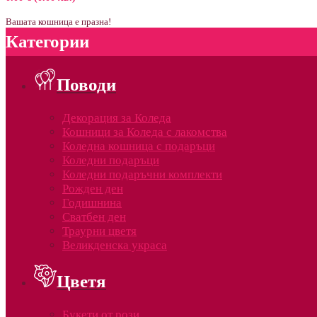
Вашата кошница е празна!
Категории
Поводи
Декорация за Коледа
Кошници за Коледа с лакомства
Коледна кошница с подаръци
Коледни подаръци
Коледни подаръчни комплекти
Рожден ден
Годишнина
Сватбен ден
Траурни цветя
Великденска украса
Цветя
Букети от рози