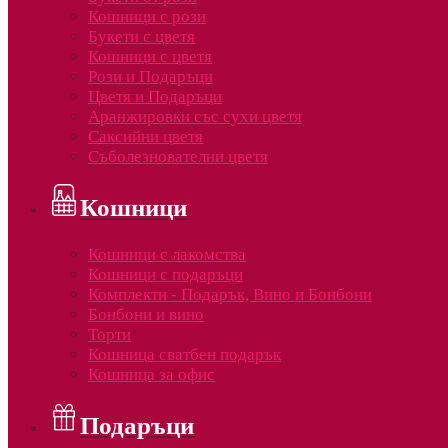
Кошници с рози
Букети с цветя
Кошници с цветя
Рози и Подаръци
Цветя и Подаръци
Аранжировки със сухи цветя
Саксийни цветя
Съболезнователни цветя
Кошници
Кошници с лакомства
Кошници с подаръци
Комплекти - Подарък, Вино и Бонбони
Бонбони и вино
Торти
Кошница сватбен подарък
Кошница за офис
Подаръци