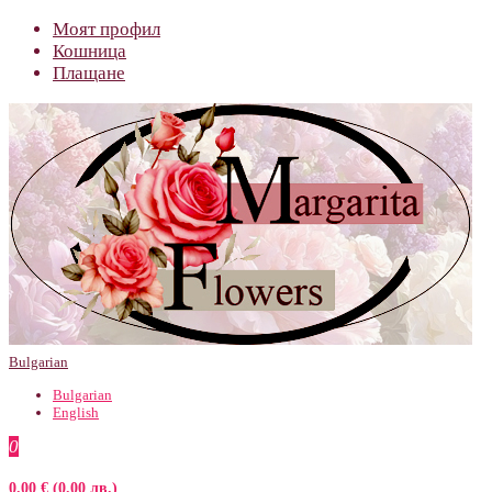
Моят профил
Кошница
Плащане
Bulgarian
Bulgarian
English
0
0.00 € (0.00 лв.)