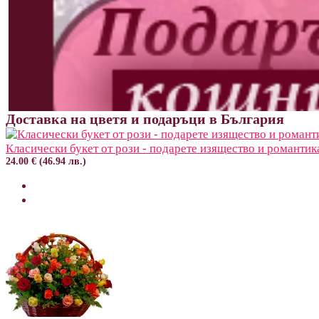
Доставка на цветя и подаръци в България
Класически букет от рози - подарете изящество и романтик
24.00 € (46.94 лв.)