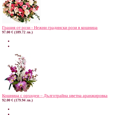
Грация от рози - Нежни градински рози в кошница
97.00 € (189.72 лв.)
Кошница с орхидеи – Дълготрайна цветна аранжировка
92.00 € (179.94 лв.)