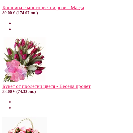
Кошница с многоцветни рози - Магда
89.00 € (174.07 лв.)
Букет от пролетни цветя - Весела пролет
38.00 € (74.32 лв.)