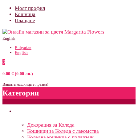
Моят профил
Кошница
Плащане
English
Bulgarian
English
0
0.00 € (0.00 лв.)
Вашата кошница е празна!
Категории
Поводи
Декорация за Коледа
Кошници за Коледа с лакомства
Коледна кошница с подаръци