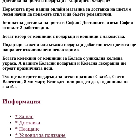
Доставка на цветя и подаръци с Маргарита Флауърс!
Поръчката през нашия онлайн магазина за доставка на цветя е
лесен начин да покажете стил и да бъдете романтични.
Безплатна доставка на цветя в София! Доставките извън София
отнемат 2 работни дни.
Богат избор от кошници с подаръци и кошници с лакомства.
Подаръци за жени или мъжки подаръци добавени към цветята ще
направят изживяването неповторимо.
Богата колекция от кошници за Коледа с уникална коледна
украса. А нашите Коледни подаръци и Коледна декорация ще
огреят празничната нощ.
Тук ще намерите подаръци за всеки празник: Сватба, Свети
Валентин, 8-ми март, Великден или рожден ден, годишнина от
сватба.
Информация
* За нас
* Доставка
* Плащане
* Условия за ползване