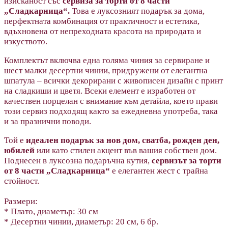
изисканост със
сервиза за торти от 8 части
„Сладкарница“.
Това е
луксозният подарък за дома,
перфектната комбинация от практичност и естетика,
вдъхновена от непреходната красота на природата и
изкуството.
Комплектът включва една голяма чиния за сервиране и
шест малки десертни чинии, придружени от елегантна
шпатула – всички декорирани с живописен дизайн с принт
на сладкиши и цветя. Всеки елемент е изработен от
качествен порцелан с внимание към детайла, което прави
този сервиз подходящ както за ежедневна употреба, така
и за празнични поводи.
Той е
идеален подарък за нов дом, сватба, рожден ден,
юбилей
или като стилен акцент във вашия собствен дом
.
Поднесен в луксозна подаръчна кутия,
сервизът за торти
от 8 части „Сладкарница“
е елегантен жест с трайна
стойност.
Размери:
* Плато, диаметър: 30 см
* Десертни чинии, диаметър: 20 см, 6 бр.