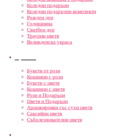
Коледни подаръци
Коледни подаръчни комплекти
Рожден ден
Годишнина
Сватбен ден
Траурни цветя
Великденска украса
Цветя
Букети от рози
Кошници с рози
Букети с цветя
Кошници с цветя
Рози и Подаръци
Цветя и Подаръци
Аранжировки със сухи цветя
Саксийни цветя
Съболезнователни цветя
Кошници