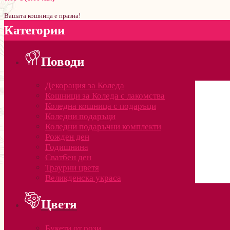
Вашата кошница е празна!
Категории
Поводи
Декорация за Коледа
Кошници за Коледа с лакомства
Коледна кошница с подаръци
Коледни подаръци
Коледни подаръчни комплекти
Рожден ден
Годишнина
Сватбен ден
Траурни цветя
Великденска украса
Цветя
Букети от рози