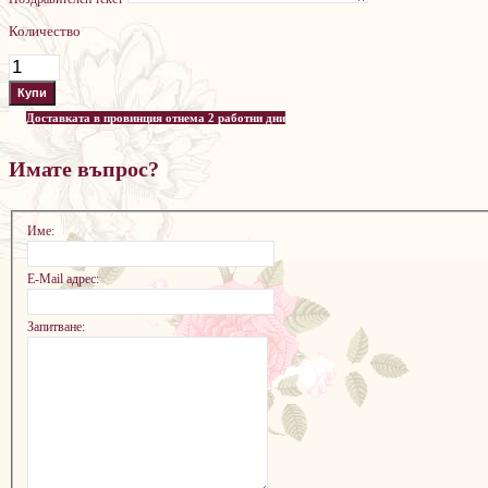
Количество
Доставката в провинция отнема 2 работни дни
Имате въпрос?
Име:
E-Mail адрес:
Запитване: