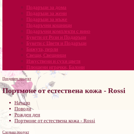
Подаръци за дома
Подаръци за жени
Подаръци за мъже
Подаръчни кошници
Подаръчни комплекти с вино
Букети от Рози и Подаръци
Букети с Цветя и Подаръци
Бижута, перли
Свещи, Свещници
Изкуствени и сухи цветя
Плюшени играчки, Балони
Предишен продукт
Портмоне от естествена кожа - Rossi
Начало
Поводи
Рожден ден
Портмоне от естествена кожа - Rossi
Следващ продукт