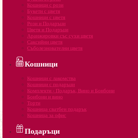
Кошници с рози
Букети с цветя
Кошници с цветя
Рози и Подаръци
Цветя и Подаръци
Аранжировки със сухи цветя
Саксийни цветя
Съболезнователни цветя
Кошници
Кошници с лакомства
Кошници с подаръци
Комплекти - Подарък, Вино и Бонбони
Бонбони и вино
Торти
Кошница сватбен подарък
Кошница за офис
Подаръци