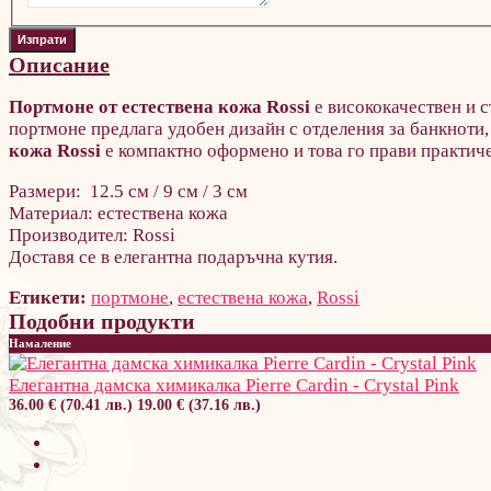
Описание
Портмоне от естествена кожа
Rossi
е висококачествен и 
портмоне предлага удобен дизайн с отделения за банкноти,
кожа
Rossi
е к
омпактно оформено и това го прави практич
Размери: 12.5 см / 9 см / 3 см
Материал: естествена кожа
Производител: Rossi
Доставя се в елегантна подаръчна кутия.
Етикети:
портмоне
,
естествена кожа
,
Rossi
Подобни продукти
Намаление
Елегантна дамска химикалка Pierre Cardin - Crystal Pink
36.00 € (70.41 лв.)
19.00 € (37.16 лв.)