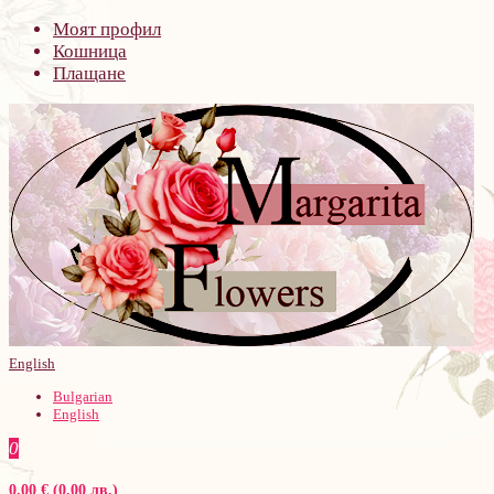
Моят профил
Кошница
Плащане
English
Bulgarian
English
0
0.00 € (0.00 лв.)