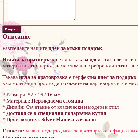
Описание
Разгледайте нашите
идеи за мъжи подарък.
Иглата за вратовръзка
е една такава идея - тя е елеганте
материали като неръждаема стомана, сребро или злато, тя с
Такава
игла за вратовръзка
е перфектна
идея за подарък
към колега или просто да покажете на партньора си, че мисл
* Размери: 52 / 16 / 16 мм
* Материал:
Неръждаема стомана
* Дизайн:
Съчетание от класически и модерен стил
*
Доставя се в специална подаръчна кутия
.
* Производител:
Silver Flame аксесоари
Етикети:
мъжки подарък
,
игла за вратовръзка
,
официални 
Подобни продукти