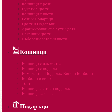
Кошници с рози
Букети с цветя
Кошници с цветя
Рози и Подаръци
Цветя и Подаръци
Аранжировки със сухи цветя
Саксийни цветя
Съболезнователни цветя
Кошници
Кошници с лакомства
Кошници с подаръци
Комплекти - Подарък, Вино и Бонбони
Бонбони и вино
Торти
Кошница сватбен подарък
Кошница за офис
Подаръци