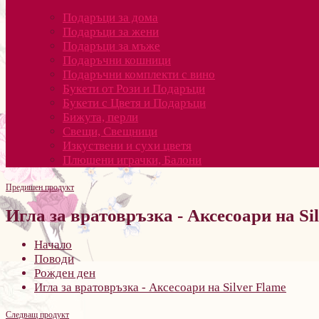
Подаръци за дома
Подаръци за жени
Подаръци за мъже
Подаръчни кошници
Подаръчни комплекти с вино
Букети от Рози и Подаръци
Букети с Цветя и Подаръци
Бижута, перли
Свещи, Свещници
Изкуствени и сухи цветя
Плюшени играчки, Балони
Предишен продукт
Игла за вратовръзка - Аксесоари на Si
Начало
Поводи
Рожден ден
Игла за вратовръзка - Аксесоари на Silver Flame
Следващ продукт