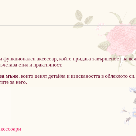
н и функционален аксесоар, който придава завършеност на вс
ъчетава стил и практичност.
 за мъже
, които ценят детайла и изискаността в облеклото си.
ите за него.
аксесоари