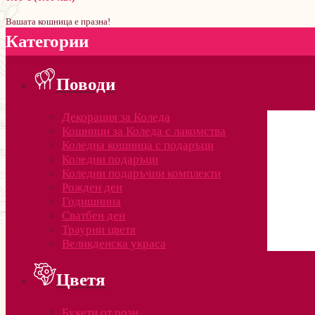
Вашата кошница е празна!
Категории
Поводи
Декорация за Коледа
Кошници за Коледа с лакомства
Коледна кошница с подаръци
Коледни подаръци
Коледни подаръчни комплекти
Рожден ден
Годишнина
Сватбен ден
Траурни цветя
Великденска украса
Цветя
Букети от рози