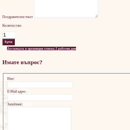
Поздравителен текст
Количество
Доставката в провинция отнема 2 работни дни
Имате въпрос?
Име:
E-Mail адрес:
Запитване: