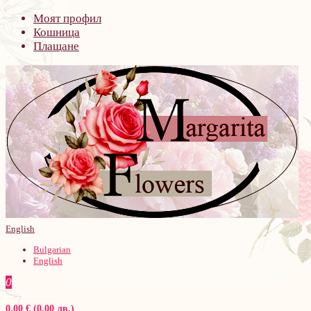
Моят профил
Кошница
Плащане
English
Bulgarian
English
0
0.00 € (0.00 лв.)