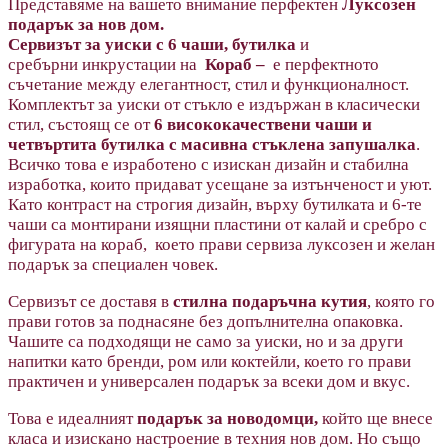
Представяме на вашето внимание перфектен
Луксозен
подарък за нов дом.
Сервизът за уиски с 6 чаши, бутилка
и
сребърни
инкрустации на
Кораб
–
е перфектното
съчетание между елегантност, стил и функционалност.
Комплектът за уиски от стъкло е издържан в класически
стил, състоящ се от
6 висококачествени чаши и
четвъртита бутилка с масивна стъклена запушалка
.
Всичко това е изработено с изискан дизайн и стабилна
изработка, които придават усещане за изтънченост и уют.
Като контраст на строгия дизайн, върху бутилката и 6-те
чаши са монтирани изящни пластини от калай и сребро с
фигурата на кораб, което прави сервиза луксозен и желан
подарък за специален човек.
Сервизът се доставя в
стилна подаръчна кутия
, която го
прави готов за поднасяне без допълнителна опаковка.
Чашите са подходящи не само за уиски, но и за други
напитки като бренди, ром или коктейли, което го прави
практичен и универсален подарък за всеки дом и вкус.
Това е идеалният
подарък за новодомци,
който ще внесе
класа и изискано настроение в техния нов дом. Но също