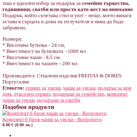
така е идеален избор за подарък за
семейни тържества,
годишнини, сватби или просто като жест на внимание
.
Подарък, който съчетава стил и уют – нещо, което винаги
остава в сърцата и дома на получателя и няма да бъде
забравено.
Размери:
* Височина бутилка - 24 см,
* Вместимост на бутилката -1000 мл
* Височина чаши - 8,5 см.
* Вместимост на чашите - 200 мл
Производител: Стъклени изделия FREITAS & DORES
Португалия
Етикети:
сервиз за уиски
,
чаши за уиски
,
подарък за нов
дом
,
луксозен сервиз
,
подаръци за семейство
,
комплект
чаши за уиски
,
подаръци за сватба
Подобни продукти
Комплект 6 броя чаши за уиски - Borgonovo
0.00 € (0.00 лв.)