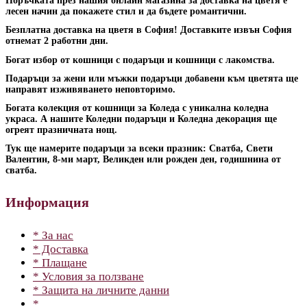
Поръчката през нашия онлайн магазина за доставка на цветя е
лесен начин да покажете стил и да бъдете романтични.
Безплатна доставка на цветя в София! Доставките извън София
отнемат 2 работни дни.
Богат избор от кошници с подаръци и кошници с лакомства.
Подаръци за жени или мъжки подаръци добавени към цветята ще
направят изживяването неповторимо.
Богата колекция от кошници за Коледа с уникална коледна
украса. А нашите Коледни подаръци и Коледна декорация ще
огреят празничната нощ.
Тук ще намерите подаръци за всеки празник: Сватба, Свети
Валентин, 8-ми март, Великден или рожден ден, годишнина от
сватба.
Информация
* За нас
* Доставка
* Плащане
* Условия за ползване
* Защита на личните данни
*