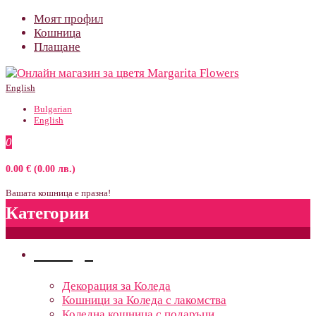
Моят профил
Кошница
Плащане
English
Bulgarian
English
0
0.00 € (0.00 лв.)
Вашата кошница е празна!
Категории
Поводи
Декорация за Коледа
Кошници за Коледа с лакомства
Коледна кошница с подаръци