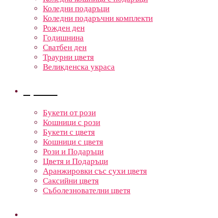
Коледни подаръци
Коледни подаръчни комплекти
Рожден ден
Годишнина
Сватбен ден
Траурни цветя
Великденска украса
Цветя
Букети от рози
Кошници с рози
Букети с цветя
Кошници с цветя
Рози и Подаръци
Цветя и Подаръци
Аранжировки със сухи цветя
Саксийни цветя
Съболезнователни цветя
Кошници