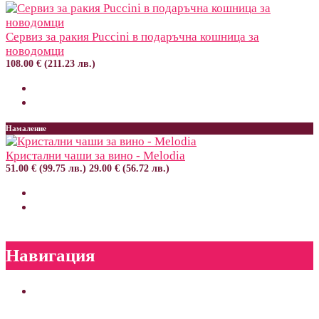
Сервиз за ракия Puccini в подаръчна кошница за
новодомци
108.00 € (211.23 лв.)
Намаление
Кристални чаши за вино - Melodia
51.00 € (99.75 лв.)
29.00 € (56.72 лв.)
Навигация