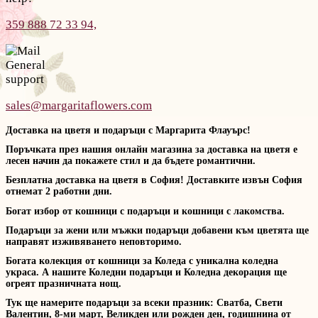
359 888 72 33 94,
General
support
sales@margaritaflowers.com
Доставка на цветя и подаръци с Маргарита Флауърс!
Поръчката през нашия онлайн магазина за доставка на цветя е
лесен начин да покажете стил и да бъдете романтични.
Безплатна доставка на цветя в София! Доставките извън София
отнемат 2 работни дни.
Богат избор от кошници с подаръци и кошници с лакомства.
Подаръци за жени или мъжки подаръци добавени към цветята ще
направят изживяването неповторимо.
Богата колекция от кошници за Коледа с уникална коледна
украса. А нашите Коледни подаръци и Коледна декорация ще
огреят празничната нощ.
Тук ще намерите подаръци за всеки празник: Сватба, Свети
Валентин, 8-ми март, Великден или рожден ден, годишнина от