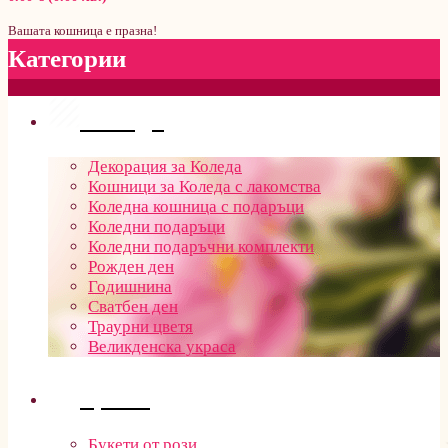
Вашата кошница е празна!
Категории
Поводи
Декорация за Коледа
Кошници за Коледа с лакомства
Коледна кошница с подаръци
Коледни подаръци
Коледни подаръчни комплекти
Рожден ден
Годишнина
Сватбен ден
Траурни цветя
Великденска украса
Цветя
Букети от рози