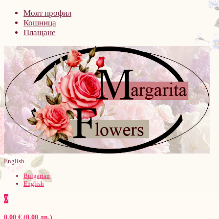
Моят профил
Кошница
Плащане
English
Bulgarian
English
0
0.00 € (0.00 лв.)