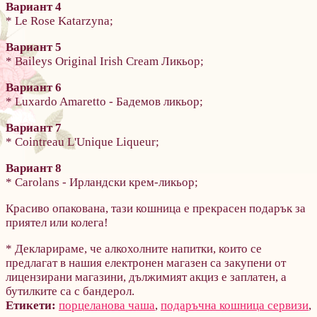
Вариант 4
* Le Rose Katarzyna;
Вариант 5
* Baileys Original Irish Cream Ликьор;
Вариант 6
* Luxardo Amaretto - Бадемов ликьор;
Вариант 7
* Cointreau L'Unique Liqueur;
Вариант 8
* Carolans - Ирландски крем-ликьор;
Красиво опакована, тази кошница е прекрасен подарък за
приятел или колега!
* Декларираме, че алкохолните напитки, които се
предлагат в нашия електронен магазен са закупени от
лицензирани магазини, дължимият акциз е заплатен, а
бутилките са с бандерол.
Етикети:
порцеланова чаша
,
подаръчна кошница сервизи
,