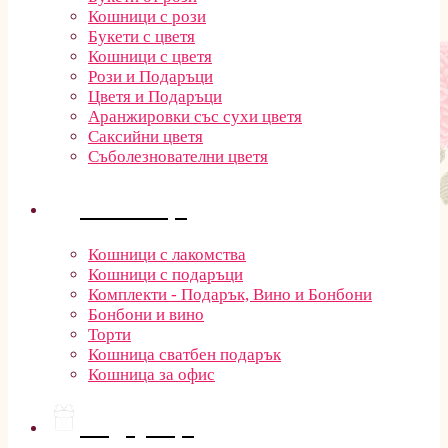
Кошници с рози
Букети с цветя
Кошници с цветя
Рози и Подаръци
Цветя и Подаръци
Аранжировки със сухи цветя
Саксийни цветя
Съболезнователни цветя
Кошници
Кошници с лакомства
Кошници с подаръци
Комплекти - Подарък, Вино и Бонбони
Бонбони и вино
Торти
Кошница сватбен подарък
Кошница за офис
Подаръци