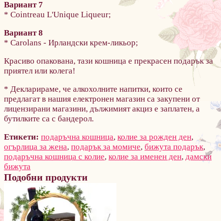
Вариант 7
* Cointreau L'Unique Liqueur;
Вариант 8
* Carolans - Ирландски крем-ликьор;
Красиво опакована, тази кошница е прекрасен подарък за
приятел или колега!
* Декларираме, че алкохолните напитки, които се
предлагат в нашия електронен магазин са закупени от
лицензирани магазини, дължимият акциз е заплатен, а
бутилките са с бандерол.
Етикети:
подаръчна кошница
,
колие за рожден ден
,
огърлица за жена
,
подарък за момиче
,
бижута подарък
,
подаръчна кошница с колие
,
колие за именен ден
,
дамски
бижута
Подобни продукти