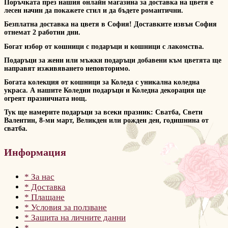
Поръчката през нашия онлайн магазина за доставка на цветя е
лесен начин да покажете стил и да бъдете романтични.
Безплатна доставка на цветя в София! Доставките извън София
отнемат 2 работни дни.
Богат избор от кошници с подаръци и кошници с лакомства.
Подаръци за жени или мъжки подаръци добавени към цветята ще
направят изживяването неповторимо.
Богата колекция от кошници за Коледа с уникална коледна
украса. А нашите Коледни подаръци и Коледна декорация ще
огреят празничната нощ.
Тук ще намерите подаръци за всеки празник: Сватба, Свети
Валентин, 8-ми март, Великден или рожден ден, годишнина от
сватба.
Информация
* За нас
* Доставка
* Плащане
* Условия за ползване
* Защита на личните данни
*