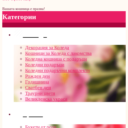
Вашата кошница е празна!
Категории
Поводи
Декорация за Коледа
Кошници за Коледа с лакомства
Коледна кошница с подаръци
Коледни подаръци
Коледни подаръчни комплекти
Рожден ден
Годишнина
Сватбен ден
Траурни цветя
Великденска украса
Цветя
Букети от рози