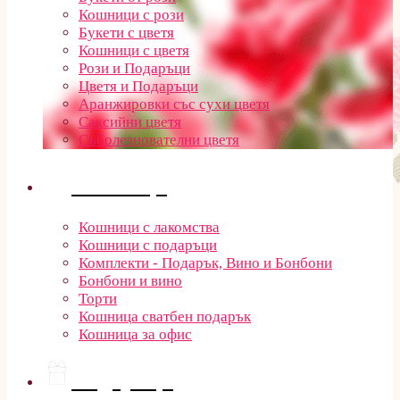
Кошници с рози
Букети с цветя
Кошници с цветя
Рози и Подаръци
Цветя и Подаръци
Аранжировки със сухи цветя
Саксийни цветя
Съболезнователни цветя
Кошници
Кошници с лакомства
Кошници с подаръци
Комплекти - Подарък, Вино и Бонбони
Бонбони и вино
Торти
Кошница сватбен подарък
Кошница за офис
Подаръци