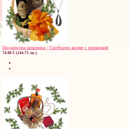
Подаръчна кошница - Сребърно колие с цирконий
74.00 € (144.73 лв.)