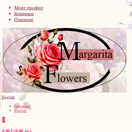
Моят профил
Кошница
Плащане
English
Bulgarian
English
0
0.00 € (0.00 лв.)