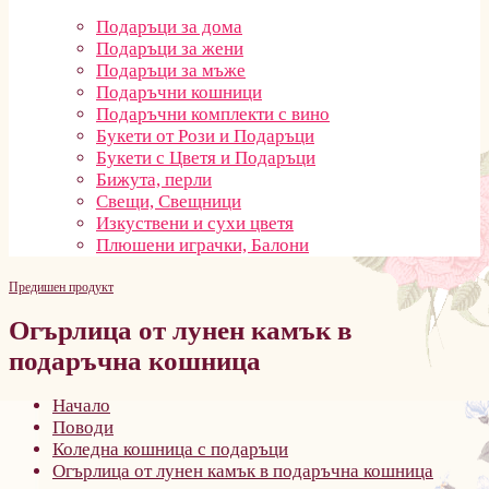
Подаръци за дома
Подаръци за жени
Подаръци за мъже
Подаръчни кошници
Подаръчни комплекти с вино
Букети от Рози и Подаръци
Букети с Цветя и Подаръци
Бижута, перли
Свещи, Свещници
Изкуствени и сухи цветя
Плюшени играчки, Балони
Предишен продукт
Огърлица от лунен камък в
подаръчна кошница
Начало
Поводи
Коледна кошница с подаръци
Огърлица от лунен камък в подаръчна кошница