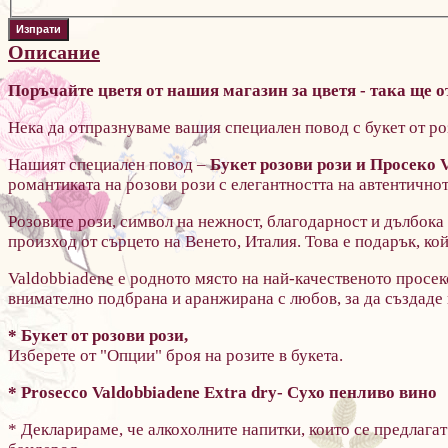
Описание
Поръчайте цветя от нашия магазин за цветя - така ще 
Нека да отпразнуваме вашия специален повод с букет от ро
Нашият специален повод –
Букет розови рози и Просеко V
романтиката на розови рози с елегантността на автентично
Розовите рози, символ на нежност, благодарност и дълбока
произход от сърцето на Венето, Италия. Това е подарък, к
Valdobbiadene е родното място на най-качественото просеко
внимателно подбрана и аранжирана с любов, за да създаде
* Букет от розови рози,
Изберете от "Опции" броя на розите в букета.
* Prosecco Valdobbiadene Extra dry- Сухо пенливо вино
* Декларираме, че алкохолните напитки, които се предлагат