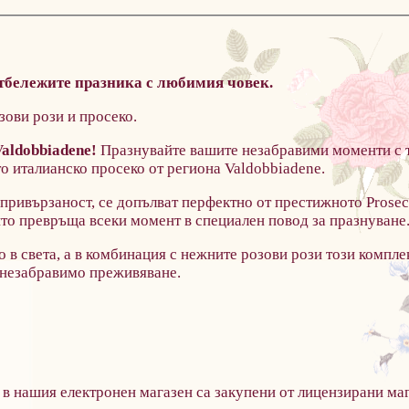
отбележите празника с любимия човек.
зови рози и просеко.
aldobbiadene!
Празнувайте вашите незабравими моменти с т
то италианско просеко от региона Valdobbiadene.
 привързаност, се допълват перфектно от престижното Prose
ойто превръща всеки момент в специален повод за празнуване
 в света, а в комбинация с нежните розови рози този комплек
 незабравимо преживяване.
 в нашия електронен магазен са закупени от лицензирани маг