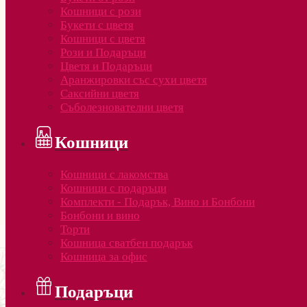
Кошници с рози
Букети с цветя
Кошници с цветя
Рози и Подаръци
Цветя и Подаръци
Аранжировки със сухи цветя
Саксийни цветя
Съболезнователни цветя
Кошници
Кошници с лакомства
Кошници с подаръци
Комплекти - Подарък, Вино и Бонбони
Бонбони и вино
Торти
Кошница сватбен подарък
Кошница за офис
Подаръци