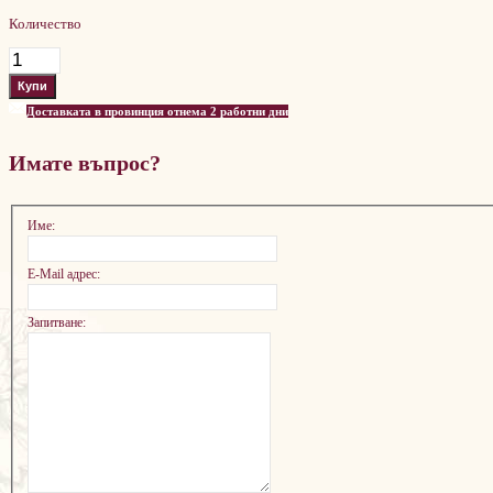
Количество
Доставката в провинция отнема 2 работни дни
Имате въпрос?
Име:
E-Mail адрес:
Запитване: