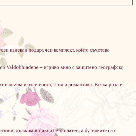
ози изискан подаръчен комплект, който съчетава
cco Valdobbiadene – игриво вино с защитено географско
.
т излъчва изтънченост, стил и романтика. Всяка роза е
азини, дължимият акциз е заплатен, а бутилките са с