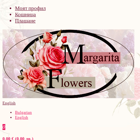
Моят профил
Кошница
Плащане
English
Bulgarian
English
0
0.00 € (0.00 лв.)