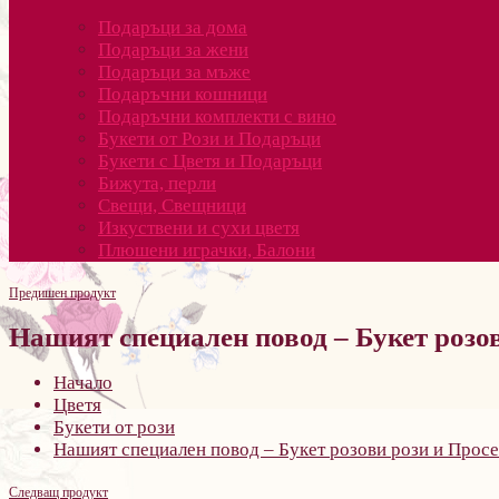
Подаръци за дома
Подаръци за жени
Подаръци за мъже
Подаръчни кошници
Подаръчни комплекти с вино
Букети от Рози и Подаръци
Букети с Цветя и Подаръци
Бижута, перли
Свещи, Свещници
Изкуствени и сухи цветя
Плюшени играчки, Балони
Предишен продукт
Нашият специален повод – Букет розов
Начало
Цветя
Букети от рози
Нашият специален повод – Букет розови рози и Просе
Следващ продукт