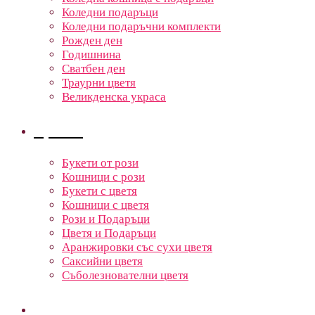
Коледни подаръци
Коледни подаръчни комплекти
Рожден ден
Годишнина
Сватбен ден
Траурни цветя
Великденска украса
Цветя
Букети от рози
Кошници с рози
Букети с цветя
Кошници с цветя
Рози и Подаръци
Цветя и Подаръци
Аранжировки със сухи цветя
Саксийни цветя
Съболезнователни цветя
Кошници