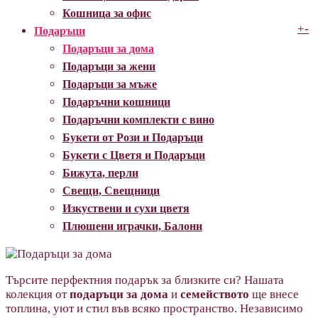
Кошница за офис
+
-
Подаръци
Подаръци за дома
Подаръци за жени
Подаръци за мъже
Подаръчни кошници
Подаръчни комплекти с вино
Букети от Рози и Подаръци
Букети с Цветя и Подаръци
Бижута, перли
Свещи, Свещници
Изкуствени и сухи цветя
Плюшени играчки, Балони
Търсите перфектния подарък за близките си? Нашата
колекция от
подаръци за дома
и
семейството
ще внесе
топлина, уют и стил във всяко пространство. Независимо