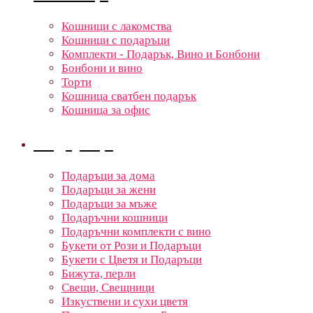
Кошници с лакомства
Кошници с подаръци
Комплекти - Подарък, Вино и Бонбони
Бонбони и вино
Торти
Кошница сватбен подарък
Кошница за офис
Подаръци
Подаръци за дома
Подаръци за жени
Подаръци за мъже
Подаръчни кошници
Подаръчни комплекти с вино
Букети от Рози и Подаръци
Букети с Цветя и Подаръци
Бижута, перли
Свещи, Свещници
Изкуствени и сухи цветя