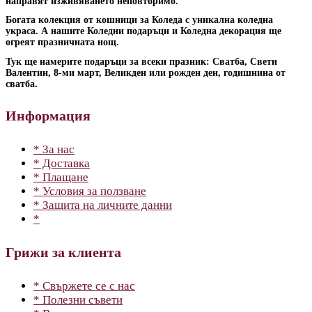
направят изживяването неповторимо.
Богата колекция от кошници за Коледа с уникална коледна
украса. А нашите Коледни подаръци и Коледна декорация ще
огреят празничната нощ.
Тук ще намерите подаръци за всеки празник: Сватба, Свети
Валентин, 8-ми март, Великден или рожден ден, годишнина от
сватба.
Информация
* За нас
* Доставка
* Плащане
* Условия за ползване
* Защита на личните данни
*
Грижи за клиента
* Свържете се с нас
* Полезни съвети