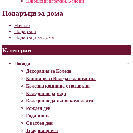
Плюшени играчки, Балони
Подаръци за дома
Начало
Подаръци
Подаръци за дома
Категории
+
-
Поводи
Декорация за Коледа
Кошници за Коледа с лакомства
Коледна кошница с подаръци
Коледни подаръци
Коледни подаръчни комплекти
Рожден ден
Годишнина
Сватбен ден
Траурни цветя