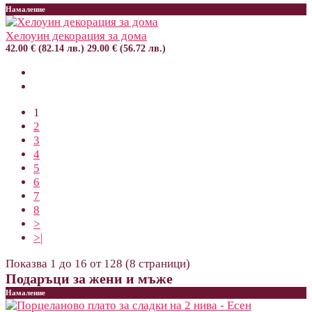
Намаление
Хелоуин декорация за дома
42.00 € (82.14 лв.)
29.00 € (56.72 лв.)
1
2
3
4
5
6
7
8
>
>|
Показва 1 до 16 от 128 (8 страници)
Подаръци за жени и мъже
Намаление