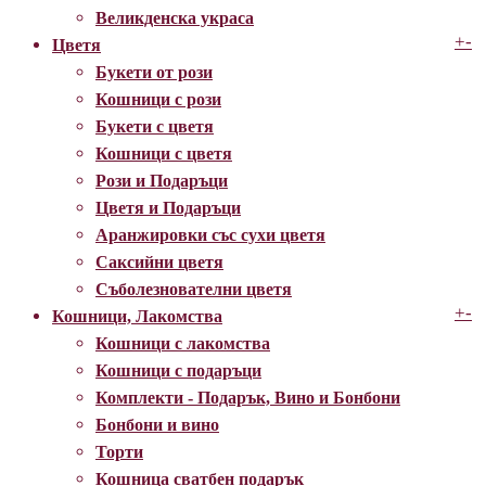
Великденска украса
+
-
Цветя
Букети от рози
Кошници с рози
Букети с цветя
Кошници с цветя
Рози и Подаръци
Цветя и Подаръци
Аранжировки със сухи цветя
Саксийни цветя
Съболезнователни цветя
+
-
Кошници, Лакомства
Кошници с лакомства
Кошници с подаръци
Комплекти - Подарък, Вино и Бонбони
Бонбони и вино
Торти
Кошница сватбен подарък