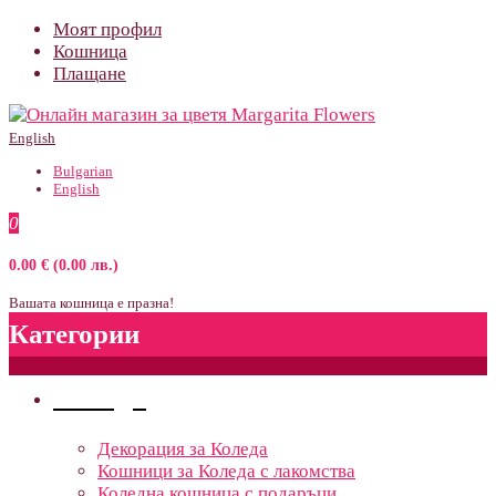
Моят профил
Кошница
Плащане
English
Bulgarian
English
0
0.00 € (0.00 лв.)
Вашата кошница е празна!
Категории
Поводи
Декорация за Коледа
Кошници за Коледа с лакомства
Коледна кошница с подаръци