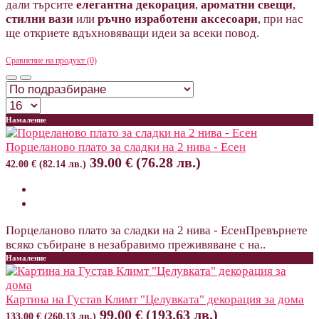
дали търсите
елегантна декорация
,
ароматни свещи
,
стилни вази
или
ръчно изработени аксесоари
, при нас
ще откриете вдъхновяващи идеи за всеки повод.
Сравнение на продукт (0)
Намаление
Порцеланово плато за сладки на 2 нива - Есен
39.00 € (76.28 лв.)
42.00 € (82.14 лв.)
Порцеланово плато за сладки на 2 нива - ЕсенПревърнете
всяко събиране в незабравимо преживяване с на..
Намаление
Картина на Густав Климт "Целувката" декорация за дома
99.00 € (193.63 лв.)
133.00 € (260.13 лв.)