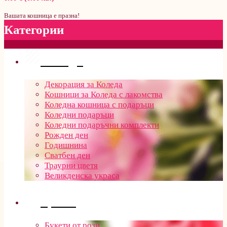
Вашата кошница е празна!
Категории
Поводи
Декорация за Коледа
Кошници за Коледа с лакомства
Коледна кошница с подаръци
Коледни подаръци
Коледни подаръчни комплекти
Рожден ден
Годишнина
Сватбен ден
Траурни цветя
Великденска украса
Цветя
Букети от рози