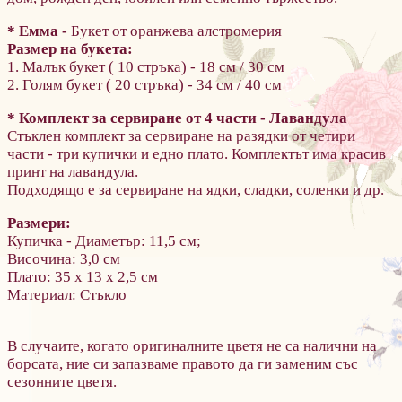
* Емма -
Букет от оранжева алстромерия
Размер на букета:
1. Малък букет ( 10 стръка) - 18 см / 30 cм
2. Голям букет ( 20 стръка) - 34 см / 40 cм
* Комплект за сервиране от 4 части - Лавандула
Стъклен комплект за сервиране на разядки от четири
части - три купички и едно плато. Комплектът има красив
принт на лавандула.
Подходящо е за сервиране на ядки, сладки, соленки и др.
Размери:
Купичка - Диаметър: 11,5 см;
Височина: 3,0 см
Плато: 35 х 13 х 2,5 см
Материал: Стъкло
В случаите, когато оригиналните цветя не са налични на
борсата, ние си запазваме правото да ги заменим със
сезонните цветя.