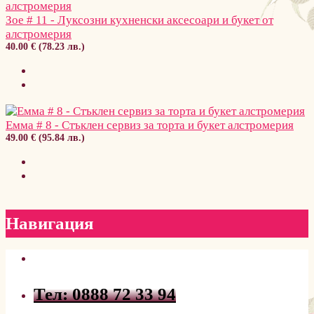
Зое # 11 - Луксозни кухненски аксесоари и букет от
алстромерия
40.00 € (78.23 лв.)
Емма # 8 - Стъклен сервиз за торта и букет алстромерия
49.00 € (95.84 лв.)
Навигация
Тел: 0888 72 33 94