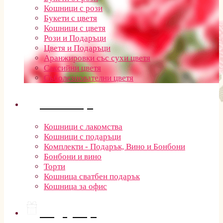
Кошници с рози
Букети с цветя
Кошници с цветя
Рози и Подаръци
Цветя и Подаръци
Аранжировки със сухи цветя
Саксийни цветя
Съболезнователни цветя
Кошници
Кошници с лакомства
Кошници с подаръци
Комплекти - Подарък, Вино и Бонбони
Бонбони и вино
Торти
Кошница сватбен подарък
Кошница за офис
Подаръци