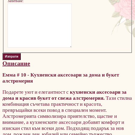
Запитване:
Описание
Емма # 10 - Кухненски аксесоари за дома и букет
алстромерия
Подарете уют и елегантност с
кухненски аксесоари за
дома и красив букет от свежа алстромерия.
Тази стилна
комбинация съчетава практичност и красота,
превръщайки всеки повод в специален момент.
Алстромерията символизира приятелство, щастие и
внимание, а кухненските аксесоари добавят комфорт и
изискан стил към всеки дом. Подходящ подарък за нов
дом, рожден ден, юбилей или семейно тържество.