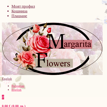
Моят профил
Кошница
Плащане
English
Bulgarian
English
0
0.00 € (0.00 лв.)