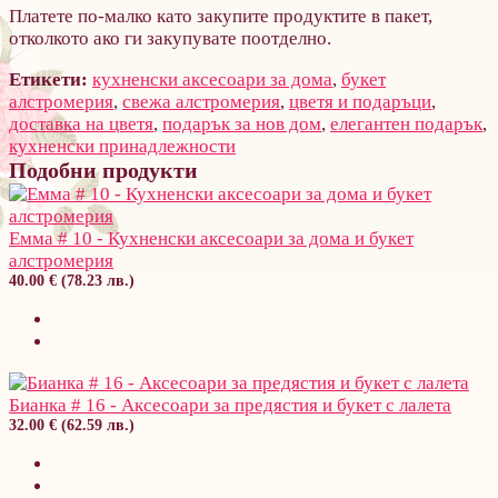
Платете по-малко като закупите продуктите в пакет,
отколкото ако ги закупувате поотделно.
Етикети:
кухненски аксесоари за дома
,
букет
алстромерия
,
свежа алстромерия
,
цветя и подаръци
,
доставка на цветя
,
подарък за нов дом
,
елегантен подарък
,
кухненски принадлежности
Подобни продукти
Емма # 10 - Кухненски аксесоари за дома и букет
алстромерия
40.00 € (78.23 лв.)
Бианка # 16 - Аксесоари за предястия и букет с лалета
32.00 € (62.59 лв.)