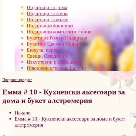
Подаръци за дома
Подаръци за жени
Подаръци за мъже
Подаръчни кошници
Подаръчни комплекти с вино
Букети от Рози и Подаръци
Букети с Цветя и Подаръци
Бижута, перли
Свещи, Свещници
Изкуствени и сухи цветя
Плюшени играчки, Балони
Предишен продукт
Емма # 10 - Кухненски аксесоари за
дома и букет алстромерия
Начало
Емма # 10 - Кухненски аксесоари за дома и букет
алстромерия