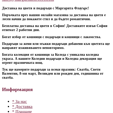
Доставка на цветя и подаръци с Маргарита Флауърс!
Поръчката през нашия онлайн магазина за доставка на цветя е
лесен начин да покажете стил и да бъдете романтични.
Безплатна доставка на цветя в София! Доставките извън София
отнемат 2 работни дни.
Богат избор от кошници с подаръци и кошници с лакомства.
Подаръци за жени или мъжки подаръци добавени към цветята ще
направят изживяването неповторимо.
Богата колекция от кошници за Коледа с уникална коледна
украса. А нашите Коледни подаръци и Коледна декорация ще
огреят празничната нощ.
Тук ще намерите подаръци за всеки празник: Сватба, Свети
Валентин, 8-ми март, Великден или рожден ден, годишнина от
сватба.
Информация
* За нас
* Доставка
* Плащане