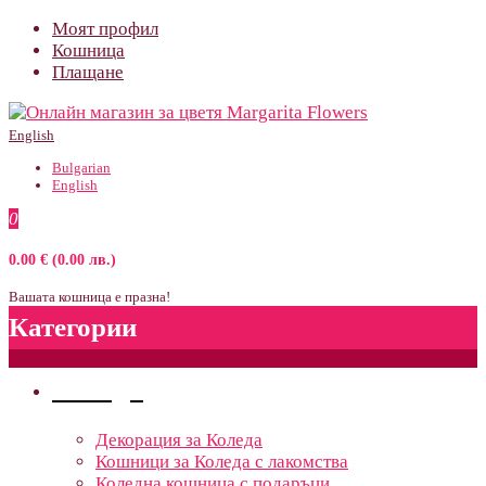
Моят профил
Кошница
Плащане
English
Bulgarian
English
0
0.00 € (0.00 лв.)
Вашата кошница е празна!
Категории
Поводи
Декорация за Коледа
Кошници за Коледа с лакомства
Коледна кошница с подаръци