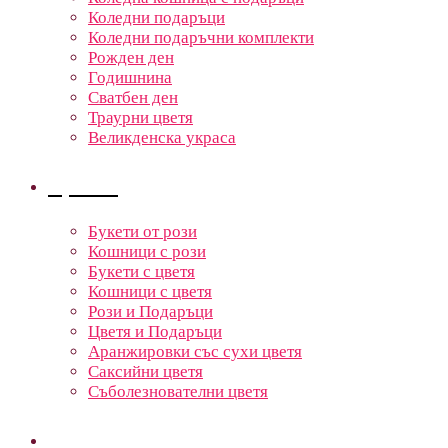
Коледни подаръци
Коледни подаръчни комплекти
Рожден ден
Годишнина
Сватбен ден
Траурни цветя
Великденска украса
Цветя
Букети от рози
Кошници с рози
Букети с цветя
Кошници с цветя
Рози и Подаръци
Цветя и Подаръци
Аранжировки със сухи цветя
Саксийни цветя
Съболезнователни цветя
Кошници