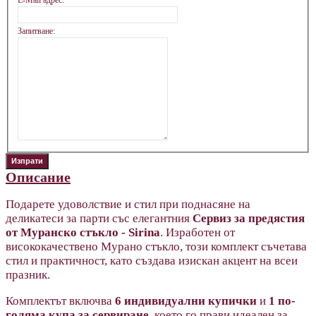
E-Mail адрес:
Запитване:
Описание
Подарете удоволствие и стил при поднасяне на
деликатеси за парти със елегантния
Сервиз за предястия
от Муранско стъкло - Sirina
. Изработен от
висококачествено Мурано стъкло, този комплект съчетава
стил и практичност, като създава изискан акцент на всеи
празник.
Комплектът включва
6 индивидуални купички
и
1 по-
голяма купа за сервиране
, което го прави идеален за