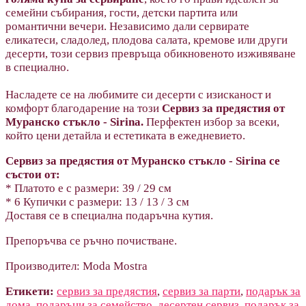
семейни събирания, гости, детски партита или
романтични вечери. Независимо дали сервирате
еликатеси, сладолед, плодова салата, кремове или други
десерти, този сервиз превръща обикновеното изживяване
в специално.
Насладете се на любимите си десерти с изисканост и
комфорт благодарение на този
Сервиз за предястия от
Муранско стъкло - Sirina.
Перфектен избор за всеки,
който цени детайла и естетиката в ежедневието.
Сервиз за предястия от Муранско стъкло - Sirina се
състои от:
* Платото е с размери: 39 / 29 см
* 6 Купички с размери: 13 / 13 / 3 см
Доставя се в специална подаръчна кутия.
Препоръчва се ръчно почистване.
Производител: Moda Mostra
Етикети:
сервиз за предястия
,
сервиз за парти
,
подарък за
дома
,
подаръци за семейство
,
десертен сервиз
,
подарък за