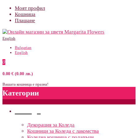
Моят профил
Кошница
Плащане
English
Bulgarian
English
0
0.00 € (0.00 лв.)
Вашата кошница е празна!
Категории
Поводи
Декорация за Коледа
Кошници за Коледа с лакомства
Коледна кошница с подаръци