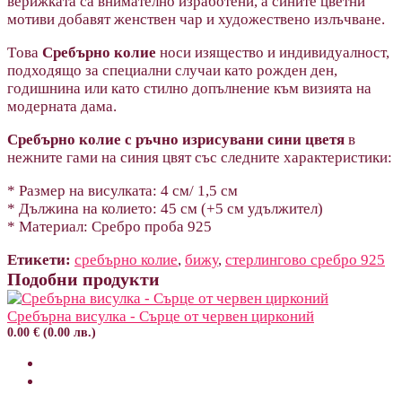
верижката са внимателно изработени, а сините цветни
мотиви добавят женствен чар и художествено излъчване.
Tова
Сребърно колие
носи изящество и индивидуалност,
подходящо за специални случаи като рожден ден,
годишнина или като стилно допълнение към визията на
модерната дама.
Сребърно колие с ръчно изрисувани сини цветя
в
нежните гами на синия цвят със следните характеристики:
* Размер на висулката: 4 см/ 1,5 см
* Дължина на колието: 45 см (+5 см удължител)
* Материал: Сребро проба 925
Етикети:
сребърно колие
,
бижу
,
стерлингово сребро 925
Подобни продукти
Сребърна висулка - Сърце от червен цирконий
0.00 € (0.00 лв.)