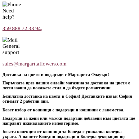
Need
help?
359 888 72 33 94,
General
support
sales@margaritaflowers.com
Доставка на цветя и подаръци с Маргарита Флауърс!
Поръчката през нашия онлайн магазина за доставка на цветя е
лесен начин да покажете стил и да бъдете романтични.
Безплатна доставка на цветя в София! Доставките извън София
отнемат 2 работни дни.
Богат избор от кошници с подаръци и кошници с лакомства.
Подаръци за жени или мъжки подаръци добавени към цветята ще
направят изживяването неповторимо.
Богата колекция от кошници за Коледа с уникална коледна
украса. А нашите Коледни подаръци и Коледна декорация ще