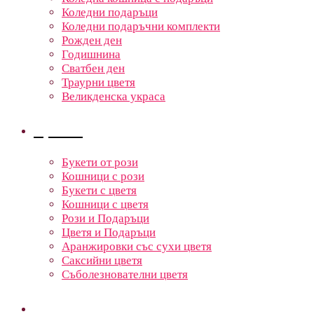
Коледни подаръци
Коледни подаръчни комплекти
Рожден ден
Годишнина
Сватбен ден
Траурни цветя
Великденска украса
Цветя
Букети от рози
Кошници с рози
Букети с цветя
Кошници с цветя
Рози и Подаръци
Цветя и Подаръци
Аранжировки със сухи цветя
Саксийни цветя
Съболезнователни цветя
Кошници