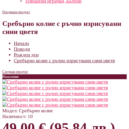
Плюшени играчки, Балони
Предишен продукт
Сребърно колие с ръчно изрисувани
сини цветя
Начало
Поводи
Рожден ден
Сребърно колие с ръчно изрисувани сини цветя
Следващ продукт
Намаление
Модел:
Сребърно колие
Наличност:
10
49.00 € (95.84 лв.)