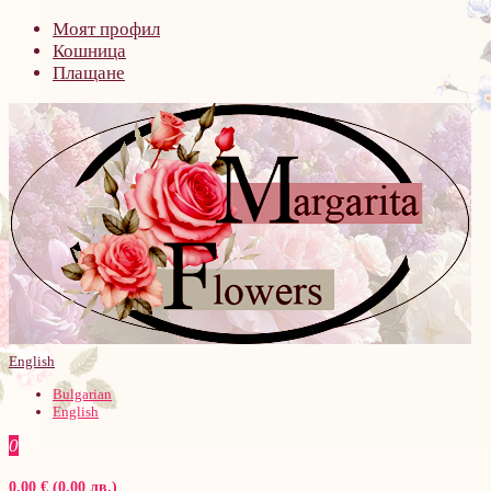
Моят профил
Кошница
Плащане
English
Bulgarian
English
0
0.00 € (0.00 лв.)