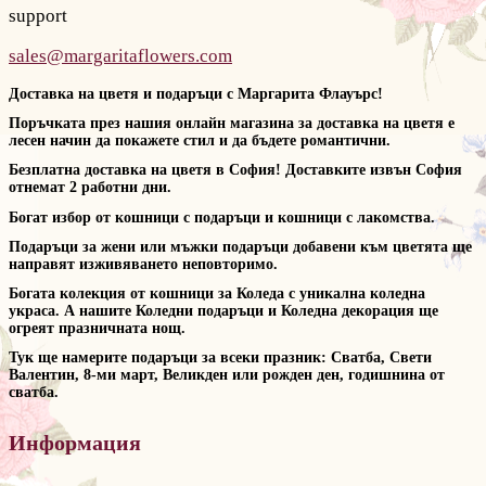
support
sales@margaritaflowers.com
Доставка на цветя и подаръци с Маргарита Флауърс!
Поръчката през нашия онлайн магазина за доставка на цветя е
лесен начин да покажете стил и да бъдете романтични.
Безплатна доставка на цветя в София! Доставките извън София
отнемат 2 работни дни.
Богат избор от кошници с подаръци и кошници с лакомства.
Подаръци за жени или мъжки подаръци добавени към цветята ще
направят изживяването неповторимо.
Богата колекция от кошници за Коледа с уникална коледна
украса. А нашите Коледни подаръци и Коледна декорация ще
огреят празничната нощ.
Тук ще намерите подаръци за всеки празник: Сватба, Свети
Валентин, 8-ми март, Великден или рожден ден, годишнина от
сватба.
Информация