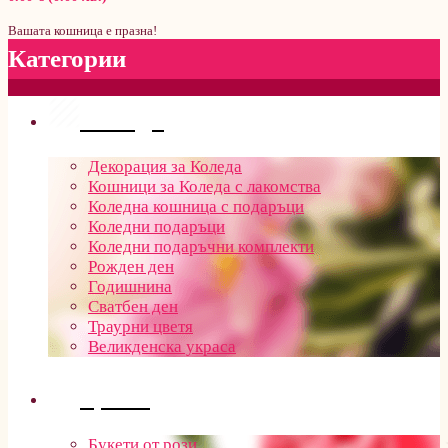
Вашата кошница е празна!
Категории
Поводи
Декорация за Коледа
Кошници за Коледа с лакомства
Коледна кошница с подаръци
Коледни подаръци
Коледни подаръчни комплекти
Рожден ден
Годишнина
Сватбен ден
Траурни цветя
Великденска украса
Цветя
Букети от рози