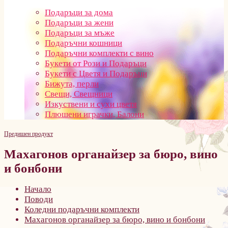
Подаръци за дома
Подаръци за жени
Подаръци за мъже
Подаръчни кошници
Подаръчни комплекти с вино
Букети от Рози и Подаръци
Букети с Цветя и Подаръци
Бижута, перли
Свещи, Свещници
Изкуствени и сухи цветя
Плюшени играчки, Балони
Предишен продукт
Махагонов органайзер за бюро, вино
и бонбони
Начало
Поводи
Коледни подаръчни комплекти
Махагонов органайзер за бюро, вино и бонбони