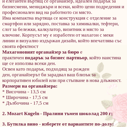
и елегантен въртящ се органайзер, идеален подарък за
бизнесмени, мениджъри и всеки, който цени подредения и
професионален вид на работното си място.
Има к
омпактна въртяща се конструкция
с
отделение за
смартфон или зарядно, поставка за химикалки, тефтери,
слот за бележки, калкулатор, визитник и място за
ключове.
Корпусът му е изработен от махагон с меки
линии и визуално издържан дизайн, който впечатлява със
своята ефектност
Махагоновият органайзер за бюро
е
практичен
подарък за бизнес партньор
, който наистина
ще се използва всеки ден.
Освен като подарък, подходящ за рожден
ден, органайзерът би зарадвал ваш близък за
корпоративен юбилей или при стъпване в нова длъжност.
Размери на органайзера:
* Височина - 13,5 см
* Широчина - 17,5 см
* Дълбочина - 17,5 см
2. Mozart Kugeln - Пралини тъмен шоколад 200 г;
3. Бутилка вино - изберете от вариантите по-долу: