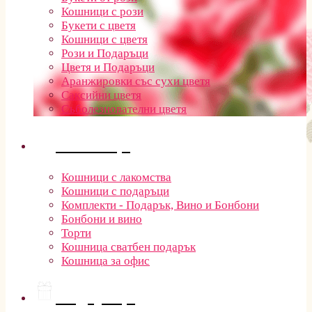
Кошници с рози
Букети с цветя
Кошници с цветя
Рози и Подаръци
Цветя и Подаръци
Аранжировки със сухи цветя
Саксийни цветя
Съболезнователни цветя
Кошници
Кошници с лакомства
Кошници с подаръци
Комплекти - Подарък, Вино и Бонбони
Бонбони и вино
Торти
Кошница сватбен подарък
Кошница за офис
Подаръци