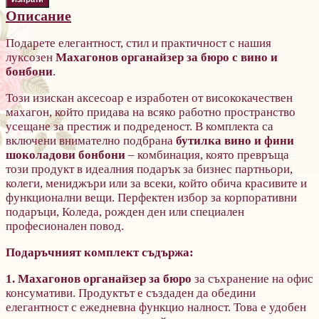
Описание
Подарете елегантност, стил и практичност с нашия
луксозен
Махагонов органайзер за бюро с вино и
бонбони
.
Този изискан аксесоар е изработен от висококачествен
махагон, който придава на всяко работно пространство
усещане за престиж и подреденост. В комплекта са
включени внимателно подбрана
бутилка вино и фини
шоколадови бонбони
– комбинация, която превръща
този продукт в идеалния подарък за бизнес партньори,
колеги, мениджъри или за всеки, който обича красивите и
функционални вещи. Перфектен избор за корпоративни
подаръци, Коледа, рожден ден или специален
професионален повод.
Подаръчният комплект съдържа:
1.
Махагонов органайзер за бюро
за съхранение на офис
консумативи. Продуктът е
създаден да обедини
елегантност с ежедневна функцио налност. Това е удобен