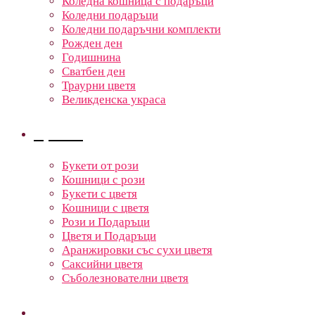
Коледна кошница с подаръци
Коледни подаръци
Коледни подаръчни комплекти
Рожден ден
Годишнина
Сватбен ден
Траурни цветя
Великденска украса
Цветя
Букети от рози
Кошници с рози
Букети с цветя
Кошници с цветя
Рози и Подаръци
Цветя и Подаръци
Аранжировки със сухи цветя
Саксийни цветя
Съболезнователни цветя
Кошници