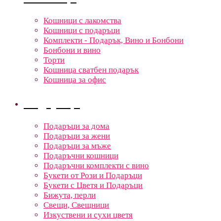
Кошници с лакомства
Кошници с подаръци
Комплекти - Подарък, Вино и Бонбони
Бонбони и вино
Торти
Кошница сватбен подарък
Кошница за офис
Подаръци
Подаръци за дома
Подаръци за жени
Подаръци за мъже
Подаръчни кошници
Подаръчни комплекти с вино
Букети от Рози и Подаръци
Букети с Цветя и Подаръци
Бижута, перли
Свещи, Свещници
Изкуствени и сухи цветя