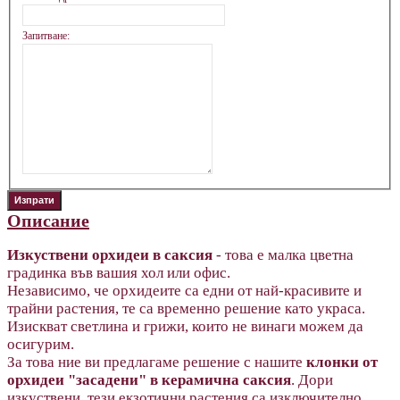
Запитване:
Описание
Изкуствени орхидеи в саксия
- това е малка цветна
градинка във вашия хол или офис.
Независимо, че орхидеите са едни от най-красивите и
трайни растения, те са временно решение като украса.
Изискват светлина и грижи, които не винаги можем да
осигурим.
За това ние ви предлагаме решение с нашите
клонки от
орхидеи "засадени" в керамична саксия
. Дори
изкуствени, тези екзотични растения са изключително