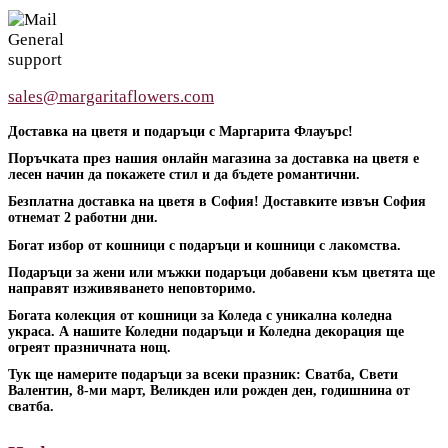
General
support
sales@margaritaflowers.com
Доставка на цветя и подаръци с Маргарита Флауърс!
Поръчката през нашия онлайн магазина за доставка на цветя е
лесен начин да покажете стил и да бъдете романтични.
Безплатна доставка на цветя в София! Доставките извън София
отнемат 2 работни дни.
Богат избор от кошници с подаръци и кошници с лакомства.
Подаръци за жени или мъжки подаръци добавени към цветята ще
направят изживяването неповторимо.
Богата колекция от кошници за Коледа с уникална коледна
украса. А нашите Коледни подаръци и Коледна декорация ще
огреят празничната нощ.
Тук ще намерите подаръци за всеки празник: Сватба, Свети
Валентин, 8-ми март, Великден или рожден ден, годишнина от
сватба.