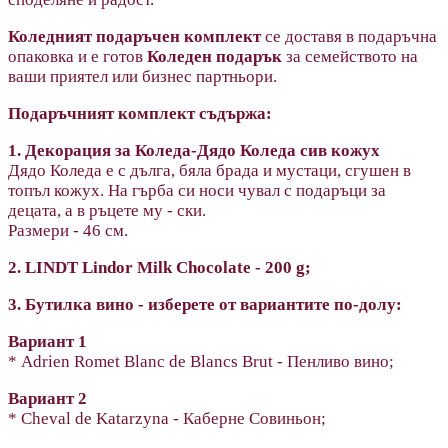
Коледният подаръчен комплект
се доставя в подаръчна
опаковка и е готов
Коледен подарък
за семейството на
ваши приятел или бизнес партньори.
Подаръчният комплект съдържа:
1. Декорация за Коледа-Дядо Коледа сив кожух
Дядо Коледа е с дълга, бяла брада и мустаци, сгушен в
топъл кожух. На гърба си носи чувал с подаръци за
децата, а в ръцете му - ски.
Размери - 46 см.
2. LINDT Lindor Milk Chocolate - 200 g;
3. Бутилка вино - изберете от вариантите по-долу:
Вариант 1
* Adrien Romet Blanc de Blancs Brut - Пенливо вино;
Вариант 2
* Cheval de Katarzyna - Каберне Совиньон;