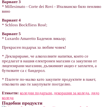
Вариант 3
* Millesimato - Corte dei Rovi - Италианско бяло пенливо
вино
Вариант 4
* Schloss Bockfliess Rosé;
Вариант 5
* Luxardo Amaretto Бадемов ликьор;
Прекрасен подарък за любим човек!
* Декларираме, че алкохолните напитки, които се
предлагат в нашия електронен магазин са закупени от
лицензирани магазини, дължимият акциз е заплатен, а
бутилките са с бандерол.
* Платете по-малко като закупите продуктите в пакет,
отколкото ако ги закупувате поотделно.
Етикети:
коледни подаръци
,
декорация за коледа
,
дядо
коледа
Подобни продукти