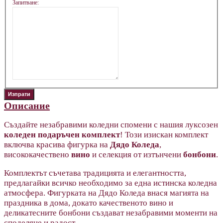
Запитване:
Описание
Създайте незабравими коледни спомени с нашия луксозен
коледен подаръчен комплект
! Този изискан комплект
включва красива фигурка на
Дядо Коледа
,
висококачествено
вино
и селекция от изтънчени
бонбони
.
Комплектът съчетава традицията и елегантността,
предлагайки всичко необходимо за една истинска коледна
атмосфера. Фигурката на Дядо Коледа внася магията на
праздника в дома, докато качественото вино и
деликатесните бонбони създават незабравими моменти на
споделяне и радост.