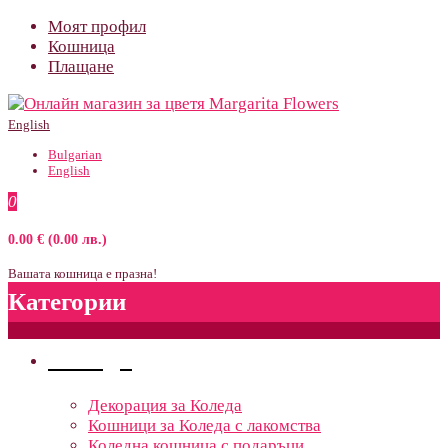
Моят профил
Кошница
Плащане
English
Bulgarian
English
0
0.00 € (0.00 лв.)
Вашата кошница е празна!
Категории
Поводи
Декорация за Коледа
Кошници за Коледа с лакомства
Коледна кошница с подаръци