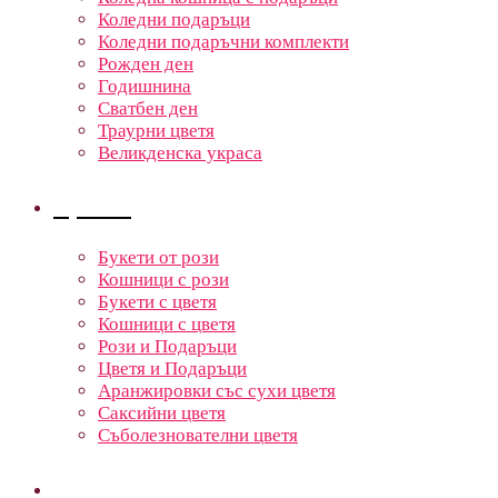
Коледни подаръци
Коледни подаръчни комплекти
Рожден ден
Годишнина
Сватбен ден
Траурни цветя
Великденска украса
Цветя
Букети от рози
Кошници с рози
Букети с цветя
Кошници с цветя
Рози и Подаръци
Цветя и Подаръци
Аранжировки със сухи цветя
Саксийни цветя
Съболезнователни цветя
Кошници