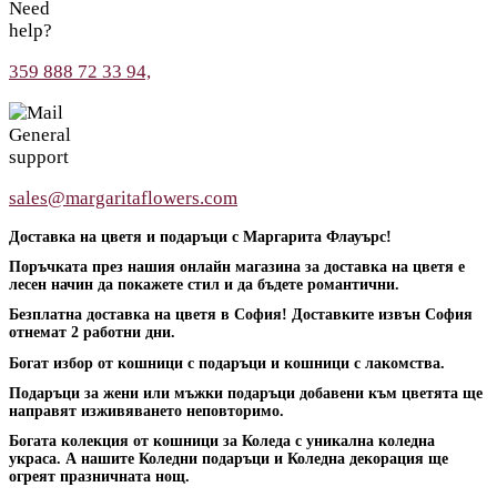
Need
help?
359 888 72 33 94,
General
support
sales@margaritaflowers.com
Доставка на цветя и подаръци с Маргарита Флауърс!
Поръчката през нашия онлайн магазина за доставка на цветя е
лесен начин да покажете стил и да бъдете романтични.
Безплатна доставка на цветя в София! Доставките извън София
отнемат 2 работни дни.
Богат избор от кошници с подаръци и кошници с лакомства.
Подаръци за жени или мъжки подаръци добавени към цветята ще
направят изживяването неповторимо.
Богата колекция от кошници за Коледа с уникална коледна
украса. А нашите Коледни подаръци и Коледна декорация ще
огреят празничната нощ.