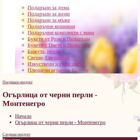
Подаръци за дома
Подаръци за жени
Подаръци за мъже
Подаръчни кошници
Подаръчни комплекти с вино
Букети от Рози и Подаръци
Букети с Цветя и Подаръци
Бижута, перли
Свещи, Свещници
Изкуствени и сухи цветя
Плюшени играчки, Балони
Предишен продукт
Огърлица от черни перли -
Монтенегро
Начало
Огърлица от черни перли - Монтенегро
Следващ продукт
Намаление