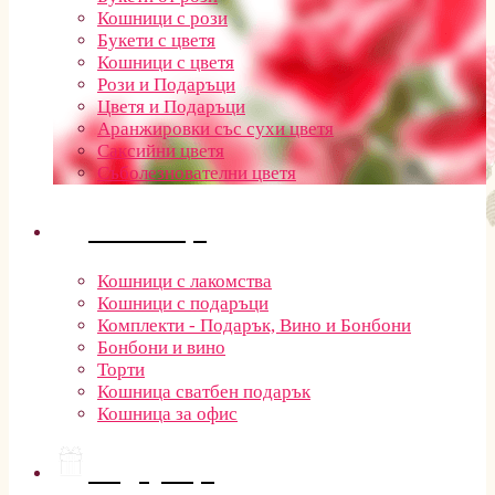
Кошници с рози
Букети с цветя
Кошници с цветя
Рози и Подаръци
Цветя и Подаръци
Аранжировки със сухи цветя
Саксийни цветя
Съболезнователни цветя
Кошници
Кошници с лакомства
Кошници с подаръци
Комплекти - Подарък, Вино и Бонбони
Бонбони и вино
Торти
Кошница сватбен подарък
Кошница за офис
Подаръци