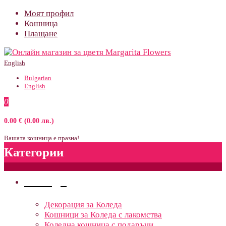
Моят профил
Кошница
Плащане
English
Bulgarian
English
0
0.00 € (0.00 лв.)
Вашата кошница е празна!
Категории
Поводи
Декорация за Коледа
Кошници за Коледа с лакомства
Коледна кошница с подаръци