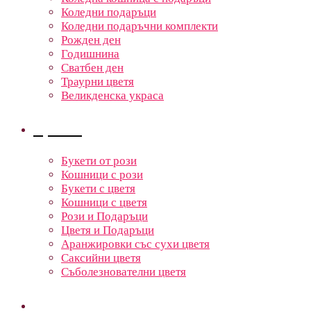
Коледни подаръци
Коледни подаръчни комплекти
Рожден ден
Годишнина
Сватбен ден
Траурни цветя
Великденска украса
Цветя
Букети от рози
Кошници с рози
Букети с цветя
Кошници с цветя
Рози и Подаръци
Цветя и Подаръци
Аранжировки със сухи цветя
Саксийни цветя
Съболезнователни цветя
Кошници