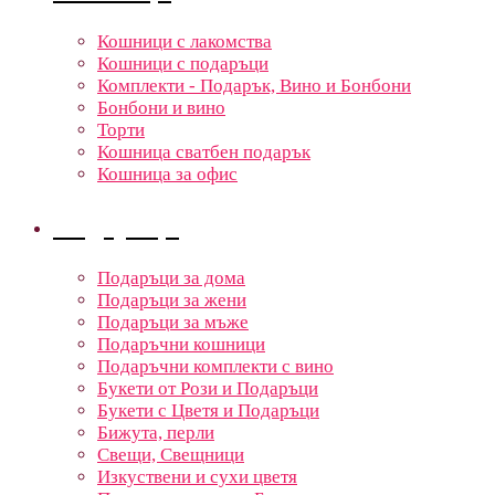
Кошници с лакомства
Кошници с подаръци
Комплекти - Подарък, Вино и Бонбони
Бонбони и вино
Торти
Кошница сватбен подарък
Кошница за офис
Подаръци
Подаръци за дома
Подаръци за жени
Подаръци за мъже
Подаръчни кошници
Подаръчни комплекти с вино
Букети от Рози и Подаръци
Букети с Цветя и Подаръци
Бижута, перли
Свещи, Свещници
Изкуствени и сухи цветя