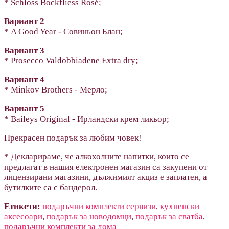
* Schloss Bockfliess Rosé;
Вариант 2
* A Good Year - Совиньон Блан;
Вариант 3
* Prosecco Valdobbiadene Extra dry;
Вариант 4
* Minkov Brothers - Мерло;
Вариант 5
* Baileys Original - Ирландски крем ликьор;
Прекрасен подарък за любим човек!
* Декларираме, че алкохолните напитки, които се
предлагат в нашия електронен магазин са закупени от
лицензирани магазини, дължимият акциз е заплатен, а
бутилките са с бандерол.
Етикети:
подаръчни комплекти сервизи
,
кухненски
аксесоари
,
подарък за новодомци
,
подарък за сватба
,
подаръчни комплекти за дома