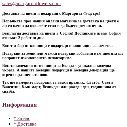
sales@margaritaflowers.com
Доставка на цветя и подаръци с Маргарита Флауърс!
Поръчката през нашия онлайн магазина за доставка на цветя е
лесен начин да покажете стил и да бъдете романтични.
Безплатна доставка на цветя в София! Доставките извън София
отнемат 2 работни дни.
Богат избор от кошници с подаръци и кошници с лакомства.
Подаръци за жени или мъжки подаръци добавени към цветята ще
направят изживяването неповторимо.
Богата колекция от кошници за Коледа с уникална коледна
украса. А нашите Коледни подаръци и Коледна декорация ще
огреят празничната нощ.
Тук ще намерите подаръци за всеки празник: Сватба, Свети
Валентин, 8-ми март, Великден или рожден ден, годишнина от
сватба.
Информация
* За нас
* Доставка