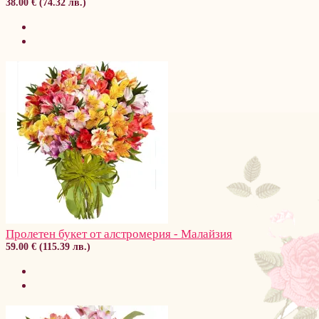
38.00 € (74.32 лв.)
Пролетен букет от алстромерия - Малайзия
59.00 € (115.39 лв.)