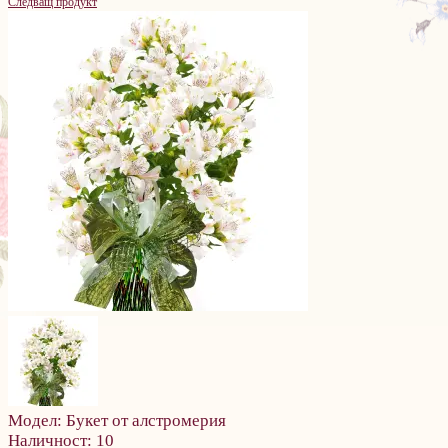
Следващ продукт
Модел:
Букет от алстромерия
Наличност:
10