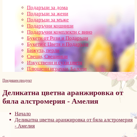
Подаръци за дома
Подаръци за жени
Подаръци за мъже
Подаръчни кошници
Подаръчни комплекти с вино
Букети от Рози и Подаръци
Букети с Цветя и Подаръци
Бижута, перли
Свещи, Свещници
Изкуствени и сухи цветя
Плюшени играчки, Балони
Предишен продукт
Деликатна цветна аранжировка от
бяла алстромерия - Амелия
Начало
Деликатна цветна аранжировка от бяла алстромерия
- Амелия