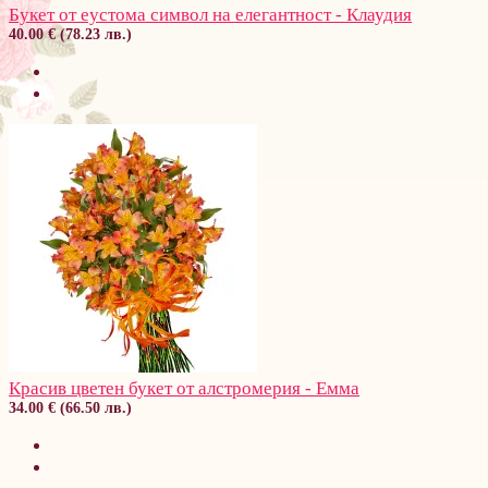
Букет от еустома символ на елегантност - Клаудия
40.00 € (78.23 лв.)
Красив цветен букет от алстромерия - Емма
34.00 € (66.50 лв.)