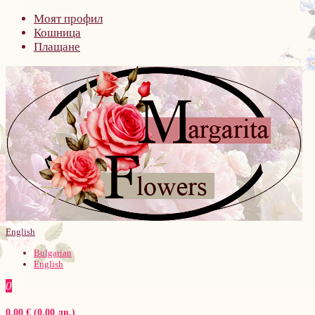
Моят профил
Кошница
Плащане
English
Bulgarian
English
0
0.00 € (0.00 лв.)