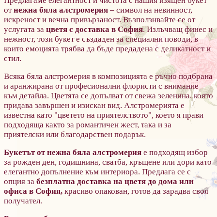
Предлагаме елегантност и чистота с нашия изящен
букет
от
нежна бяла алстромерия
– символ на невинност,
искреност и вечна привързаност. Възползнвайте се от
услугата за
цветя с доставка в София
. Излъчващ финес и
нежност, този букет е създаден за специални поводи, в
които емоцията трябва да бъде предадена с деликатност и
стил.
Всяка бяла алстромерия в композицията е ръчно подбрана
и аранжирана от професионални флористи с внимание
към детайла. Цветята се допълват от свежа зеленина, която
придава завършен и изискан вид. Алстромерията е
известна като "цветето на приятелството", което я прави
подходяща както за романтичен жест, така и за
приятелски или благодарствен подарък.
Букетът от нежна бяла алстромерия
е подходящ избор
за рожден ден, годишнина, сватба, кръщене или дори като
елегантно допълнение към интериора. Предлага се с
опция за
безплатна доставка на цветя до дома или
офиса в София,
красиво опакован, готов да зарадва своя
получател.