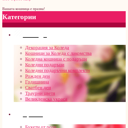
Вашата кошница е празна!
Категории
Поводи
Декорация за Коледа
Кошници за Коледа с лакомства
Коледна кошница с подаръци
Коледни подаръци
Коледни подаръчни комплекти
Рожден ден
Годишнина
Сватбен ден
Траурни цветя
Великденска украса
Цветя
Букети от рози