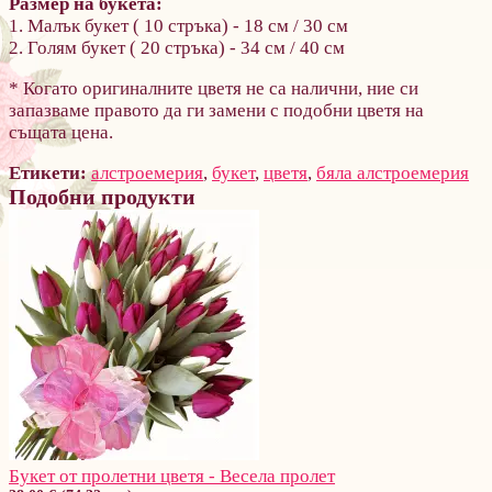
Размер на букета:
1. Малък букет ( 10 стръка) - 18 см / 30 cм
2. Голям букет ( 20 стръка) - 34 см / 40 cм
* Когато оригиналните цветя не са налични, ние си
запазваме правото да ги замени с подобни цветя на
същата цена.
Етикети:
алстроемерия
,
букет
,
цветя
,
бяла алстроемерия
Подобни продукти
Букет от пролетни цветя - Весела пролет