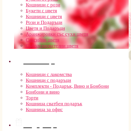
Кошници с рози
Букети с цветя
Кошници с цветя
Рози и Подаръци
Цветя и Подаръци
Аранжировки със сухи цветя
Саксийни цветя
Съболезнователни цветя
Кошници
Кошници с лакомства
Кошници с подаръци
Комплекти - Подарък, Вино и Бонбони
Бонбони и вино
Торти
Кошница сватбен подарък
Кошница за офис
Подаръци