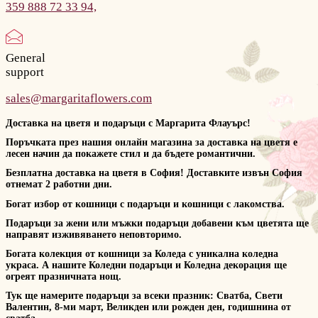
359 888 72 33 94,
General
support
sales@margaritaflowers.com
Доставка на цветя и подаръци с Маргарита Флауърс!
Поръчката през нашия онлайн магазина за доставка на цветя е
лесен начин да покажете стил и да бъдете романтични.
Безплатна доставка на цветя в София! Доставките извън София
отнемат 2 работни дни.
Богат избор от кошници с подаръци и кошници с лакомства.
Подаръци за жени или мъжки подаръци добавени към цветята ще
направят изживяването неповторимо.
Богата колекция от кошници за Коледа с уникална коледна
украса. А нашите Коледни подаръци и Коледна декорация ще
огреят празничната нощ.
Тук ще намерите подаръци за всеки празник: Сватба, Свети
Валентин, 8-ми март, Великден или рожден ден, годишнина от