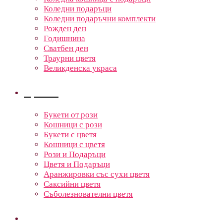
Коледни подаръци
Коледни подаръчни комплекти
Рожден ден
Годишнина
Сватбен ден
Траурни цветя
Великденска украса
Цветя
Букети от рози
Кошници с рози
Букети с цветя
Кошници с цветя
Рози и Подаръци
Цветя и Подаръци
Аранжировки със сухи цветя
Саксийни цветя
Съболезнователни цветя
Кошници