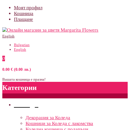
Моят профил
Кошница
Плащане
English
Bulgarian
English
0
0.00 € (0.00 лв.)
Вашата кошница е празна!
Категории
Поводи
Декорация за Коледа
Кошници за Коледа с лакомства
Коледна кошница с подаръци