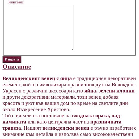
Запитване:
Описание
Великденският венец с яйца
е традиционен декоративен
елемент, който символизира празничния дух на Великден.
Украсен с различни аксесоари като
яйца, зелени клонки
и други декоративни материали, този венец добавя
красота и уют във вашия дом по време на светлите дни
около Възкресение Христово.
Той е идеален за поставяне на
входната врата, над
камината
или като централна част на
празничната
трапеза
. Нашият
великденски венец
е ръчно изработен с
внимание към детайла и използва само висококачествени