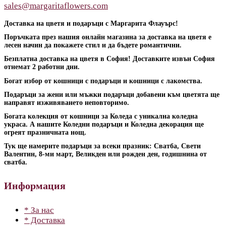
sales@margaritaflowers.com
Доставка на цветя и подаръци с Маргарита Флауърс!
Поръчката през нашия онлайн магазина за доставка на цветя е
лесен начин да покажете стил и да бъдете романтични.
Безплатна доставка на цветя в София! Доставките извън София
отнемат 2 работни дни.
Богат избор от кошници с подаръци и кошници с лакомства.
Подаръци за жени или мъжки подаръци добавени към цветята ще
направят изживяването неповторимо.
Богата колекция от кошници за Коледа с уникална коледна
украса. А нашите Коледни подаръци и Коледна декорация ще
огреят празничната нощ.
Тук ще намерите подаръци за всеки празник: Сватба, Свети
Валентин, 8-ми март, Великден или рожден ден, годишнина от
сватба.
Информация
* За нас
* Доставка