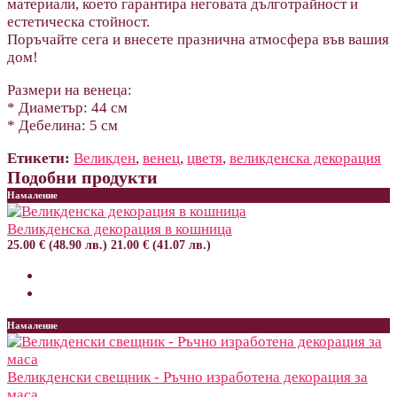
материали, което гарантира неговата дълготрайност и
естетическа стойност.
Поръчайте сега и внесете празнична атмосфера във вашия
дом!
Размери на венеца:
* Диаметър: 44 cм
* Дебелина: 5 см
Етикети:
Великден
,
венец
,
цветя
,
великденска декорация
Подобни продукти
Намаление
Великденска декорация в кошница
25.00 € (48.90 лв.)
21.00 € (41.07 лв.)
Намаление
Великденски свещник - Ръчно изработена декорация за
маса