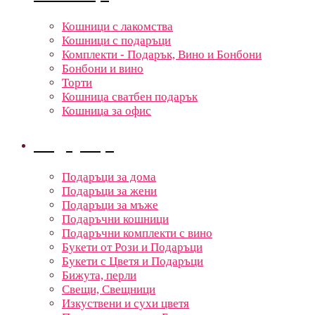
Кошници с лакомства
Кошници с подаръци
Комплекти - Подарък, Вино и Бонбони
Бонбони и вино
Торти
Кошница сватбен подарък
Кошница за офис
Подаръци
Подаръци за дома
Подаръци за жени
Подаръци за мъже
Подаръчни кошници
Подаръчни комплекти с вино
Букети от Рози и Подаръци
Букети с Цветя и Подаръци
Бижута, перли
Свещи, Свещници
Изкуствени и сухи цветя