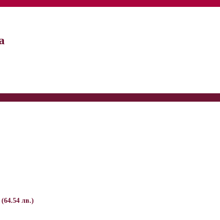
а
 (64.54 лв.)