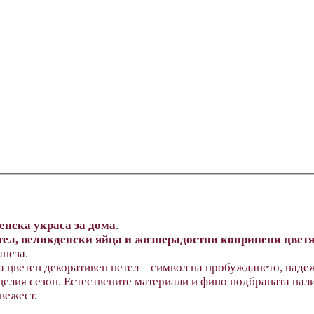
енска украса за дома
.
тел, великденски яйца и жизнерадостни копринени цвет
апеза.
 цветен декоративен петел – символ на пробуждането, надеж
 целия сезон. Естествените материали и фино подбраната пал
вежест.