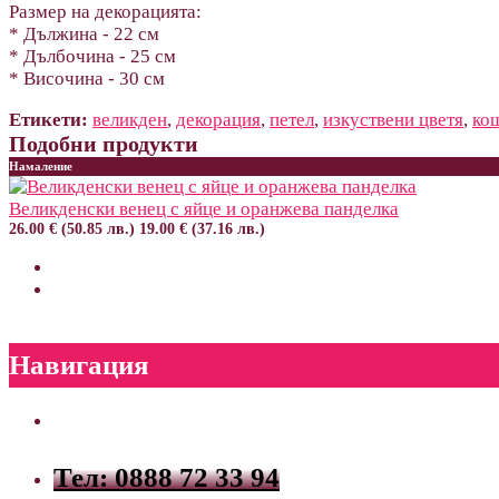
Размер на декорацията:
* Дължина - 22 см
* Дълбочина - 25 см
* Височина - 30 см
Етикети:
великден
,
декорация
,
петел
,
изкуствени цветя
,
ко
Подобни продукти
Намаление
Великденски венец с яйце и оранжева панделка
26.00 € (50.85 лв.)
19.00 € (37.16 лв.)
Навигация
Тел: 0888 72 33 94