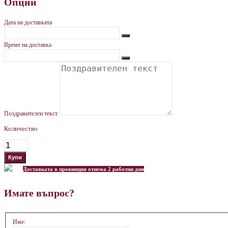
Опции
Дата на доставката
Време на доставка
Поздравителен текст
Количество
Доставката в провинция отнема 2 работни дни
Имате въпрос?
Име: