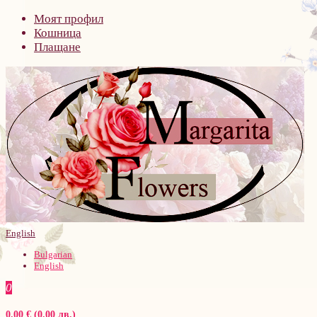
Моят профил
Кошница
Плащане
English
Bulgarian
English
0
0.00 € (0.00 лв.)