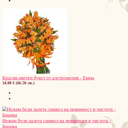
Красив цветен букет от алстромерия - Емма
34.00 € (66.50 лв.)
Нежни бели лалета символ на невинност и чистота -
Бианка