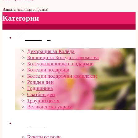
Вашата кошница е празна!
Категории
Поводи
Декорация за Коледа
Кошници за Коледа с лакомства
Коледна кошница с подаръци
Коледни подаръци
Коледни подаръчни комплекти
Рожден ден
Годишнина
Сватбен ден
Траурни цветя
Великденска украса
Цветя
Букети от рози