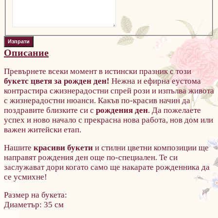
Описание
Превърнете всеки момент в истински празник с този
букетс цветя за рожден ден!
Нежна и ефирна еустома
контрастира сжизнерадостни спрей рози и изпълва живота
с жизнерадостни нюанси. Какъв по-красив начин да
п
оздравите близките си с
рождения ден
. Да пожелаете
успех и ново начало
с прекрасна нова работа, нов дом или
важен житейски етап.
Нашите
красиви букети
и стилни цветни композиции
ще
направят рождения ден още по-специален. Те си
заслужават дори когато само ще накарате рожденника да
се усмихне!
Размер на букета:
Диаметър: 35 см