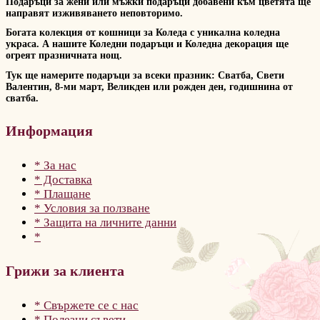
Подаръци за жени или мъжки подаръци добавени към цветята ще
направят изживяването неповторимо.
Богата колекция от кошници за Коледа с уникална коледна
украса. А нашите Коледни подаръци и Коледна декорация ще
огреят празничната нощ.
Тук ще намерите подаръци за всеки празник: Сватба, Свети
Валентин, 8-ми март, Великден или рожден ден, годишнина от
сватба.
Информация
* За нас
* Доставка
* Плащане
* Условия за ползване
* Защита на личните данни
*
Грижи за клиента
* Свържете се с нас
* Полезни съвети