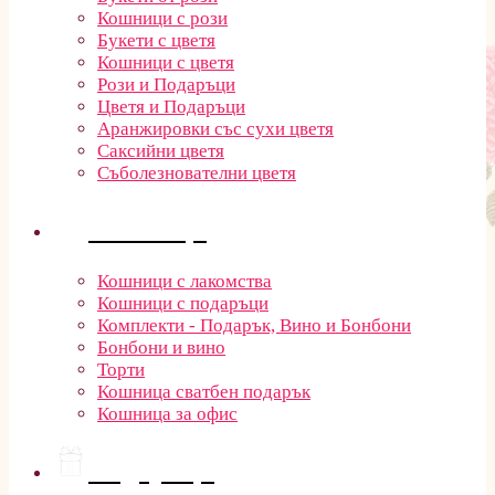
Кошници с рози
Букети с цветя
Кошници с цветя
Рози и Подаръци
Цветя и Подаръци
Аранжировки със сухи цветя
Саксийни цветя
Съболезнователни цветя
Кошници
Кошници с лакомства
Кошници с подаръци
Комплекти - Подарък, Вино и Бонбони
Бонбони и вино
Торти
Кошница сватбен подарък
Кошница за офис
Подаръци