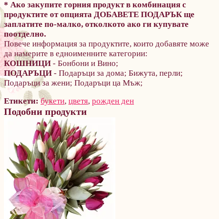
* Ако закупите горния продукт в комбинация с
продуктите от опцията ДОБАВЕТЕ ПОДАРЪК ще
заплатите по-малко, отколкото ако ги купувате
поотделно.
Повече информация за продуктите, които добавяте може
да намерите в едноименните категории:
КОШНИЦИ
- Бонбони и Вино;
ПОДАРЪЦИ
- Подаръци за дома; Бижута, перли;
Подаръци за жени; Подаръци ца Мъж;
Етикети:
букети
,
цветя
,
рожден ден
Подобни продукти