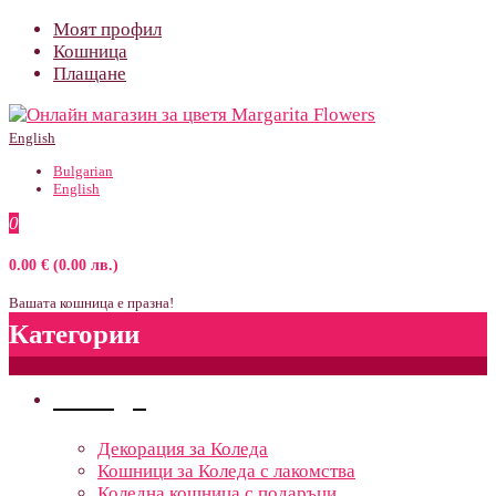
Моят профил
Кошница
Плащане
English
Bulgarian
English
0
0.00 € (0.00 лв.)
Вашата кошница е празна!
Категории
Поводи
Декорация за Коледа
Кошници за Коледа с лакомства
Коледна кошница с подаръци