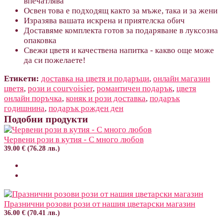
впечатлява
Освен това е подходящ както за мъже, така и за жени
Изразява вашата искрена и приятелска обич
Доставяме комплекта готов за подаряване в луксозна
опаковка
Свежи цветя и качествена напитка - какво още може
да си пожелаете!
Етикети:
доставка на цветя и подаръци
,
онлайн магазин
цветя
,
рози и courvoisier
,
романтичен подарък
,
цветя
онлайн поръчка
,
коняк и рози доставка
,
подарък
годишнина
,
подарък рожден ден
Подобни продукти
Червени рози в кутия - С много любов
39.00 € (76.28 лв.)
Празнични розови рози от нашия цветарски магазин
36.00 € (70.41 лв.)