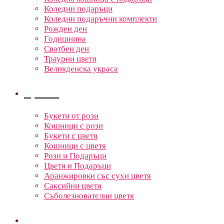
Коледни подаръци
Коледни подаръчни комплекти
Рожден ден
Годишнина
Сватбен ден
Траурни цветя
Великденска украса
Цветя
Букети от рози
Кошници с рози
Букети с цветя
Кошници с цветя
Рози и Подаръци
Цветя и Подаръци
Аранжировки със сухи цветя
Саксийни цветя
Съболезнователни цветя
Кошници