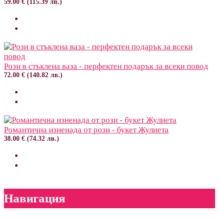
59.00 € (115.39 лв.)
Рози в стъклена ваза - перфектен подарък за всеки повод
72.00 € (140.82 лв.)
Романтична изненада от рози - букет Жулиета
38.00 € (74.32 лв.)
Навигация