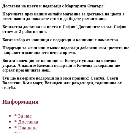
Доставка на цветя и подаръци с Маргарита Флауърс!
Поръчката през нашия онлайн магазина за доставка на цветя е
лесен начин да покажете стил и да бъдете романтични.
Безплатна доставка на цветя в София! Доставките извън София
отнемат 2 работни дни.
Богат избор от кошници с подаръци и кошници с лакомства.
Подаръци за жени или мъжки подаръци добавени към цветята ще
направят изживяването неповторимо.
Богата колекция от кошници за Коледа с уникална коледна
украса. А нашите Коледни подаръци и Коледна декорация ще
огреят празничната нощ.
Тук ще намерите подаръци за всеки празник: Сватба, Свети
Валентин, 8-ми март, Великден или рожден ден, годишнина от
сватба.
Информация
* За нас
* Доставка
* Плащане