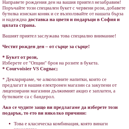
Направете рождения ден на вашия приятел незабравим!
Поръчайте този специален букет с червени рози, добавете
бутилка изискан коняк и се възползвайте от нашата бърза
и надеждна
доставка на цветя и подаръци в София и
цялата страна.
Вашият приятел заслужава това специално внимание!
Честит рожден ден – от сърце за сърце!
* Букет от рози,
Изберете от "Опции" броя на розите в букета.
* Courvoisier VS Cognac;
* Декларираме, че алкохолните напитки, които се
предлагат в нашия електронен магазин са закупени от
лицензирани магазини дължимият акциз е заплатен, а
бутилките са с бандерол.
Ако се чудите защо ви предлагаме да изберете този
подарък, то ето ви няколко причини:
Това е класическа комбинация, която винаги