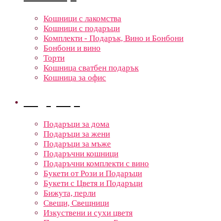
Кошници с лакомства
Кошници с подаръци
Комплекти - Подарък, Вино и Бонбони
Бонбони и вино
Торти
Кошница сватбен подарък
Кошница за офис
Подаръци
Подаръци за дома
Подаръци за жени
Подаръци за мъже
Подаръчни кошници
Подаръчни комплекти с вино
Букети от Рози и Подаръци
Букети с Цветя и Подаръци
Бижута, перли
Свещи, Свещници
Изкуствени и сухи цветя