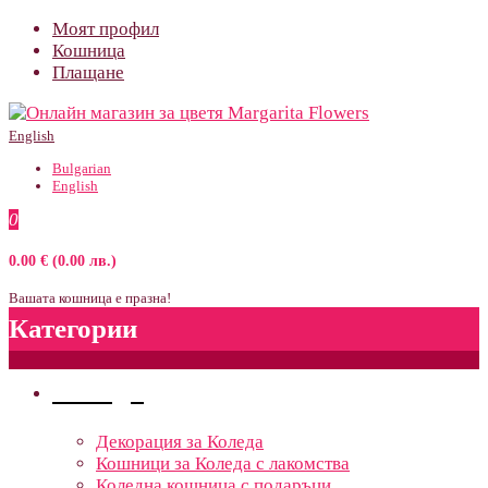
Моят профил
Кошница
Плащане
English
Bulgarian
English
0
0.00 € (0.00 лв.)
Вашата кошница е празна!
Категории
Поводи
Декорация за Коледа
Кошници за Коледа с лакомства
Коледна кошница с подаръци