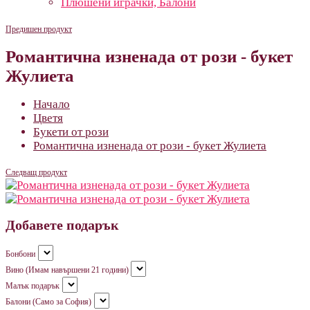
Плюшени играчки, Балони
Предишен продукт
Романтична изненада от рози - букет
Жулиета
Начало
Цветя
Букети от рози
Романтична изненада от рози - букет Жулиета
Следващ продукт
Добавете подарък
Бонбони
Вино (Имам навършени 21 години)
Малък подарък
Балони (Само за София)