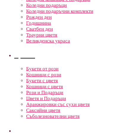
Коледни подаръци
Коледни подаръчни комплекти
Рожден ден
Годишнина
Сватбен ден
Траурни цветя
Великденска украса
Цветя
Букети от рози
Кошници с рози
Букети с цветя
Кошници с цветя
Рози и Подаръци
Цветя и Подаръци
Аранжировки със сухи цветя
Саксийни цветя
Съболезнователни цветя
Кошници