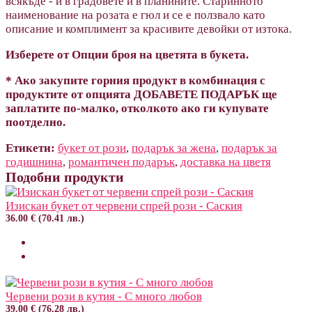
всякъде - и в градовете и в планините. Старинното
наименование на розата е гюл и се е ползвало като
описание и комплимент за красивите девойки от изтока.
Изберете от Опции броя на цветята в букета.
* Ако закупите горния продукт в комбинация с
продуктите от опцията ДОБАВЕТЕ ПОДАРЪК ще
заплатите по-малко, отколкото ако ги купувате
поотделно.
Етикети:
букет от рози
,
подарък за жена
,
подарък за
годишнина
,
романтичен подарък
,
доставка на цветя
Подобни продукти
Изискан букет от червени спрей рози - Саския
36.00 € (70.41 лв.)
Червени рози в кутия - С много любов
39.00 € (76.28 лв.)