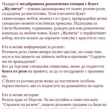
Подарете
незабравима романтична емоция с букет
„Жулиета“
– изящна аранжировка от тъмно розови рози,
създадена да впечатлява. Този елегантен букет
символизира любов, нежност и страст, превръщайки всеки
специален момент в истинска приказка. Подходящ за
Свети Валентин, годишнина, рожден ден или романтична
изненада за любим човек. Букет „Жулиета“ е перфектният
избор, когато искате да изразите чувства с красота и стил.
Ето и малко информация за розите:
Розовата роза символизира пълно щастие, но също така
носи и посланието на тайната любов и признава “Сърцето
ми ти принадлежи“.
Без да търсиме специална символика, може да поднесете
букет от рози
на приятел, за да го поздравите с празника
му.
С букет от розови рози може да постигнете особена
тържественост, ако го поднесете на домакитята на парти.
Ето и малко история:
Розата идва от Персия. Тя неслучайно е известна като
"Страната на розите", защото розовите градини са били на