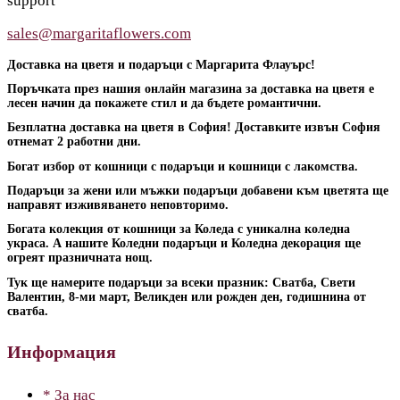
support
sales@margaritaflowers.com
Доставка на цветя и подаръци с Маргарита Флауърс!
Поръчката през нашия онлайн магазина за доставка на цветя е
лесен начин да покажете стил и да бъдете романтични.
Безплатна доставка на цветя в София! Доставките извън София
отнемат 2 работни дни.
Богат избор от кошници с подаръци и кошници с лакомства.
Подаръци за жени или мъжки подаръци добавени към цветята ще
направят изживяването неповторимо.
Богата колекция от кошници за Коледа с уникална коледна
украса. А нашите Коледни подаръци и Коледна декорация ще
огреят празничната нощ.
Тук ще намерите подаръци за всеки празник: Сватба, Свети
Валентин, 8-ми март, Великден или рожден ден, годишнина от
сватба.
Информация
* За нас