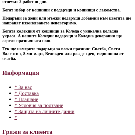
отнемат 2 работни дни.
Богат избор от кошници с подаръци и кошници с лакомства.
Подаръци за жени или мъжки подаръци добавени към цветята ще
направят изживяването неповторимо.
Богата колекция от кошници за Коледа с уникална коледна
украса. А нашите Коледни подаръци и Коледна декорация ще
огреят празничната нощ.
Тук ще намерите подаръци за всеки празник: Сватба, Свети
Валентин, 8-ми март, Великден или рожден ден, годишнина от
сватба.
Информация
* За нас
* Доставка
* Плащане
* Условия за ползване
* Защита на личните данни
*
Грижи за клиента