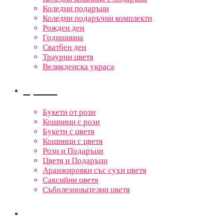
Коледни подаръци
Коледни подаръчни комплекти
Рожден ден
Годишнина
Сватбен ден
Траурни цветя
Великденска украса
Цветя
Букети от рози
Кошници с рози
Букети с цветя
Кошници с цветя
Рози и Подаръци
Цветя и Подаръци
Аранжировки със сухи цветя
Саксийни цветя
Съболезнователни цветя
Кошници