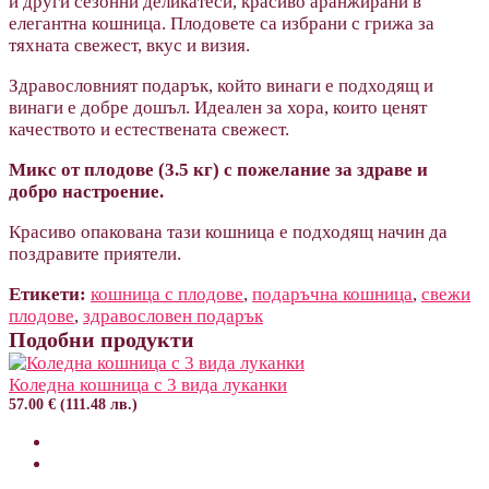
и други сезонни деликатеси, красиво аранжирани в
елегантна кошница. Плодовете са избрани с грижа за
тяхната свежест, вкус и визия.
Здравословният подарък, който винаги е подходящ и
винаги е добре дошъл. Идеален за хора, които ценят
качеството и естествената свежест.
Микс от плодове (3.5 кг) с пожелание за здраве и
добро настроение.
Красиво опакована тази кошница е подходящ начин да
поздравите приятели.
Етикети:
кошница с плодове
,
подаръчна кошница
,
свежи
плодове
,
здравословен подарък
Подобни продукти
Коледна кошница с 3 вида луканки
57.00 € (111.48 лв.)