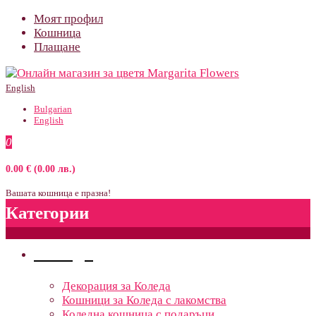
Моят профил
Кошница
Плащане
English
Bulgarian
English
0
0.00 € (0.00 лв.)
Вашата кошница е празна!
Категории
Поводи
Декорация за Коледа
Кошници за Коледа с лакомства
Коледна кошница с подаръци