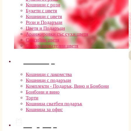
Кошници с рози
Букети с цветя
Кошници с цветя
Рози и Подаръци
Цветя и Подаръци
Аранжировки със сухи цветя
Саксийни цветя
Съболезнователни цветя
Кошници
Кошници с лакомства
Кошници с подаръци
Комплекти - Подарък, Вино и Бонбони
Бонбони и вино
Торти
Кошница сватбен подарък
Кошница за офис
Подаръци