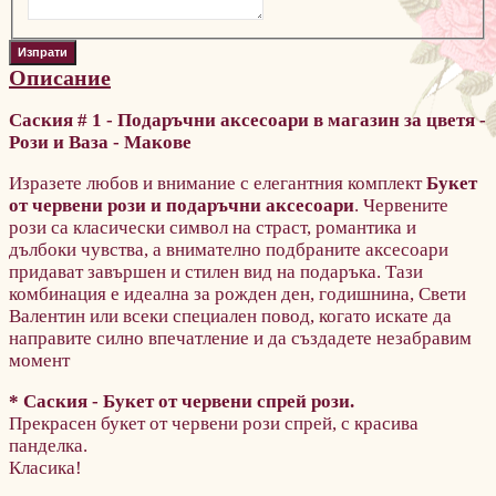
Описание
Саския # 1 - Подаръчни аксесоари в магазин за цветя -
Рози и
Ваза - Макове
Изразете любов и внимание с елегантния комплект
Букет
от червени рози и подаръчни аксесоари
. Червените
рози са класически символ на страст, романтика и
дълбоки чувства, а внимателно подбраните аксесоари
придават завършен и стилен вид на подаръка. Тази
комбинация е идеална за рожден ден, годишнина, Свети
Валентин или всеки специален повод, когато искате да
направите силно впечатление и да създадете незабравим
момент
*
Саския - Букет от червени
спрей рози.
Прекрасен букет от червени рози спрей, с красива
панделка.
Класика!