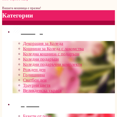
Вашата кошница е празна!
Категории
Поводи
Декорация за Коледа
Кошници за Коледа с лакомства
Коледна кошница с подаръци
Коледни подаръци
Коледни подаръчни комплекти
Рожден ден
Годишнина
Сватбен ден
Траурни цветя
Великденска украса
Цветя
Букети от рози