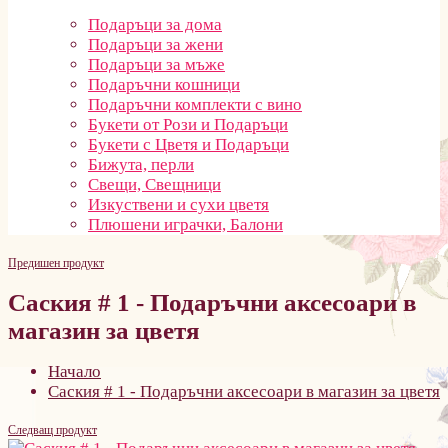
Подаръци за дома
Подаръци за жени
Подаръци за мъже
Подаръчни кошници
Подаръчни комплекти с вино
Букети от Рози и Подаръци
Букети с Цветя и Подаръци
Бижута, перли
Свещи, Свещници
Изкуствени и сухи цветя
Плюшени играчки, Балони
Предишен продукт
Саския # 1 - Подаръчни аксесоари в
магазин за цветя
Начало
Саския # 1 - Подаръчни аксесоари в магазин за цветя
Следващ продукт