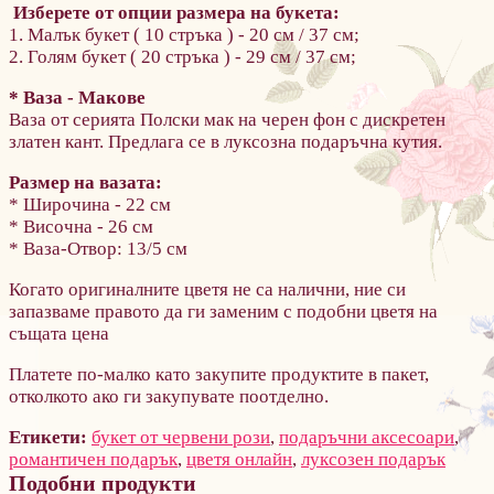
Изберете от опции размера на букета:
1. Малък букет ( 10 стръка ) - 20 см / 37 см;
2. Голям букет ( 20 стръка ) - 29 см / 37 см;
* Ваза - Макове
Ваза от серията Полски мак на черен фон с дискретен
златен кант. Предлага се в луксозна подаръчна кутия.
Размер на вазата:
* Широчина - 22 см
* Височна - 26 см
* Ваза-Отвор: 13/5 см
Когато оригиналните цветя не са налични, ние си
запазваме правото да ги заменим с подобни цветя на
същата цена
Платете по-малко като закупите продуктите в пакет,
отколкото ако ги закупувате поотделно.
Етикети:
букет от червени рози
,
подаръчни аксесоари
,
романтичен подарък
,
цветя онлайн
,
луксозен подарък
Подобни продукти