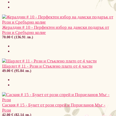
Жералдин # 10 - Перфектен избор на дамски подарък от
Рози и Сребърно колие
70.00 € (136.91 лв.)
Шарлот # 11 - Рози и Стъклено плато от 4 части
49.00 € (95.84 лв.)
Саския # 15 - Букет от рози спрей и Порцеланов Мъг -
Рози
42.00 € (82.14 лв.)