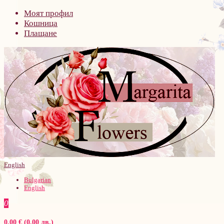
Моят профил
Кошница
Плащане
English
Bulgarian
English
0
0.00 € (0.00 лв.)