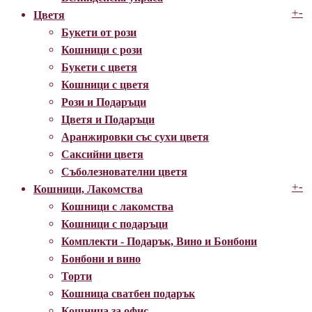
+
-
Цветя
Букети от рози
Кошници с рози
Букети с цветя
Кошници с цветя
Рози и Подаръци
Цветя и Подаръци
Аранжировки със сухи цветя
Саксийни цветя
Съболезнователни цветя
+
-
Кошници, Лакомства
Кошници с лакомства
Кошници с подаръци
Комплекти - Подарък, Вино и Бонбони
Бонбони и вино
Торти
Кошница сватбен подарък
Кошница за офис