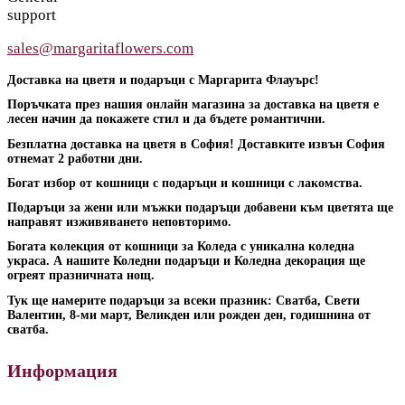
support
sales@margaritaflowers.com
Доставка на цветя и подаръци с Маргарита Флауърс!
Поръчката през нашия онлайн магазина за доставка на цветя е
лесен начин да покажете стил и да бъдете романтични.
Безплатна доставка на цветя в София! Доставките извън София
отнемат 2 работни дни.
Богат избор от кошници с подаръци и кошници с лакомства.
Подаръци за жени или мъжки подаръци добавени към цветята ще
направят изживяването неповторимо.
Богата колекция от кошници за Коледа с уникална коледна
украса. А нашите Коледни подаръци и Коледна декорация ще
огреят празничната нощ.
Тук ще намерите подаръци за всеки празник: Сватба, Свети
Валентин, 8-ми март, Великден или рожден ден, годишнина от
сватба.
Информация