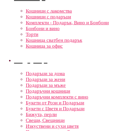
Кошници с лакомства
Кошници с подаръци
Комплекти - Подарък, Вино и Бонбони
Бонбони и вино
Торти
Кошница сватбен подарък
Кошница за офис
Подаръци
Подаръци за дома
Подаръци за жени
Подаръци за мъже
Подаръчни кошници
Подаръчни комплекти с вино
Букети от Рози и Подаръци
Букети с Цветя и Подаръци
Бижута, перли
Свещи, Свещници
Изкуствени и сухи цветя