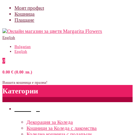
Моят профил
Кошница
Плащане
English
Bulgarian
English
0
0.00 € (0.00 лв.)
Вашата кошница е празна!
Категории
Поводи
Декорация за Коледа
Кошници за Коледа с лакомства
Коледна кошница с подаръци