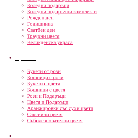
Коледни подаръци
Коледни подаръчни комплекти
Рожден ден
Годишнина
Сватбен ден
Траурни цветя
Великденска украса
Цветя
Букети от рози
Кошници с рози
Букети с цветя
Кошници с цветя
Рози и Подаръци
Цветя и Подаръци
Аранжировки със сухи цветя
Саксийни цветя
Съболезнователни цветя
Кошници