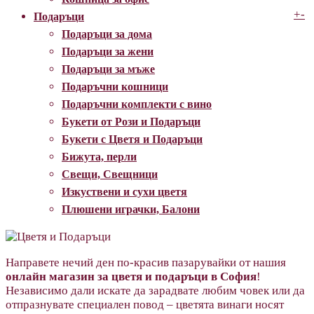
+
-
Подаръци
Подаръци за дома
Подаръци за жени
Подаръци за мъже
Подаръчни кошници
Подаръчни комплекти с вино
Букети от Рози и Подаръци
Букети с Цветя и Подаръци
Бижута, перли
Свещи, Свещници
Изкуствени и сухи цветя
Плюшени играчки, Балони
Направете нечий ден по-красив пазарувайки от нашия
онлайн магазин за цветя и подаръци в София
!
Независимо дали искате да зарадвате любим човек или да
отпразнувате специален повод –
цветята винаги носят