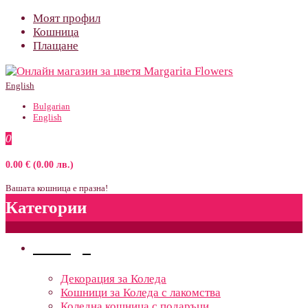
Моят профил
Кошница
Плащане
English
Bulgarian
English
0
0.00 € (0.00 лв.)
Вашата кошница е празна!
Категории
Поводи
Декорация за Коледа
Кошници за Коледа с лакомства
Коледна кошница с подаръци