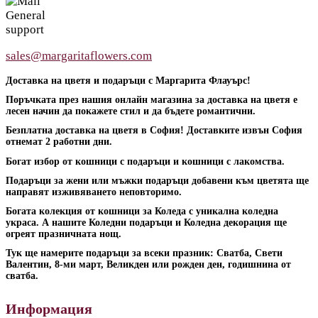
General
support
sales@margaritaflowers.com
Доставка на цветя и подаръци с Маргарита Флауърс!
Поръчката през нашия онлайн магазина за доставка на цветя е
лесен начин да покажете стил и да бъдете романтични.
Безплатна доставка на цветя в София! Доставките извън София
отнемат 2 работни дни.
Богат избор от кошници с подаръци и кошници с лакомства.
Подаръци за жени или мъжки подаръци добавени към цветята ще
направят изживяването неповторимо.
Богата колекция от кошници за Коледа с уникална коледна
украса. А нашите Коледни подаръци и Коледна декорация ще
огреят празничната нощ.
Тук ще намерите подаръци за всеки празник: Сватба, Свети
Валентин, 8-ми март, Великден или рожден ден, годишнина от
сватба.
Информация