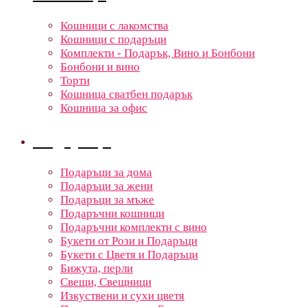
Кошници с лакомства
Кошници с подаръци
Комплекти - Подарък, Вино и Бонбони
Бонбони и вино
Торти
Кошница сватбен подарък
Кошница за офис
Подаръци
Подаръци за дома
Подаръци за жени
Подаръци за мъже
Подаръчни кошници
Подаръчни комплекти с вино
Букети от Рози и Подаръци
Букети с Цветя и Подаръци
Бижута, перли
Свещи, Свещници
Изкуствени и сухи цветя