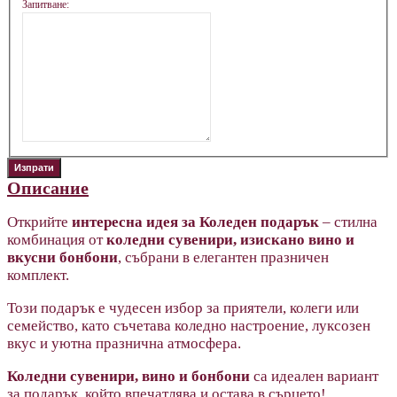
Запитване:
Описание
Открийте
интересна идея за Коледен подарък
– стилна
комбинация от
коледни сувенири, изискано вино и
вкусни бонбони
, събрани в елегантен празничен
комплект.
Този подарък е чудесен избор за приятели, колеги или
семейство, като съчетава коледно настроение, луксозен
вкус и уютна празнична атмосфера.
Коледни сувенири, вино и бонбони
са идеален вариант
за подарък, който впечатлява и остава в сърцето!