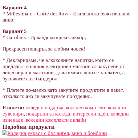
Вариант 4
* Millesimato - Corte dei Rovi - Италианско бяло пенливо
вино;
Вариант 5
* Carolans - Ирландски крем-ликьор;
Прекрасен подарък за любим човек!
* Декларираме, че алкохолните напитки, които се
предлагат в нашия електронен магазин са закупени от
лицензирани магазини, дължимият акциз е заплатен, а
бутилките са с бандерол.
* Платете по-малко като закупите продуктите в пакет,
отколкото ако ги закупувате поотделно.
Етикети:
коледен подарък
,
коледен комплект
,
коледни
сувенири
,
подаръци за коледа
,
интересни идеи
,
коледни
изненади
,
коледни комплекти онлайн
Подобни продукти