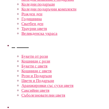
Коледни подаръци
Коледни подаръчни комплекти
Рожден ден
Годишнина
Сватбен ден
Траурни цветя
Великденска украса
Цветя
Букети от рози
Кошници с рози
Букети с цветя
Кошници с цветя
Рози и Подаръци
Цветя и Подаръци
Аранжировки със сухи цветя
Саксийни цветя
Съболезнователни цветя
Кошници