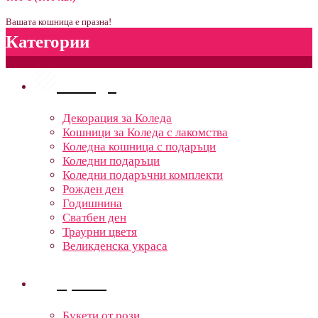
Вашата кошница е празна!
Категории
Поводи
Декорация за Коледа
Кошници за Коледа с лакомства
Коледна кошница с подаръци
Коледни подаръци
Коледни подаръчни комплекти
Рожден ден
Годишнина
Сватбен ден
Траурни цветя
Великденска украса
Цветя
Букети от рози