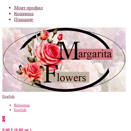
Моят профил
Кошница
Плащане
English
Bulgarian
English
0
0.00 € (0.00 лв.)