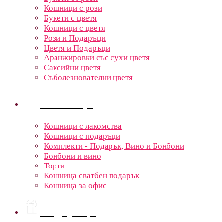
Кошници с рози
Букети с цветя
Кошници с цветя
Рози и Подаръци
Цветя и Подаръци
Аранжировки със сухи цветя
Саксийни цветя
Съболезнователни цветя
Кошници
Кошници с лакомства
Кошници с подаръци
Комплекти - Подарък, Вино и Бонбони
Бонбони и вино
Торти
Кошница сватбен подарък
Кошница за офис
Подаръци