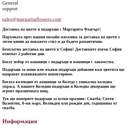
General
support
sales@margaritaflowers.com
Доставка на цветя и подаръци с Маргарита Флауърс!
Поръчката през нашия онлайн магазина за доставка на цветя е
лесен начин да покажете стил и да бъдете романтични.
Безплатна доставка на цветя в София! Доставките извън София
отнемат 2 работни дни.
Богат избор от кошници с подаръци и кошници с лакомства.
Подаръци за жени или мъжки подаръци добавени към цветята ще
направят изживяването неповторимо.
Богата колекция от кошници за Коледа с уникална коледна
украса. А нашите Коледни подаръци и Коледна декорация ще
огреят празничната нощ.
Тук ще намерите подаръци за всеки празник: Сватба, Свети
Валентин, 8-ми март, Великден или рожден ден, годишнина от
сватба.
Информация