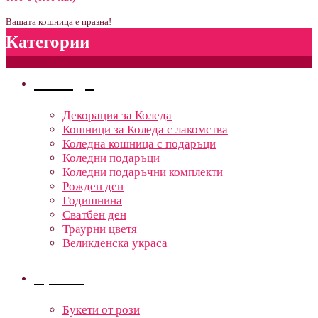
Вашата кошница е празна!
Категории
Поводи
Декорация за Коледа
Кошници за Коледа с лакомства
Коледна кошница с подаръци
Коледни подаръци
Коледни подаръчни комплекти
Рожден ден
Годишнина
Сватбен ден
Траурни цветя
Великденска украса
Цветя
Букети от рози