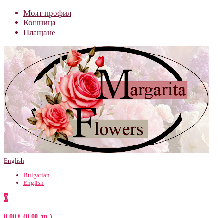
Моят профил
Кошница
Плащане
English
Bulgarian
English
0
0.00 € (0.00 лв.)