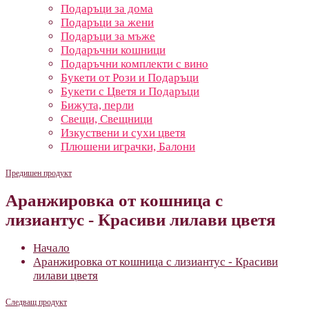
Подаръци за дома
Подаръци за жени
Подаръци за мъже
Подаръчни кошници
Подаръчни комплекти с вино
Букети от Рози и Подаръци
Букети с Цветя и Подаръци
Бижута, перли
Свещи, Свещници
Изкуствени и сухи цветя
Плюшени играчки, Балони
Предишен продукт
Аранжировка от кошница с
лизиантус - Красиви лилави цветя
Начало
Аранжировка от кошница с лизиантус - Красиви
лилави цветя
Следващ продукт