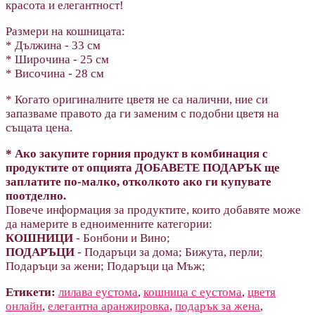
красота и елегантност!
Размери на кошницата:
* Дължина - 33 см
* Широчина - 25 cм
* Височина - 28 см
* Когато оригиналните цветя не са налични, ние си
запазваме правото да ги заменим с подобни цветя на
същата цена.
* Ако закупите горния продукт в комбинация с
продуктите от опцията ДОБАВЕТЕ ПОДАРЪК ще
заплатите по-малко, отколкото ако ги купувате
поотделно.
Повече информация за продуктите, които добавяте може
да намерите в едноименните категории:
КОШНИЦИ
- Бонбони и Вино;
ПОДАРЪЦИ
- Подаръци за дома; Бижута, перли;
Подаръци за жени; Подаръци ца Мъж;
Етикети:
лилава еустома
,
кошница с еустома
,
цветя
онлайн
,
елегантна аранжировка
,
подарък за жена
,