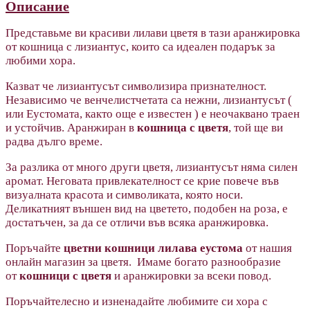
Описание
Представьме ви красиви лилави цветя в тази аранжировка
от кошница с лизиантус, които са идеален подарък за
любими хора.
Казват че лизиантусът символизира признателност.
Независимо че венчелистчетата са нежни, лизиантусът (
или Еустомата, както още е известен ) е неочаквано траен
и устойчив. Аранжиран в
кошница с цветя
, той ще ви
радва дълго време.
За разлика от много други цветя, лизиантусът няма силен
аромат. Неговата привлекателност се крие повече във
визуалната красота и символиката, която носи.
Деликатният външен вид на цветето, подобен на роза, е
достатъчен, за да се отличи във всяка аранжировка.
Поръчайте
цветни кошници
лилава еустома
от нашия
онлайн магазин за цветя. Имаме богато разнообразие
от
кошници с цветя
и аранжировки за всеки повод.
Поръчайтелесно и изненадайте любимите си хора с