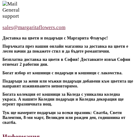
General
support
sales@margaritaflowers.com
Доставка на цветя и подаръци с Маргарита Флауърс!
Поръчката през нашия онлайн магазина за доставка на цветя е
лесен начин да покажете стил и да бъдете романтични.
Безплатна доставка на цветя в София! Доставките извън София
отнемат 2 работни дни.
Богат избор от кошници с подаръци и кошници с лакомства.
Подаръци за жени или мъжки подаръци добавени към цветята ще
направят изживяването неповторимо.
Богата колекция от кошници за Коледа с уникална коледна
украса. А нашите Коледни подаръци и Коледна декорация ще
огреят празничната нощ.
Тук ще намерите подаръци за всеки празник: Сватба, Свети
Валентин, 8-ми март, Великден или рожден ден, годишнина от
сватба.
Информация