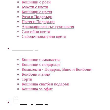
Кошници с рози
Букети с цветя
Кошници с цветя
Рози и Подаръци
Цветя и Подаръци
Аранжировки със сухи цветя
Саксийни цветя
Съболезнователни цветя
Кошници
Кошници с лакомства
Кошници с подаръци
Комплекти - Подарък, Вино и Бонбони
Бонбони и вино
Торти
Кошница сватбен подарък
Кошница за офис
Подаръци