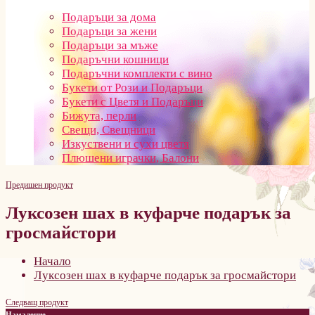
Подаръци за дома
Подаръци за жени
Подаръци за мъже
Подаръчни кошници
Подаръчни комплекти с вино
Букети от Рози и Подаръци
Букети с Цветя и Подаръци
Бижута, перли
Свещи, Свещници
Изкуствени и сухи цветя
Плюшени играчки, Балони
Предишен продукт
Луксозен шах в куфарче подарък за
гросмайстори
Начало
Луксозен шах в куфарче подарък за гросмайстори
Следващ продукт
Намаление