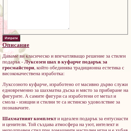
Описание
Даваме ви класическо и впечатляващо решение за стилен
подарък -
Луксозен шах в куфарче подарък за
гросмайстори
, който обединява традиционна естетика с
висококачествена изработка:
Луксозното куфарче, изработено от масивно дърво служи
едновременно за шахматна дъска и място за прибиране на
фигурите. А самите фигури са изработени от метал и
смола - изящни и стилни те са истинско удоволствие за
познавачите.
Шахматният комплект
и идеален подарък за ентусиасти
и ценители. Той
създава атмосфера на уют, интелект и
неподправен стил при домашните настолни игри и е хубав