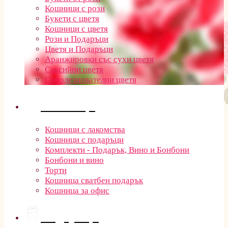
Кошници с рози
Букети с цветя
Кошници с цветя
Рози и Подаръци
Цветя и Подаръци
Аранжировки със сухи цветя
Саксийни цветя
Съболезнователни цветя
Кошници
Кошници с лакомства
Кошници с подаръци
Комплекти - Подарък, Вино и Бонбони
Бонбони и вино
Торти
Кошница сватбен подарък
Кошница за офис
Подаръци