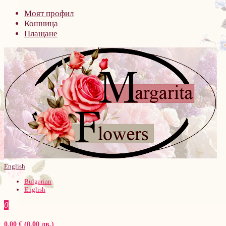
Моят профил
Кошница
Плащане
English
Bulgarian
English
0
0.00 € (0.00 лв.)