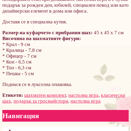
подарък за рожден ден, юбилей, специален повод или като
дизайнерски елемент в дома или офиса.
Доставя се в специална кутия.
Размер на куфарчето с прибрания шах:
45 х 45 х 7 см
Височина на шахматните фигури:
* Крал - 9 см
* Кралица - 7,8 см
* Офицер - 7 см
* Кон - 6,5 см
* Топ - 6,3 см
* Пешка - 5 см
Поднася се в луксозна опаковка.
Етикети:
шахматен комплект
,
настолна игра
,
класически
шах
,
подарък за гросмайстори
,
настолна игра
Навигация