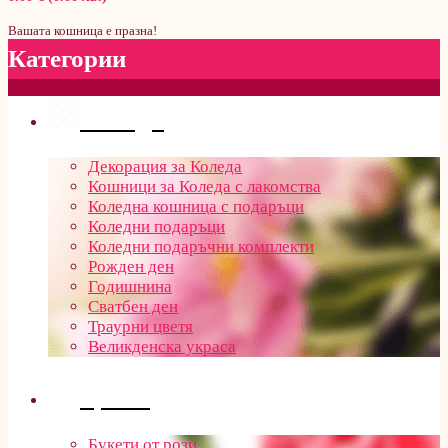
Вашата кошница е празна!
Категории
Поводи
Декорация за Коледа
Кошници за Коледа с лакомства
Коледна кошница с подаръци
Коледни подаръци
Коледни подаръчни комплекти
Рожден ден
Годишнина
Сватбен ден
Траурни цветя
Великденска украса
Цветя
Букети от рози