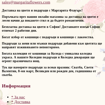
sales@margaritaflowers.com
Доставка на цветя и подаръци с Маргарита Флауърс!
Поръчката през нашия онлайн магазина за доставка на цветя е
лесен начин да покажете стил и да бъдете романтични.
Безплатна доставка на цветя в София! Доставките извън София
отнемат 2 работни дни.
Богат избор от кошници с подаръци и кошници с лакомства.
Подаръци за жени или мъжки подаръци добавени към цветята ще
направят изживяването неповторимо.
Богата колекция от кошници за Коледа с уникална коледна
украса. А нашите Коледни подаръци и Коледна декорация ще
огреят празничната нощ.
Тук ще намерите подаръци за всеки празник: Сватба, Свети
Валентин, 8-ми март, Великден или рожден ден, годишнина от
сватба.
Информация
* За нас
* Доставка