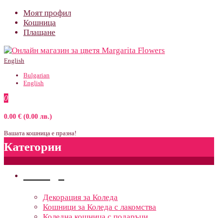
Моят профил
Кошница
Плащане
English
Bulgarian
English
0
0.00 € (0.00 лв.)
Вашата кошница е празна!
Категории
Поводи
Декорация за Коледа
Кошници за Коледа с лакомства
Коледна кошница с подаръци