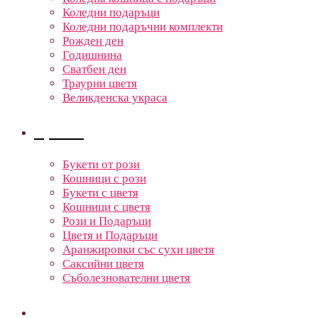
Коледни подаръци
Коледни подаръчни комплекти
Рожден ден
Годишнина
Сватбен ден
Траурни цветя
Великденска украса
Цветя
Букети от рози
Кошници с рози
Букети с цветя
Кошници с цветя
Рози и Подаръци
Цветя и Подаръци
Аранжировки със сухи цветя
Саксийни цветя
Съболезнователни цветя
Кошници