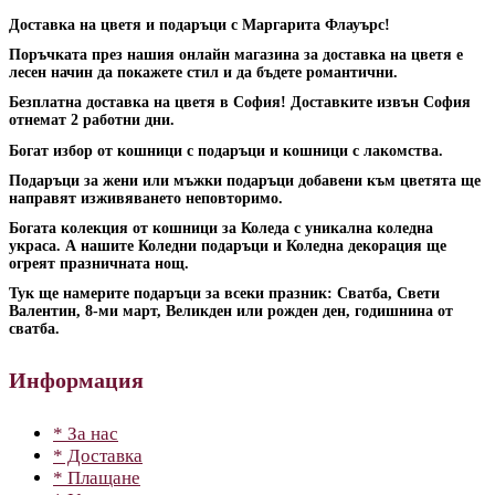
Доставка на цветя и подаръци с Маргарита Флауърс!
Поръчката през нашия онлайн магазина за доставка на цветя е
лесен начин да покажете стил и да бъдете романтични.
Безплатна доставка на цветя в София! Доставките извън София
отнемат 2 работни дни.
Богат избор от кошници с подаръци и кошници с лакомства.
Подаръци за жени или мъжки подаръци добавени към цветята ще
направят изживяването неповторимо.
Богата колекция от кошници за Коледа с уникална коледна
украса. А нашите Коледни подаръци и Коледна декорация ще
огреят празничната нощ.
Тук ще намерите подаръци за всеки празник: Сватба, Свети
Валентин, 8-ми март, Великден или рожден ден, годишнина от
сватба.
Информация
* За нас
* Доставка
* Плащане