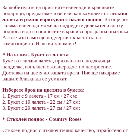
За любителите на приятните изненади и красивите
подаръци, предлагаме този изискан комплект от
лилави
лалета и ръчно изрисуван стъклен поднос
. За още по-
голяма изненада може да подредите деликатеси върху
подноса и да го поднесете в красива прозрачна опаковка.
А лалетата само ще подчертаят красотата на
композицията. И ще ви запомнят!
* Наталия - Букет от лалета
Букет от лилави лалета, прихванати с подходяща
панделка, изпълнен с жизнерадостно настроение.
Доставка на цветя до вашата врата. Ние ще накараме
вашите близки да се усмихат.
Изберете броя на цветята в букета:
1. Букет с 9 лалета - 17 см / 27 см;
2. Букет с 19 лалета - 22 см / 27 см;
3. Букет с 29 лалета - 27 см / 27 см;
*
Стъклен поднос - Country Roses
Стъклен поднос
с изключително качество, и
зработено от