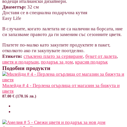
водещи италиански дизайнери.
Диаметър:
32 см
Доставя се в специална подаръчна кутия
Easy Life
В случаите, когато лалетата не са налични на борсата, ние
си запазваме правото да ги заменим със сезонните цветя.
Платете по-малко като закупите продуктите в пакет,
отколкото ако ги закупувате поотделно.
Етикети:
стъклено плато за сервиране
,
букет от лалета
,
цветя и подаръци
,
подарък за дом
,
красив подарък
Подобни продукти
Милейди # 4 - Перлена огърлица от магазин за бижута и
цветя
87.00 € (170.16 лв.)