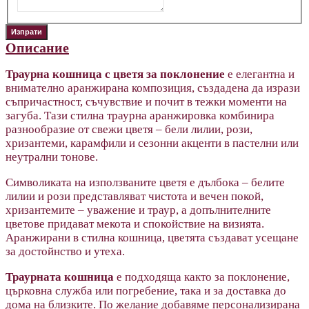
Описание
Траурна кошница с цветя за поклонение
е елегантна и
внимателно аранжирана композиция, създадена да изрази
съпричастност, съчувствие и почит в тежки моменти на
загуба. Тази стилна траурна аранжировка комбинира
разнообразие от свежи цветя – бели лилии, рози,
хризантеми, карамфили и сезонни акценти в пастелни или
неутрални тонове.
Символиката на използваните цветя е дълбока – белите
лилии и рози представляват чистота и вечен покой,
хризантемите – уважение и траур, а допълнителните
цветове придават мекота и спокойствие на визията.
Аранжирани в стилна кошница, цветята създават усещане
за достойнство и утеха.
Траурната кошница
е п
одходяща както за поклонение,
църковна служба или погребение, така и за доставка до
дома на близките. По желание добавяме персонализирана