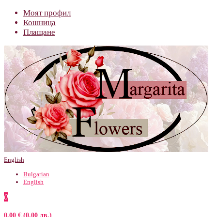
Моят профил
Кошница
Плащане
English
Bulgarian
English
0
0.00 € (0.00 лв.)