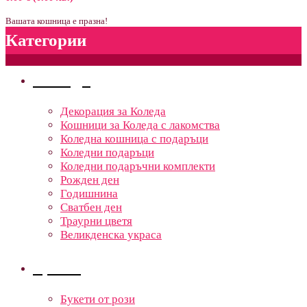
Вашата кошница е празна!
Категории
Поводи
Декорация за Коледа
Кошници за Коледа с лакомства
Коледна кошница с подаръци
Коледни подаръци
Коледни подаръчни комплекти
Рожден ден
Годишнина
Сватбен ден
Траурни цветя
Великденска украса
Цветя
Букети от рози