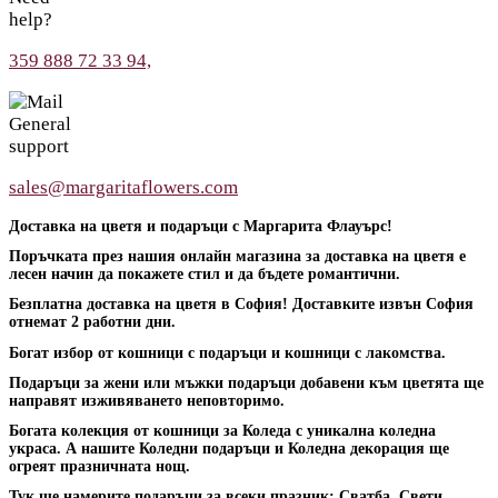
help?
359 888 72 33 94,
General
support
sales@margaritaflowers.com
Доставка на цветя и подаръци с Маргарита Флауърс!
Поръчката през нашия онлайн магазина за доставка на цветя е
лесен начин да покажете стил и да бъдете романтични.
Безплатна доставка на цветя в София! Доставките извън София
отнемат 2 работни дни.
Богат избор от кошници с подаръци и кошници с лакомства.
Подаръци за жени или мъжки подаръци добавени към цветята ще
направят изживяването неповторимо.
Богата колекция от кошници за Коледа с уникална коледна
украса. А нашите Коледни подаръци и Коледна декорация ще
огреят празничната нощ.
Тук ще намерите подаръци за всеки празник: Сватба, Свети