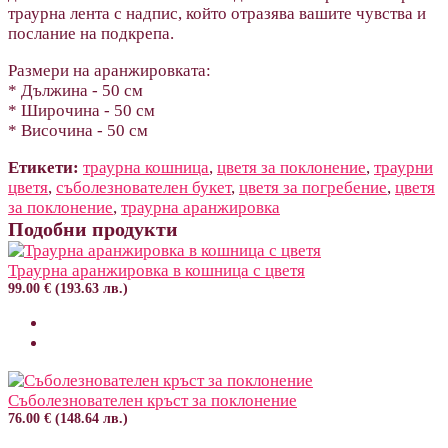
траурна лента с надпис, който отразява вашите чувства и
послание на подкрепа.
Размери на аранжировката:
* Дължина - 50 см
* Широчина - 50 cм
* Височина - 50 см
Етикети:
траурна кошница
,
цветя за поклонение
,
траурни
цветя
,
съболезнователен букет
,
цветя за погребение
,
цветя
за поклонение
,
траурна аранжировка
Подобни продукти
Траурна аранжировка в кошница с цветя
99.00 € (193.63 лв.)
Съболезнователен кръст за поклонение
76.00 € (148.64 лв.)