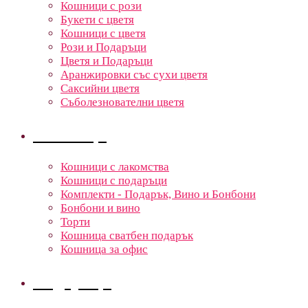
Кошници с рози
Букети с цветя
Кошници с цветя
Рози и Подаръци
Цветя и Подаръци
Аранжировки със сухи цветя
Саксийни цветя
Съболезнователни цветя
Кошници
Кошници с лакомства
Кошници с подаръци
Комплекти - Подарък, Вино и Бонбони
Бонбони и вино
Торти
Кошница сватбен подарък
Кошница за офис
Подаръци