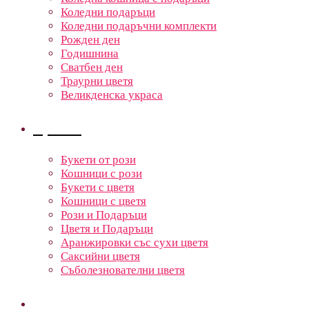
Коледни подаръци
Коледни подаръчни комплекти
Рожден ден
Годишнина
Сватбен ден
Траурни цветя
Великденска украса
Цветя
Букети от рози
Кошници с рози
Букети с цветя
Кошници с цветя
Рози и Подаръци
Цветя и Подаръци
Аранжировки със сухи цветя
Саксийни цветя
Съболезнователни цветя
Кошници