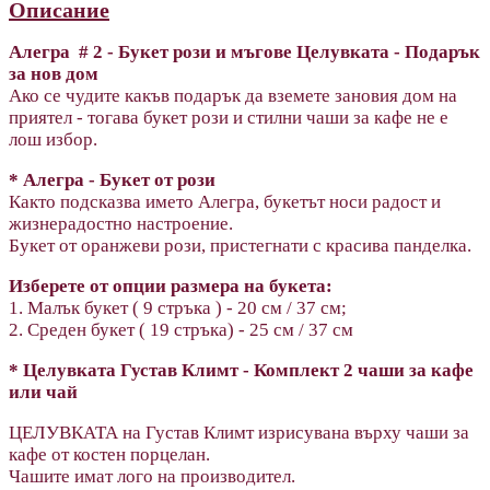
Описание
Алегра # 2 - Букет рози и мъгове Целувката - Подарък
за нов дом
Ако се чудите какъв подарък да вземете зановия дом на
приятел - тогава букет рози и стилни чаши за кафе не е
лош избор.
*
Алегра - Букет
от рози
Както подсказва името Алегра, букетът носи радост и
жизнерадостно настроение.
Букет от оранжеви рози, пристегнати с красива панделка.
Изберете от опции размера на букета:
1. Малък букет ( 9 стръка ) - 20 см / 37 см;
2. Среден букет ( 19 стръка) - 25 см / 37 cм
*
Целувката Густав Климт -
Комплект 2 чаши за кафе
или чай
ЦЕЛУВКАТА на Густав Климт изрисувана върху чаши за
кафе от костен порцелан.
Чашите имат лого на производител.