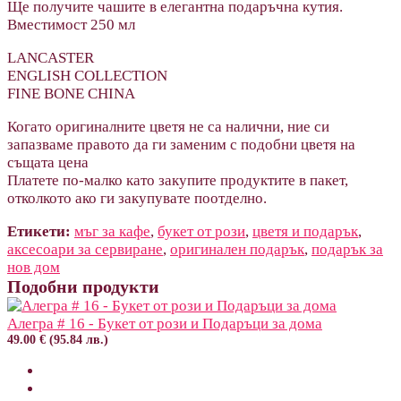
Ще получите чашите в елегантна подаръчна кутия.
Вместимост 250 мл
LANCASTER
ENGLISH COLLECTION
FINE BONE CHINA
Когато оригиналните цветя не са налични, ние си
запазваме правото да ги заменим с подобни цветя на
същата цена
Платете по-малко като закупите продуктите в пакет,
отколкото ако ги закупувате поотделно.
Етикети:
мъг за кафе
,
букет от рози
,
цветя и подарък
,
аксесоари за сервиране
,
оригинален подарък
,
подарък за
нов дом
Подобни продукти
Алегра # 16 - Букет от рози и Подаръци за дома
49.00 € (95.84 лв.)