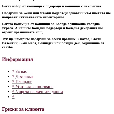
Богат избор от кошници с подаръци и кошници с лакомства.
Подаръци за жени или мъжки подаръци добавени към цветята ще
направят изживяването неповторимо.
Богата колекция от кошници за Коледа с уникална коледна
украса. А нашите Коледни подаръци и Коледна декорация ще
огреят празничната нощ.
Тук ще намерите подаръци за всеки празник: Сватба, Свети
Валентин, 8-ми март, Великден или рожден ден, годишнина от
сватба.
Информация
* За нас
* Доставка
* Плащане
* Условия за ползване
* Защита на личните данни
*
Грижи за клиента