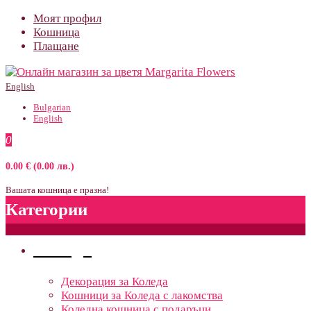
Моят профил
Кошница
Плащане
English
Bulgarian
English
0
0.00 € (0.00 лв.)
Вашата кошница е празна!
Категории
Поводи
Декорация за Коледа
Кошници за Коледа с лакомства
Коледна кошница с подаръци