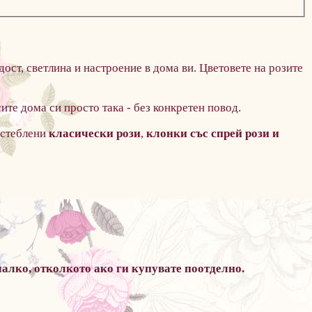
дост, светлина и настроение в дома ви. Цветовете на розите
ите дома си просто така - без конкретен повод.
гостеблени
класически рози
,
клонки със спрей рози и
лко, отколкото ако ги купувате поотделно.