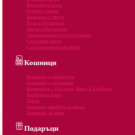
Кошници с рози
Букети с цветя
Кошници с цветя
Рози и Подаръци
Цветя и Подаръци
Аранжировки със сухи цветя
Саксийни цветя
Съболезнователни цветя
Кошници
Кошници с лакомства
Кошници с подаръци
Комплекти - Подарък, Вино и Бонбони
Бонбони и вино
Торти
Кошница сватбен подарък
Кошница за офис
Подаръци