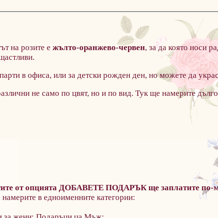
ът на розите е
жълто-оранжево-червен
, за да
която носи ра
 щастливи.
арти в офиса, или за детски рожден ден, но можете да украс
азлични не само по цвят, но и по вид. Тук ще намерите дъл
ктите от опцията ДОБАВЕТЕ ПОДАРЪК ще заплатите по-ма
 намерите в едноименните категории:
и за жени; Подаръци ца Мъж;