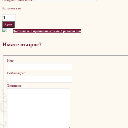
Количество
Доставката в провинция отнема 2 работни дни
Имате въпрос?
Име:
E-Mail адрес:
Запитване: