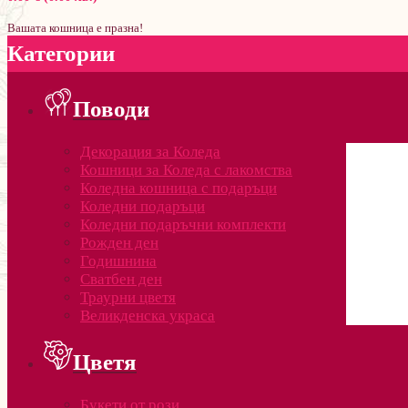
Вашата кошница е празна!
Категории
Поводи
Декорация за Коледа
Кошници за Коледа с лакомства
Коледна кошница с подаръци
Коледни подаръци
Коледни подаръчни комплекти
Рожден ден
Годишнина
Сватбен ден
Траурни цветя
Великденска украса
Цветя
Букети от рози