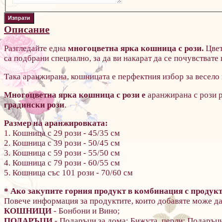
Описание
Разгледайте една
многоцветна ярка кошница с рози.
Цвет
са подбрани специално, за да ви накарат да се почувствате
Така аранжирана, кошницата е перфектния избор за весело п
Многоцветна ярка кошница с рози е
аранжирана с рози р
градински рози
.
Размер на аранжировката:
1. Кошница с 29 рози - 45/35 см
2. Кошница с 39 рози - 50/45 см
3. Кошница с 59 рози - 55/50 см
4. Кошница с 79 рози - 60/55 см
5. Кошница със 101 рози - 70/60 см
* Ако закупите горния продукт в комбинация с проду
Повече информация за продуктите, които добавяте може да
КОШНИЦИ
- Бонбони и Вино;
ПОДАРЪЦИ
- Подаръци за дома; Бижута, перли; Подаръц