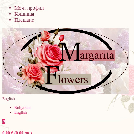
Моят профил
Кошница
Плащане
English
Bulgarian
English
0
0.00 € (0.00 лв.)