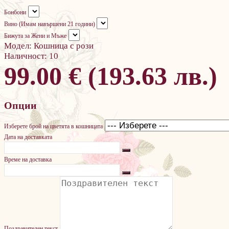
Бонбони
Вино (Имам навършени 21 години)
Бижута за Жени и Мъже
Модел:
Кошница с рози
Наличност:
10
99.00 € (193.63 лв.)
Опции
Изберете брой на цветята в кошницата
Дата на доставката
Време на доставка
Поздравителен текст