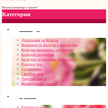
Вашата кошница е празна!
Категории
Поводи
Декорация за Коледа
Кошници за Коледа с лакомства
Коледна кошница с подаръци
Коледни подаръци
Коледни подаръчни комплекти
Рожден ден
Годишнина
Сватбен ден
Траурни цветя
Великденска украса
Цветя
Букети от рози