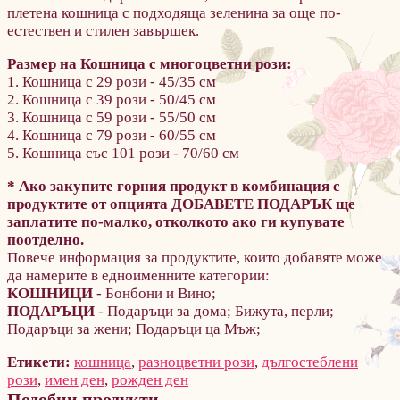
плетена кошница с подходяща зеленина за още по-
естествен и стилен завършек.
Размер на
Кошница с многоцветни рози
:
1. Кошница с 29 рози - 45/35 см
2. Кошница с 39 рози - 50/45 см
3. Кошница с 59 рози - 55/50 см
4. Кошница с 79 рози - 60/55 см
5. Кошница със 101 рози - 70/60 см
* Ако закупите горния продукт в комбинация с
продуктите от опцията ДОБАВЕТЕ ПОДАРЪК ще
заплатите по-малко, отколкото ако ги купувате
поотделно.
Повече информация за продуктите, които добавяте може
да намерите в едноименните категории:
КОШНИЦИ
- Бонбони и Вино;
ПОДАРЪЦИ
- Подаръци за дома; Бижута, перли;
Подаръци за жени; Подаръци ца Мъж;
Етикети:
кошница
,
разноцветни рози
,
дългостеблени
рози
,
имен ден
,
рожден ден
Подобни продукти