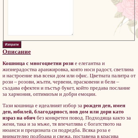
Описание
Кошница с многоцветни рози
е елегантна и
жизнерадостна аранжировка, която носи радост, светлина
и настроение във всеки дом или офис. Цветната палитра от
рози – розови, жълти, червени, прасковени и бели –
създава ефектен и пъстър букет, който предава послание
за хармония, оптимизъм и добри емоции.
Тази кошница е идеалният избор за
рожден ден, имен
ден, юбилей, благодарност, нов дом или дори като
израз на обич
без конкретен повод. Подходяща както за
жени, така и за мъже, тя впечатлява с богатството на
нюанси и прецизната си подредба. Всяка роза е
внимателно подбрана и свежа, поставена в красива