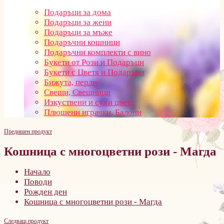
Подаръци за дома
Подаръци за жени
Подаръци за мъже
Подаръчни кошници
Подаръчни комплекти с вино
Букети от Рози и Подаръци
Букети с Цветя и Подаръци
Бижута, перли
Свещи, Свещници
Изкуствени и сухи цветя
Плюшени играчки, Балони
Предишен продукт
Кошница с многоцветни рози - Магда
Начало
Поводи
Рожден ден
Кошница с многоцветни рози - Магда
Следващ продукт