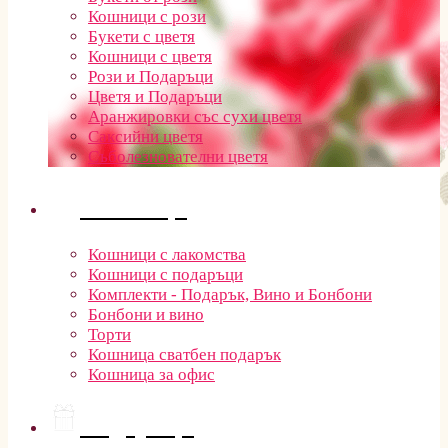
Кошници с рози
Букети с цветя
Кошници с цветя
Рози и Подаръци
Цветя и Подаръци
Аранжировки със сухи цветя
Саксийни цветя
Съболезнователни цветя
Кошници
Кошници с лакомства
Кошници с подаръци
Комплекти - Подарък, Вино и Бонбони
Бонбони и вино
Торти
Кошница сватбен подарък
Кошница за офис
Подаръци