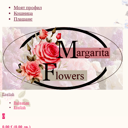
Моят профил
Кошница
Плащане
English
Bulgarian
English
0
0.00 € (0.00 лв.)