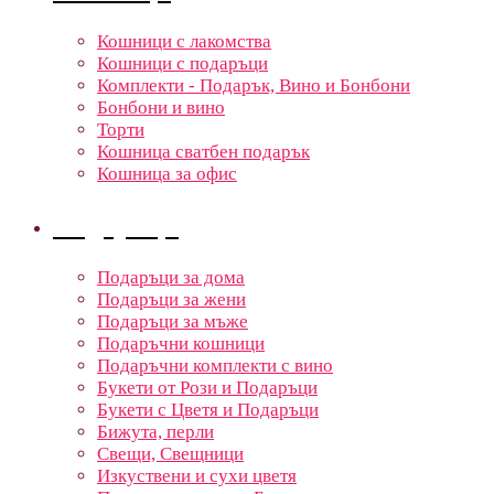
Кошници с лакомства
Кошници с подаръци
Комплекти - Подарък, Вино и Бонбони
Бонбони и вино
Торти
Кошница сватбен подарък
Кошница за офис
Подаръци
Подаръци за дома
Подаръци за жени
Подаръци за мъже
Подаръчни кошници
Подаръчни комплекти с вино
Букети от Рози и Подаръци
Букети с Цветя и Подаръци
Бижута, перли
Свещи, Свещници
Изкуствени и сухи цветя