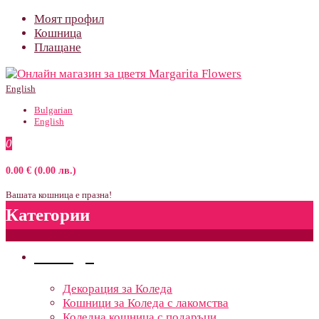
Моят профил
Кошница
Плащане
English
Bulgarian
English
0
0.00 € (0.00 лв.)
Вашата кошница е празна!
Категории
Поводи
Декорация за Коледа
Кошници за Коледа с лакомства
Коледна кошница с подаръци