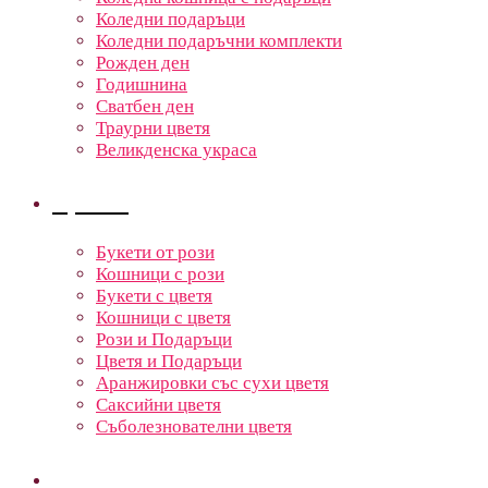
Коледни подаръци
Коледни подаръчни комплекти
Рожден ден
Годишнина
Сватбен ден
Траурни цветя
Великденска украса
Цветя
Букети от рози
Кошници с рози
Букети с цветя
Кошници с цветя
Рози и Подаръци
Цветя и Подаръци
Аранжировки със сухи цветя
Саксийни цветя
Съболезнователни цветя
Кошници