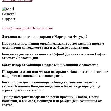
General
support
sales@margaritaflowers.com
Доставка на цветя и подаръци с Маргарита Флауърс!
Поръчката през нашия онлайн магазина за доставка на цветя е
лесен начин да покажете стил и да бъдете романтични.
Безплатна доставка на цветя в София! Доставките извън София
отнемат 2 работни дни.
Богат избор от кошници с подаръци и кошници с лакомства.
Подаръци за жени или мъжки подаръци добавени към цветята ще
направят изживяването неповторимо.
Богата колекция от кошници за Коледа с уникална коледна
украса. А нашите Коледни подаръци и Коледна декорация ще
огреят празничната нощ.
Тук ще намерите подаръци за всеки празник: Сватба, Свети
Валентин, 8-ми март, Великден или рожден ден, годишнина от
сватба.