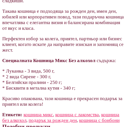
сладкиши.
Такава кошница е подходяща за рожден ден, имен ден,
юбилей или корпоративен повод, тази подаръчна кошница
впечатлява с елегантна визия и балансирана комбинация
от вкус и класа.
Перфектен избор за колега, приятел, партньор или бизнес
клиент, когато искате да направите изискан и запомнящ се
жест.
Специалната Кошница Микс Без алкохол
съдържа:
* Луканкa - 3 вида, 500 г,
* 2 вида Сиренe - 300 г,
* Белгийски пралини - 250 г;
* Бисквити в метална кутия - 340 г;
Красиво опакована, тази кошница е прекрасен подарък за
приятел или колега!
Етикети:
кошница микс
,
кошница с лакомства
,
кошница
без алкохол
,
подарък за рожден ден
,
кошница с бонбони
Подобни продукти