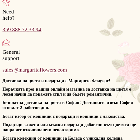
Need
help?
359 888 72 33 94,
General
support
sales@margaritaflowers.com
Доставка на цветя и подаръци с Маргарита Флауърс!
Поръчката през нашия онлайн магазина за доставка на цветя е
лесен начин да покажете стил и да бъдете романтични.
Безплатна доставка на цветя в София! Доставките извън София
отнемат 2 работни дни.
Богат избор от кошници с подаръци и кошници с лакомства.
Подаръци за жени или мъжки подаръци добавени към цветята ще
направят изживяването неповторимо.
Богата колекция от кошници за Коледа с уникална коледна