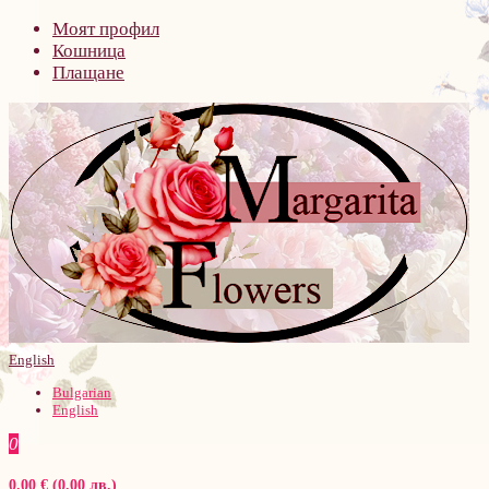
Моят профил
Кошница
Плащане
English
Bulgarian
English
0
0.00 € (0.00 лв.)