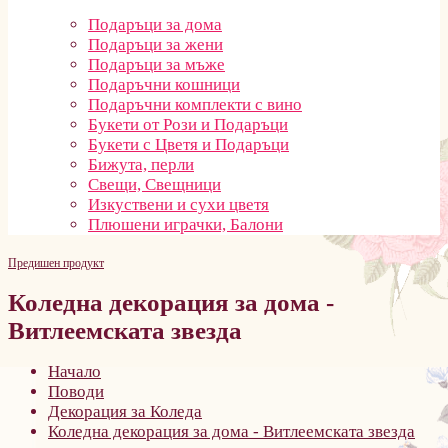
Подаръци за дома
Подаръци за жени
Подаръци за мъже
Подаръчни кошници
Подаръчни комплекти с вино
Букети от Рози и Подаръци
Букети с Цветя и Подаръци
Бижута, перли
Свещи, Свещници
Изкуствени и сухи цветя
Плюшени играчки, Балони
Предишен продукт
Коледна декорация за дома -
Витлеемската звезда
Начало
Поводи
Декорация за Коледа
Коледна декорация за дома - Витлеемската звезда