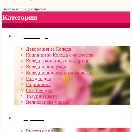
Вашата кошница е празна!
Категории
Поводи
Декорация за Коледа
Кошници за Коледа с лакомства
Коледна кошница с подаръци
Коледни подаръци
Коледни подаръчни комплекти
Рожден ден
Годишнина
Сватбен ден
Траурни цветя
Великденска украса
Цветя
Букети от рози