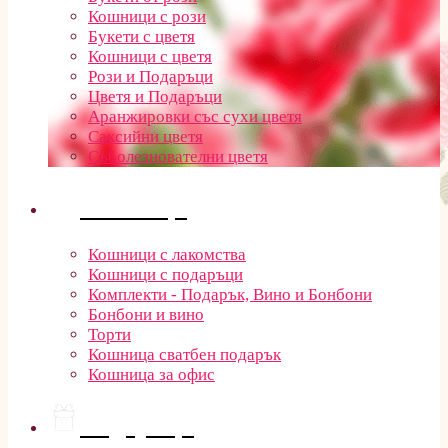
Кошници с рози
Букети с цветя
Кошници с цветя
Рози и Подаръци
Цветя и Подаръци
Аранжировки със сухи цветя
Саксийни цветя
Съболезнователни цветя
Кошници
Кошници с лакомства
Кошници с подаръци
Комплекти - Подарък, Вино и Бонбони
Бонбони и вино
Торти
Кошница сватбен подарък
Кошница за офис
Подаръци