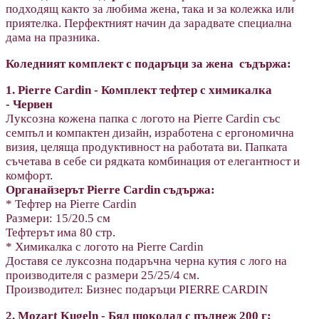
подходящ както за любима жена, така и за колежка или
приятелка. Перфектният начин да зарадвате специална
дама на празника.
Коледният комплект с подаръци за жена
съдържа:
1. Pierre Cardin - Комплект тефтер с химикалка
- Червен
Луксозна кожена папка с логото на Pierre Cardin със
семпъл и компактен дизайн, изработена с ергономична
визия, целяща продуктивност на работата ви. Папката
съчетава в себе си рядката комбинация от елегантност и
комфорт.
Органайзерът Pierre Cardin съдържа:
* Тефтер на Pierre Cardin
Размери: 15/20.5 см
Тефтерът има 80 стр.
* Химикалка с логото на Pierre Cardin
Доставя се луксозна подаръчна черна кутия с лого на
производителя с размери 25/25/4 см.
Производител: Бизнес подаръци PIERRE CARDIN
2. Mozart Kugeln - Бял шоколад с пълнеж 200 г;