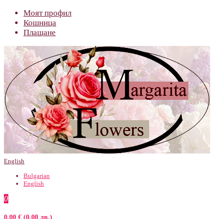
Моят профил
Кошница
Плащане
English
Bulgarian
English
0
0.00 € (0.00 лв.)