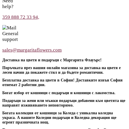
Need
help?
359 888 72 33 94,
General
support
sales@margaritaflowers.com
Доставка на цветя и подаръци с Маргарита Флауърс!
Поръчката през нашия онлайн магазина за доставка на цветя е
лесен начин да покажете стил и да бъдете романтични.
Безплатна доставка на цветя в София! Доставките извън София
отнемат 2 работни дни.
Богат избор от кошници с подаръци и кошници с лакомства.
Подаръци за жени или мъжки подаръци добавени към цветята ще
направят изживяването неповторимо.
Богата колекция от кошници за Коледа с уникална коледна
украса. А нашите Коледни подаръци и Коледна декорация ще
огреят празничната нощ.