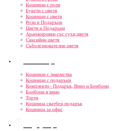
Кошници с рози
Букети с цветя
Кошници с цветя
Рози и Подаръци
Цветя и Подаръци
Аранжировки със сухи цветя
Саксийни цветя
Съболезнователни цветя
Кошници
Кошници с лакомства
Кошници с подаръци
Комплекти - Подарък, Вино и Бонбони
Бонбони и вино
Торти
Кошница сватбен подарък
Кошница за офис
Подаръци