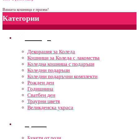
Вашата кошница е празна!
Категории
Поводи
Декорация за Коледа
Кошници за Коледа с лакомства
Коледна кошница с подаръци
Коледни подаръци
Коледни подаръчни комплекти
Рожден ден
Годишнина
Сватбен ден
Траурни цветя
Великденска украса
Цветя
Букети от рози