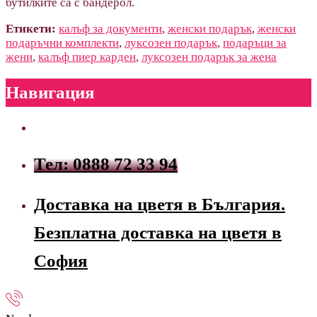
бутилките са с бандерол.
Етикети:
калъф за документи
,
женски подарък
,
женски
подаръчни комплекти
,
луксозен подарък
,
подаръци за
жени
,
калъф пиер карден
,
луксозен подарък за жена
Навигация
Тел: 0888 72 33 94
Доставка на цветя в България.
Безплатна доставка на цветя в
София