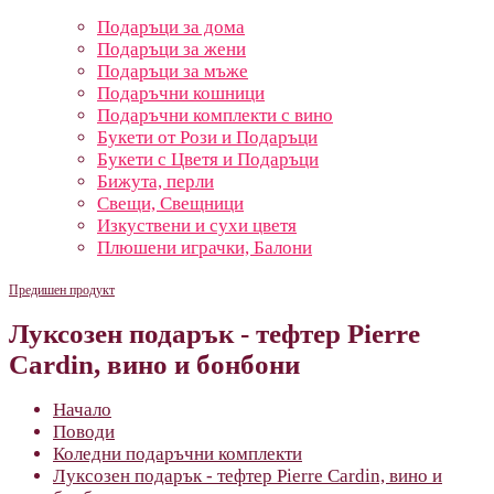
Подаръци за дома
Подаръци за жени
Подаръци за мъже
Подаръчни кошници
Подаръчни комплекти с вино
Букети от Рози и Подаръци
Букети с Цветя и Подаръци
Бижута, перли
Свещи, Свещници
Изкуствени и сухи цветя
Плюшени играчки, Балони
Предишен продукт
Луксозен подарък - тефтер Pierre
Cardin, вино и бонбони
Начало
Поводи
Коледни подаръчни комплекти
Луксозен подарък - тефтер Pierre Cardin, вино и