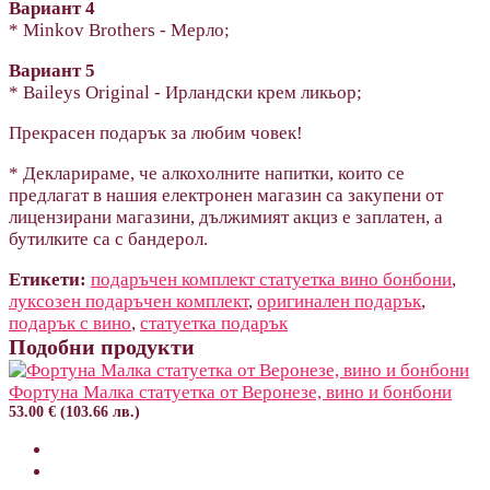
Вариант 4
* Minkov Brothers - Мерло;
Вариант 5
* Baileys Original - Ирландски крем ликьор;
Прекрасен подарък за любим човек!
* Декларираме, че алкохолните напитки, които се
предлагат в нашия електронен магазин са закупени от
лицензирани магазини, дължимият акциз е заплатен, а
бутилките са с бандерол.
Етикети:
подаръчен комплект статуетка вино бонбони
,
луксозен подаръчен комплект
,
оригинален подарък
,
подарък с вино
,
статуетка подарък
Подобни продукти
Фортуна Малка статуетка от Веронезе, вино и бонбони
53.00 € (103.66 лв.)