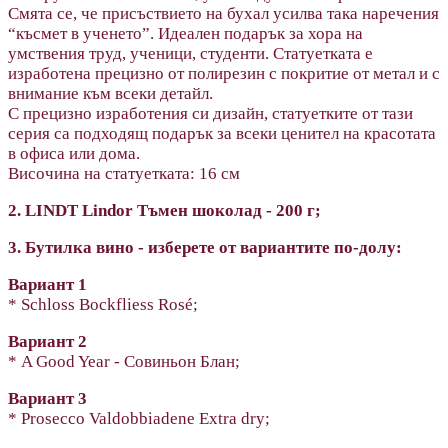
Смята се, че присъствието на бухал усилва така наречения
“късмет в ученето”. Идеален подарък за хора на
умствения труд, ученици, студенти. Статуетката е
изработена прецизно от полирезин с покритие от метал и с
внимание към всеки детайл.
С прецизно изработения си дизайн, статуетките от тази
серия са подходящ подарък за всеки ценител на красотата
в офиса или дома.
Височина на статуетката: 16 см
2. LINDT Lindor Тъмен шоколад - 200 г;
3. Бутилка вино - изберете от вариантите по-долу:
Вариант 1
* Schloss Bockfliess Rosé;
Вариант 2
* A Good Year - Совиньон Блан;
Вариант 3
* Prosecco Valdobbiadene Extra dry;