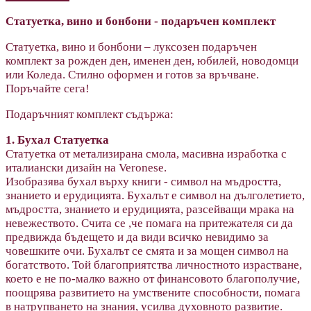
Статуетка, вино и бонбони - подаръчен комплект
Статуетка, вино и бонбони – луксозен подаръчен
комплект за рожден ден, именен ден, юбилей, новодомци
или Коледа. Стилно оформен и готов за връчване.
Поръчайте сега!
Подаръчният комплект съдържа:
1. Бухал Статуетка
Статуетка от метализирана смола, масивна изработка с
италиански дизайн на Veronese.
Изобразява бухал върху книги - символ на мъдростта,
знанието и ерудицията. Бухалът е символ на дълголетието,
мъдростта, знанието и ерудицията, разсейващи мрака на
невежеството. Счита се ,че помага на притежателя си да
предвижда бъдещето и да види всичко невидимо за
човешките очи. Бухалът се смята и за мощен символ на
богатството. Той благоприятства личностното израстване,
което е не по-малко важно от финансовото благополучие,
поощрява развитието на умствените способности, помага
в натрупването на знания, усилва духовното развитие.