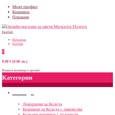
Моят профил
Кошница
Плащане
English
Bulgarian
English
0
0.00 € (0.00 лв.)
Вашата кошница е празна!
Категории
Поводи
Декорация за Коледа
Кошници за Коледа с лакомства
Коледна кошница с подаръци