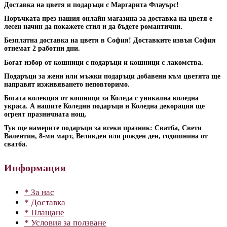
Доставка на цветя и подаръци с Маргарита Флауърс!
Поръчката през нашия онлайн магазина за доставка на цветя е
лесен начин да покажете стил и да бъдете романтични.
Безплатна доставка на цветя в София! Доставките извън София
отнемат 2 работни дни.
Богат избор от кошници с подаръци и кошници с лакомства.
Подаръци за жени или мъжки подаръци добавени към цветята ще
направят изживяването неповторимо.
Богата колекция от кошници за Коледа с уникална коледна
украса. А нашите Коледни подаръци и Коледна декорация ще
огреят празничната нощ.
Тук ще намерите подаръци за всеки празник: Сватба, Свети
Валентин, 8-ми март, Великден или рожден ден, годишнина от
сватба.
Информация
* За нас
* Доставка
* Плащане
* Условия за ползване