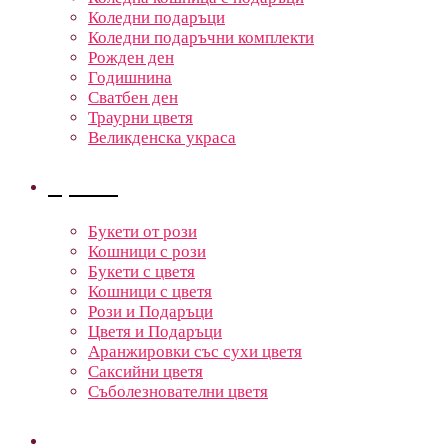
Коледни подаръци
Коледни подаръчни комплекти
Рожден ден
Годишнина
Сватбен ден
Траурни цветя
Великденска украса
Цветя
Букети от рози
Кошници с рози
Букети с цветя
Кошници с цветя
Рози и Подаръци
Цветя и Подаръци
Аранжировки със сухи цветя
Саксийни цветя
Съболезнователни цветя
Кошници