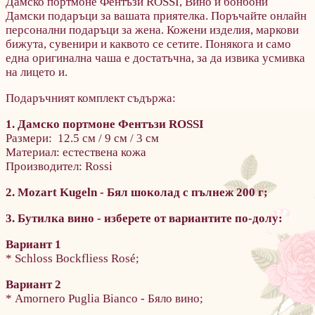
Дамско портмоне Фентъзи ROSSI, Вино и бонбони
Дамски подаръци за вашата приятелка. Поръчайте онлайн
персонални подаръци за жена. Кожени изделия, маркови
бижута, сувенири и каквото се сетите. Понякога и само
една оригинална чаша е достатъчна, за да извика усмивка
на лицето и.
Подаръчният комплект съдържа:
1. Дамско портмоне Фентъзи ROSSI
Размери: 12.5 см / 9 см / 3 см
Материал: естествена кожа
Производител: Rossi
2. Mozart Kugeln - Бял шоколад с пълнеж 200 г;
3. Бутилка вино - изберете от вариантите по-долу:
Вариант 1
* Schloss Bockfliess Rosé;
Вариант 2
* Amornero Puglia Bianco - Бяло вино;