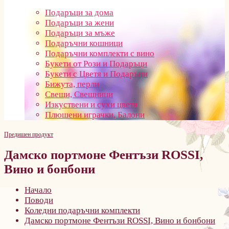
Подаръци за дома
Подаръци за жени
Подаръци за мъже
Подаръчни кошници
Подаръчни комплекти с вино
Букети от Рози и Подаръци
Букети с Цветя и Подаръци
Бижута, перли
Свещи, Свещници
Изкуствени и сухи цветя
Плюшени играчки, Балони
Предишен продукт
Дамско портмоне Фентъзи ROSSI,
Вино и бонбони
Начало
Поводи
Коледни подаръчни комплекти
Дамско портмоне Фентъзи ROSSI, Вино и бонбони