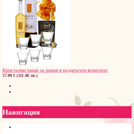
Кристални чаши за ракия в подаръчен комплект
57.00 € (111.48 лв.)
Навигация