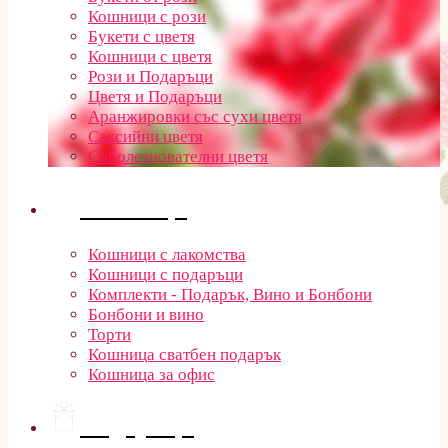
Кошници с рози
Букети с цветя
Кошници с цветя
Рози и Подаръци
Цветя и Подаръци
Аранжировки със сухи цветя
Саксийни цветя
Съболезнователни цветя
Кошници
Кошници с лакомства
Кошници с подаръци
Комплекти - Подарък, Вино и Бонбони
Бонбони и вино
Торти
Кошница сватбен подарък
Кошница за офис
Подаръци