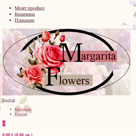
Моят профил
Кошница
Плащане
English
Bulgarian
English
0
0.00 € (0.00 лв.)