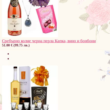
Сребърно колие черна перла Капка, вино и бонбони
51.00 € (99.75 лв.)