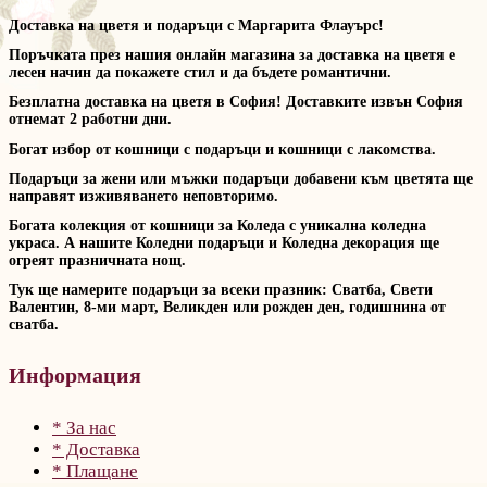
Доставка на цветя и подаръци с Маргарита Флауърс!
Поръчката през нашия онлайн магазина за доставка на цветя е
лесен начин да покажете стил и да бъдете романтични.
Безплатна доставка на цветя в София! Доставките извън София
отнемат 2 работни дни.
Богат избор от кошници с подаръци и кошници с лакомства.
Подаръци за жени или мъжки подаръци добавени към цветята ще
направят изживяването неповторимо.
Богата колекция от кошници за Коледа с уникална коледна
украса. А нашите Коледни подаръци и Коледна декорация ще
огреят празничната нощ.
Тук ще намерите подаръци за всеки празник: Сватба, Свети
Валентин, 8-ми март, Великден или рожден ден, годишнина от
сватба.
Информация
* За нас
* Доставка
* Плащане