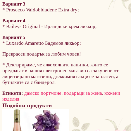
Вариант 3
* Prosecco Valdobbiadene Extra dry;
Вариант 4
* Baileys Original - Ирландски крем ликьор;
Вариант 5
* Luxardo Amaretto Бадемов ликьор;
Прекрасен подарък за любим човек!
* Декларираме, че алкохолните напитки, които се
предлагат в нашия електронен магазин са закупени от
лицензирани магазини, дължимият акциз е заплатен, а
бутилките са с бандерол.
Етикети:
дамско портмоне
,
подаръци за жена
,
кожени
изделия
Подобни продукти