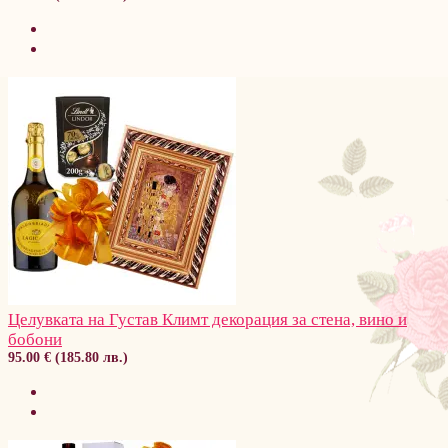
Целувката на Густав Климт декорация за стена, вино и
бобони
95.00 € (185.80 лв.)