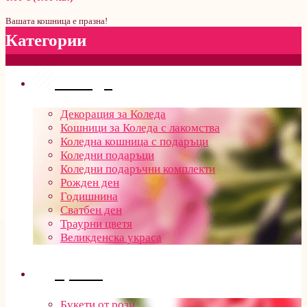
Вашата кошница е празна!
Категории
Поводи
Декорация за Коледа
Кошници за Коледа с лакомства
Коледна кошница с подаръци
Коледни подаръци
Коледни подаръчни комплекти
Рожден ден
Годишнина
Сватбен ден
Траурни цветя
Великденска украса
Цветя
Букети от рози