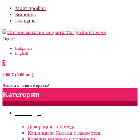
Моят профил
Кошница
Плащане
English
Bulgarian
English
0
0.00 € (0.00 лв.)
Вашата кошница е празна!
Категории
Поводи
Декорация за Коледа
Кошници за Коледа с лакомства
Коледна кошница с подаръци