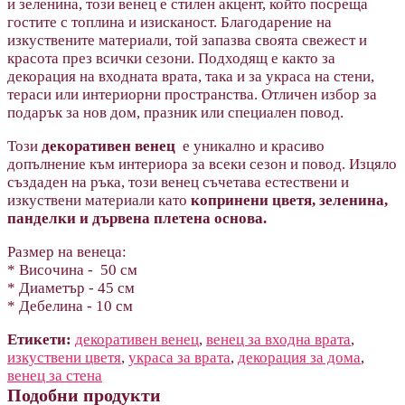
и зеленина, този венец е стилен акцент, който посреща
гостите с топлина и изисканост. Благодарение на
изкуствените материали, той запазва своята свежест и
красота през всички сезони. Подходящ е както за
декорация на входната врата, така и за украса на стени,
тераси или интериорни пространства. Отличен избор за
подарък за нов дом, празник или специален повод.
Този
декоративен венец
е уникално и красиво
допълнение към интериора за всеки сезон и повод. Изцяло
създаден на ръка, този венец съчетава естествени и
изкуствени материали като
копринени цветя, зеленина,
панделки и дървена плетена основа.
Размер на венеца:
* Височина - 50 см
* Диаметър - 45 см
* Дебелина - 10 см
Етикети:
декоративен венец
,
венец за входна врата
,
изкуствени цветя
,
украса за врата
,
декорация за дома
,
венец за стена
Подобни продукти