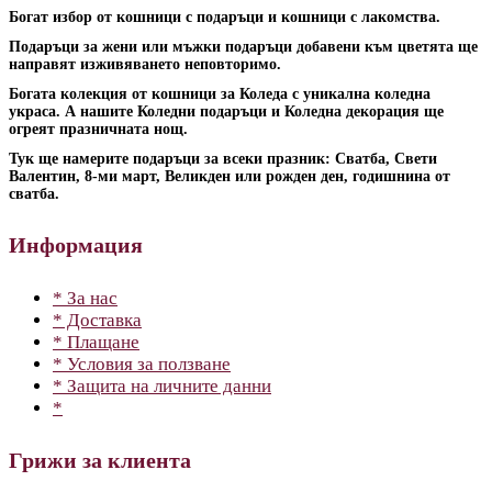
Богат избор от кошници с подаръци и кошници с лакомства.
Подаръци за жени или мъжки подаръци добавени към цветята ще
направят изживяването неповторимо.
Богата колекция от кошници за Коледа с уникална коледна
украса. А нашите Коледни подаръци и Коледна декорация ще
огреят празничната нощ.
Тук ще намерите подаръци за всеки празник: Сватба, Свети
Валентин, 8-ми март, Великден или рожден ден, годишнина от
сватба.
Информация
* За нас
* Доставка
* Плащане
* Условия за ползване
* Защита на личните данни
*
Грижи за клиента