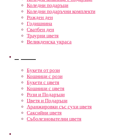
Коледни подаръци
Коледни подаръчни комплекти
Рожден ден
Годишнина
Сватбен ден
Траурни цветя
Великденска украса
Цветя
Букети от рози
Кошници с рози
Букети с цветя
Кошници с цветя
Рози и Подаръци
Цветя и Подаръци
Аранжировки със сухи цветя
Саксийни цветя
Съболезнователни цветя
Кошници