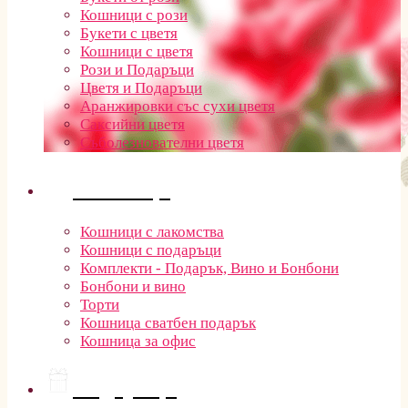
Кошници с рози
Букети с цветя
Кошници с цветя
Рози и Подаръци
Цветя и Подаръци
Аранжировки със сухи цветя
Саксийни цветя
Съболезнователни цветя
Кошници
Кошници с лакомства
Кошници с подаръци
Комплекти - Подарък, Вино и Бонбони
Бонбони и вино
Торти
Кошница сватбен подарък
Кошница за офис
Подаръци