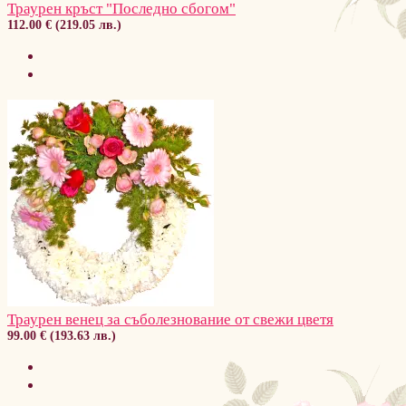
Траурен кръст "Последно сбогом"
112.00 € (219.05 лв.)
Траурен венец за съболезнование от свежи цветя
99.00 € (193.63 лв.)