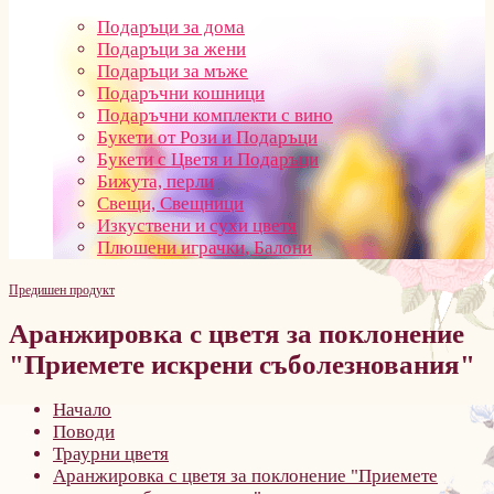
Подаръци за дома
Подаръци за жени
Подаръци за мъже
Подаръчни кошници
Подаръчни комплекти с вино
Букети от Рози и Подаръци
Букети с Цветя и Подаръци
Бижута, перли
Свещи, Свещници
Изкуствени и сухи цветя
Плюшени играчки, Балони
Предишен продукт
Аранжировка с цветя за поклонение
"Приемете искрени съболезнования"
Начало
Поводи
Траурни цветя
Аранжировка с цветя за поклонение "Приемете