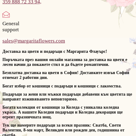
359 888 72 33 94,
General
support
sales@margaritaflowers.com
Доставка на цветя и подаръци с Маргарита Флауърс!
Поръчката през нашия онлайн магазина за доставка на цветя е
лесен начин да покажете стил и да бъдете романтични.
Безплатна доставка на цветя в София! Доставките извън София
отнемат 2 работни дни.
Богат избор от кошници с подаръци и кошници с лакомства.
Подаръци за жени или мъжки подаръци добавени към цветята ще
направят изживяването неповторимо.
Богата колекция от кошници за Коледа с уникална коледна
украса. А нашите Коледни подаръци и Коледна декорация ще
огреят празничната нощ.
Тук ще намерите подаръци за всеки празник: Сватба, Свети
Валентин, 8-ми март, Великден или рожден ден, годишнина от
сватба.