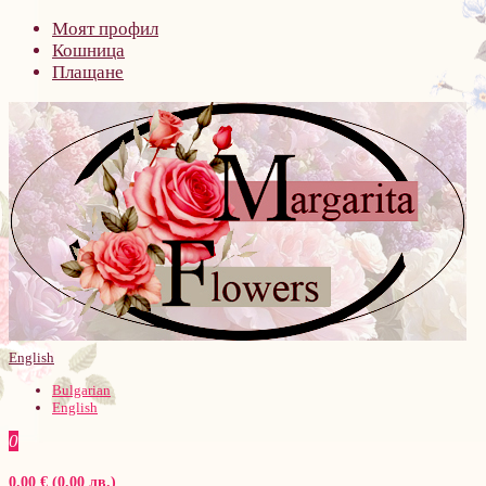
Моят профил
Кошница
Плащане
English
Bulgarian
English
0
0.00 € (0.00 лв.)