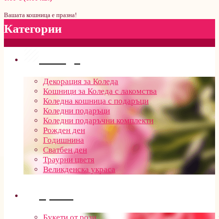
Вашата кошница е празна!
Категории
Поводи
Декорация за Коледа
Кошници за Коледа с лакомства
Коледна кошница с подаръци
Коледни подаръци
Коледни подаръчни комплекти
Рожден ден
Годишнина
Сватбен ден
Траурни цветя
Великденска украса
Цветя
Букети от рози