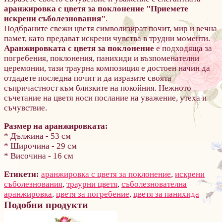
аранжировка с ц
ветя за поклонение "Приемете
искрени съболезнования"
.
Подбраните свежи цветя символизират почит, мир и вечна
памет, като предават искрени чувства в трудни моменти.
Аранжировката с цветя за поклонение
е подходяща за
погребения, поклонения, панихиди и възпоменателни
церемонии, тази траурна композиция е достоен начин да
отдадете последна почит и да изразите своята
съпричастност към близките на покойния. Нежното
съчетание на цветя носи послание на уважение, утеха и
съчувствие.
Размер на аранжировката:
* Дължина - 53 см
* Широчина - 29 см
* Височина - 16 см
Етикети:
аранжировка с цветя за поклонение
,
искрени
съболезнования
,
траурни цветя
,
съболезнователна
аранжировка
,
цветя за погребение
,
цветя за панихида
Подобни продукти