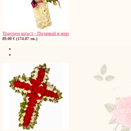
Траурен кръст - Почивай в мир
89.00 € (174.07 лв.)