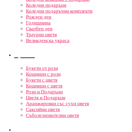
Коледни подаръци
Коледни подаръчни комплекти
Рожден ден
Годишнина
Сватбен ден
Траурни цветя
Великденска украса
Цветя
Букети от рози
Кошници с рози
Букети с цветя
Кошници с цветя
Рози и Подаръци
Цветя и Подаръци
Аранжировки със сухи цветя
Саксийни цветя
Съболезнователни цветя
Кошници