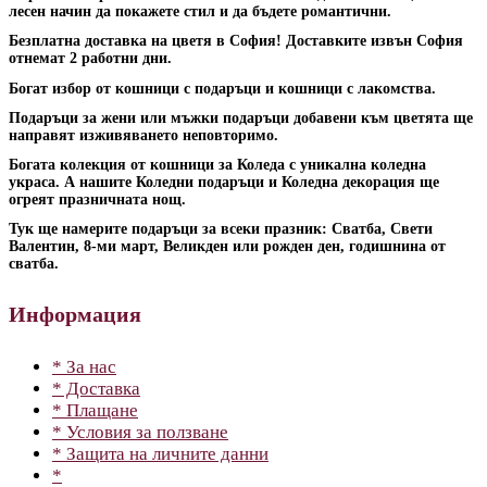
лесен начин да покажете стил и да бъдете романтични.
Безплатна доставка на цветя в София! Доставките извън София
отнемат 2 работни дни.
Богат избор от кошници с подаръци и кошници с лакомства.
Подаръци за жени или мъжки подаръци добавени към цветята ще
направят изживяването неповторимо.
Богата колекция от кошници за Коледа с уникална коледна
украса. А нашите Коледни подаръци и Коледна декорация ще
огреят празничната нощ.
Тук ще намерите подаръци за всеки празник: Сватба, Свети
Валентин, 8-ми март, Великден или рожден ден, годишнина от
сватба.
Информация
* За нас
* Доставка
* Плащане
* Условия за ползване
* Защита на личните данни
*