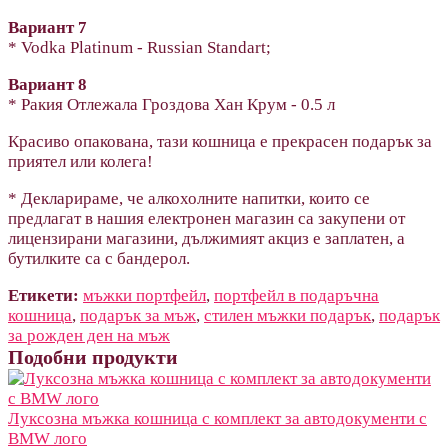
Вариант 7
* Vodka Platinum - Russian Standart;
Вариант 8
* Ракия Отлежала Гроздова Хан Крум - 0.5 л
Красиво опакована, тази кошница е прекрасен подарък за
приятел или колега!
* Декларираме, че алкохолните напитки, които се
предлагат в нашия електронен магазин са закупени от
лицензирани магазини, дължимият акциз е заплатен, а
бутилките са с бандерол.
Етикети:
мъжки портфейл
,
портфейл в подаръчна
кошница
,
подарък за мъж
,
стилен мъжки подарък
,
подарък
за рожден ден на мъж
Подобни продукти
Луксозна мъжка кошница с комплект за автодокументи с
BMW лого