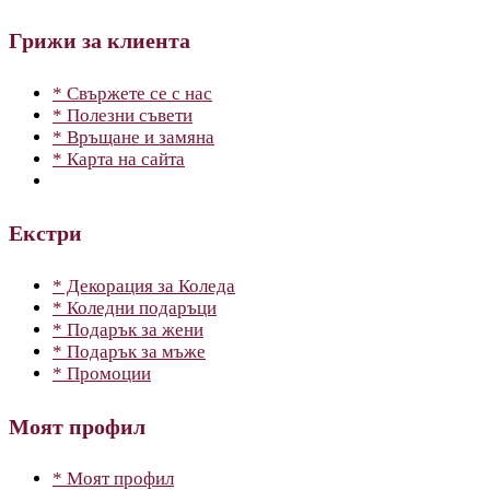
Грижи за клиента
* Свържете се с нас
* Полезни съвети
* Връщане и замяна
* Карта на сайта
Екстри
* Декорация за Коледа
* Коледни подаръци
* Подарък за жени
* Подарък за мъже
* Промоции
Моят профил
* Моят профил