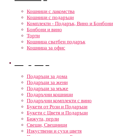
Кошници с лакомства
Кошници с подаръци
Комплекти - Подарък, Вино и Бонбони
Бонбони и вино
Торти
Кошница сватбен подарък
Кошница за офис
Подаръци
Подаръци за дома
Подаръци за жени
Подаръци за мъже
Подаръчни кошници
Подаръчни комплекти с вино
Букети от Рози и Подаръци
Букети с Цветя и Подаръци
Бижута, перли
Свещи, Свещници
Изкуствени и сухи цветя