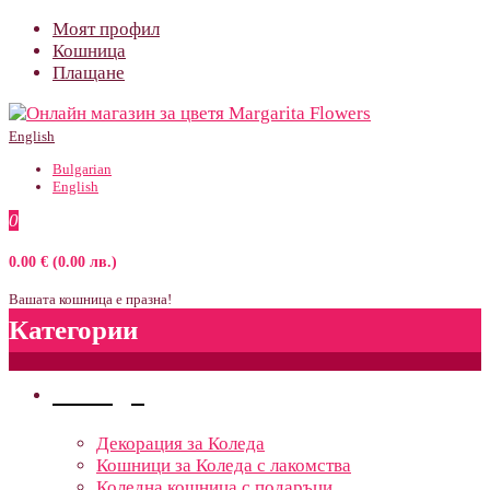
Моят профил
Кошница
Плащане
English
Bulgarian
English
0
0.00 € (0.00 лв.)
Вашата кошница е празна!
Категории
Поводи
Декорация за Коледа
Кошници за Коледа с лакомства
Коледна кошница с подаръци