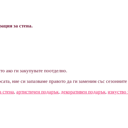
ация за стена.
то ако ги закупувате поотделно.
сата, ние си запазваме правото да ги заменим със сезонните 
а стена
,
артистичен подарък
,
декоративен подарък
,
изкуство 