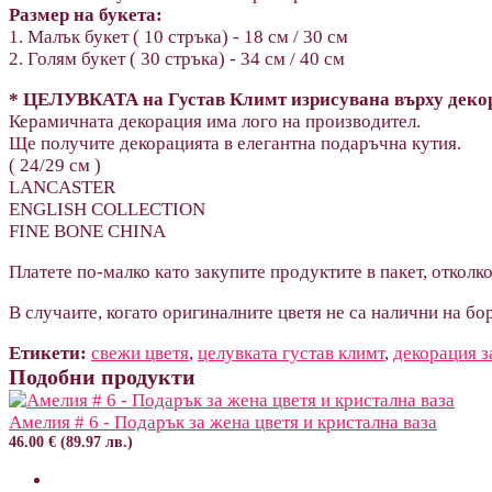
Размер на букета:
1. Малък букет ( 10 стръка) - 18 см / 30 cм
2. Голям букет ( 30 стръка) - 34 см / 40 cм
* ЦЕЛУВКАТА на Густав Климт изрисувана върху декор
Керамичната декорация има лого на производител.
Ще получите декорацията в елегантна подаръчна кутия.
( 24/29 см )
LANCASTER
ENGLISH COLLECTION
FINE BONE CHINA
Платете по-малко като закупите продуктите в пакет, отколко
В случаите, когато оригиналните цветя не са налични на бор
Етикети:
свежи цветя
,
целувката густав климт
,
декорация з
Подобни продукти
Амелия # 6 - Подарък за жена цветя и кристална ваза
46.00 € (89.97 лв.)