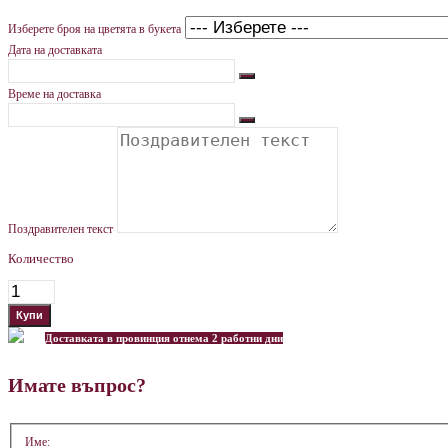
Изберете броя на цветята в букета
Дата на доставката
Време на доставка
Поздравителен текст
Количество
Доставката в провинция отнема 2 работни дни
Имате въпрос?
Име: