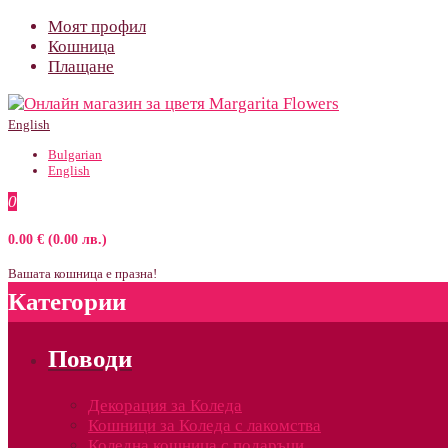
Моят профил
Кошница
Плащане
English
Bulgarian
English
0
0.00 € (0.00 лв.)
Вашата кошница е празна!
Категории
Поводи
Декорация за Коледа
Кошници за Коледа с лакомства
Коледна кошница с подаръци