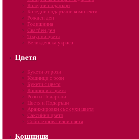
Коледни подаръци
Коледни подаръчни комплекти
Рожден ден
Годишнина
Сватбен ден
Траурни цветя
Великденска украса
Цветя
Букети от рози
Кошници с рози
Букети с цветя
Кошници с цветя
Рози и Подаръци
Цветя и Подаръци
Аранжировки със сухи цветя
Саксийни цветя
Съболезнователни цветя
Кошници