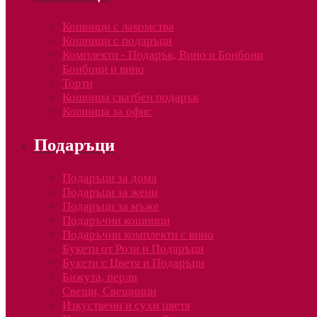
Кошници с лакомства
Кошници с подаръци
Комплекти - Подарък, Вино и Бонбони
Бонбони и вино
Торти
Кошница сватбен подарък
Кошница за офис
Подаръци
Подаръци за дома
Подаръци за жени
Подаръци за мъже
Подаръчни кошници
Подаръчни комплекти с вино
Букети от Рози и Подаръци
Букети с Цветя и Подаръци
Бижута, перли
Свещи, Свещници
Изкуствени и сухи цветя