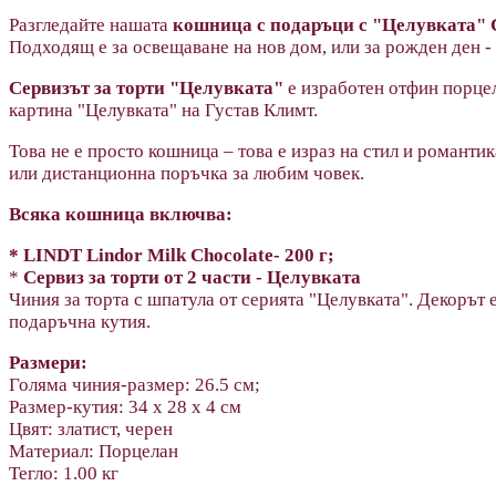
Разгледайте нашата
кошница с подаръци с "Целувката" 
Подходящ е за освещаване на нов дом, или за рожден ден -
Сервизът за торти "Целувката"
е изработен отфин порцела
картина "Целувката" на Густав Климт.
Това не е просто кошница – това е израз на стил и романт
или дистанционна поръчка за любим човек.
Всяка кошница включва:
* LINDT Lindor Milk Chocolate- 200 г;
*
Сервиз за торти от 2 части - Целувката
Чиния за торта с шпатула от серията "Целувката". Декорът
подаръчна кутия.
Размери:
Голяма чиния-размер: 26.5 см;
Размер-кутия: 34 х 28 х 4 см
Цвят: златист, черен
Материал: Порцелан
Тегло: 1.00 кг