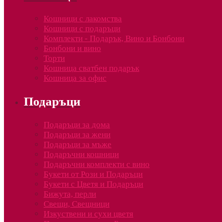
Кошници с лакомства
Кошници с подаръци
Комплекти - Подарък, Вино и Бонбони
Бонбони и вино
Торти
Кошница сватбен подарък
Кошница за офис
Подаръци
Подаръци за дома
Подаръци за жени
Подаръци за мъже
Подаръчни кошници
Подаръчни комплекти с вино
Букети от Рози и Подаръци
Букети с Цветя и Подаръци
Бижута, перли
Свещи, Свещници
Изкуствени и сухи цветя