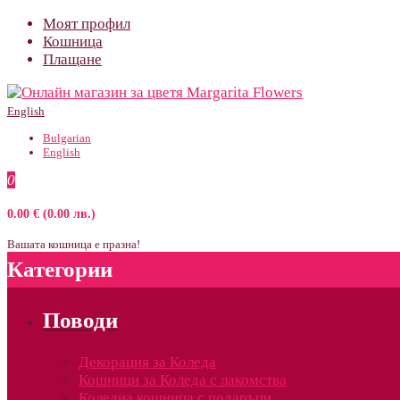
Моят профил
Кошница
Плащане
English
Bulgarian
English
0
0.00 € (0.00 лв.)
Вашата кошница е празна!
Категории
Поводи
Декорация за Коледа
Кошници за Коледа с лакомства
Коледна кошница с подаръци