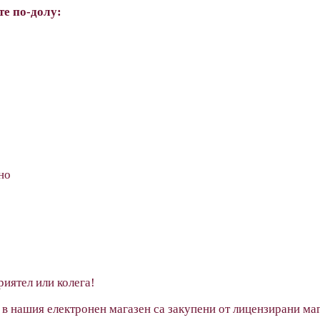
е по-долу:
ино
риятел или колега!
 в нашия електронен магазен са закупени от лицензирани маг