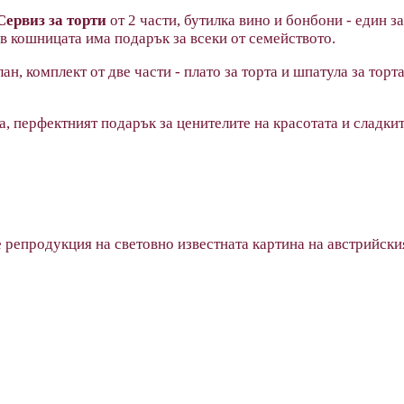
Сервиз за торти
от 2 части, бутилка вино и бонбони - един 
 в кошницата има подарък за всеки от семейството.
н, комплект от две части - плато за торта и шпатула за тор
ика, перфектният подарък за ценителите на красотата и слад
 е репродукция на световно известната картина на австрийск