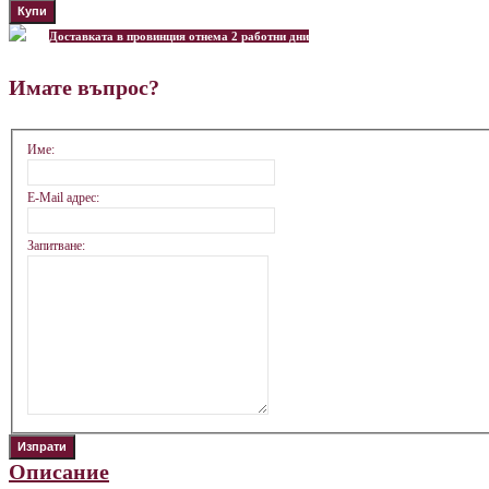
Доставката в провинция отнема 2 работни дни
Имате въпрос?
Име:
E-Mail адрес:
Запитване:
Описание