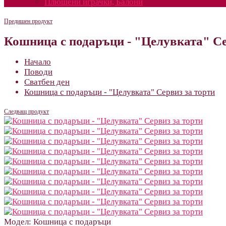
Плюшени играчки, Балони
Предишен продукт
Кошница с подаръци - "Целувката" Се
Начало
Поводи
Сватбен ден
Кошница с подаръци - "Целувката" Сервиз за торти
Следващ продукт
Модел:
Кошница с подаръци