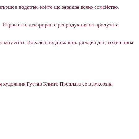
завършен подарък, който ще зарадва всяко семейство.
та. Сервизът е декориран с репродукция на прочутата
ките моменти! Идеален подарък при: рожден ден, годишнина
ия художник Густав Климт. Предлага се в луксозна