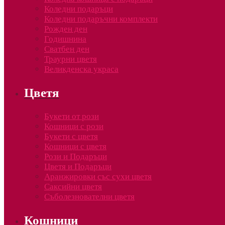
Коледни подаръци
Коледни подаръчни комплекти
Рожден ден
Годишнина
Сватбен ден
Траурни цветя
Великденска украса
Цветя
Букети от рози
Кошници с рози
Букети с цветя
Кошници с цветя
Рози и Подаръци
Цветя и Подаръци
Аранжировки със сухи цветя
Саксийни цветя
Съболезнователни цветя
Кошници