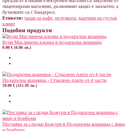
предлагат в нашия електронен магазин са закупени от
лицензирани магазини, дължимият акциз е заплатен, а
бутилките са с бандерол.
Етикети:
чаши за кафе
,
целувката
,
картини на густав
климт
Подобни продукти
Купи Маслинена клонка в подаръчна кошница
0.00 € (0.00 лв.)
Подаръчна кошница - Стъклено плато от 4 части
59.00 € (115.39 лв.)
Поставка за сладки Божури в Подаръчна кошница с вино
и бонбони