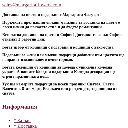
sales@margaritaflowers.com
Доставка на цветя и подаръци с Маргарита Флауърс!
Поръчката през нашия онлайн магазина за доставка на цветя е
лесен начин да покажете стил и да бъдете романтични.
Безплатна доставка на цветя в София! Доставките извън София
отнемат 2 работни дни.
Богат избор от кошници с подаръци и кошници с лакомства.
Подаръци за жени или мъжки подаръци добавени към цветята ще
направят изживяването неповторимо.
Богата колекция от кошници за Коледа с уникална коледна
украса. А нашите Коледни подаръци и Коледна декорация ще
огреят празничната нощ.
Тук ще намерите подаръци за всеки празник: Сватба, Свети
Валентин, 8-ми март, Великден или рожден ден, годишнина от
сватба.
Информация
* За нас
* Доставка