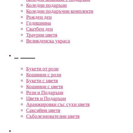
Коледни подаръци
Коледни подаръчни комплекти
Рожден ден
Годишнина
Сватбен ден
Траурни цветя
Великденска украса
Цветя
Букети от рози
Кошници с рози
Букети с цветя
Кошници с цветя
Рози и Подаръци
Цветя и Подаръци
Аранжировки със сухи цветя
Саксийни цветя
Съболезнователни цветя
Кошници