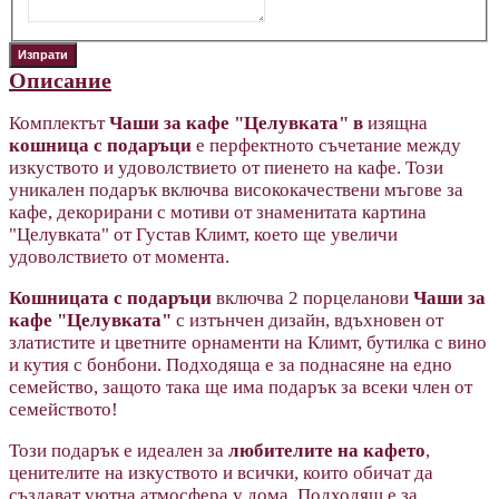
Описание
Комплектът
Чаши за кафе "Целувката" в
изящна
кошница с подаръци
е перфектното съчетание между
изкуството и удоволствието от пиенето на кафе. Този
уникален подарък включва висококачествени мъгове за
кафе, декорирани с мотиви от знаменитата картина
"Целувката" от Густав Климт, което ще увеличи
удоволствието от момента.
Кошницата с подаръци
включва 2 порцеланови
Чаши за
кафе "Целувката"
с изтънчен дизайн, вдъхновен от
златистите и цветните орнаменти на Климт, бутилка с вино
и кутия с бонбони. Подходяща е за поднасяне на едно
семейство, защото така ще има подарък за всеки член от
семейството!
Този подарък е идеален за
любителите на кафето
,
ценителите на изкуството и всички, които обичат да
създават уютна атмосфера у дома. Подходящ е за