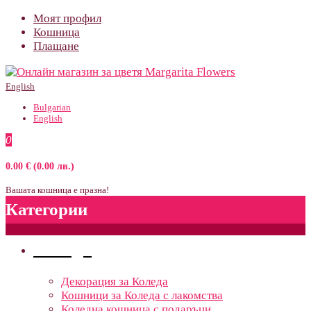
Моят профил
Кошница
Плащане
English
Bulgarian
English
0
0.00 € (0.00 лв.)
Вашата кошница е празна!
Категории
Поводи
Декорация за Коледа
Кошници за Коледа с лакомства
Коледна кошница с подаръци