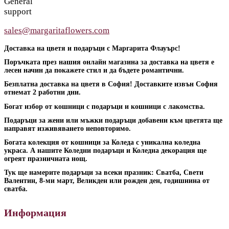
General
support
sales@margaritaflowers.com
Доставка на цветя и подаръци с Маргарита Флауърс!
Поръчката през нашия онлайн магазина за доставка на цветя е
лесен начин да покажете стил и да бъдете романтични.
Безплатна доставка на цветя в София! Доставките извън София
отнемат 2 работни дни.
Богат избор от кошници с подаръци и кошници с лакомства.
Подаръци за жени или мъжки подаръци добавени към цветята ще
направят изживяването неповторимо.
Богата колекция от кошници за Коледа с уникална коледна
украса. А нашите Коледни подаръци и Коледна декорация ще
огреят празничната нощ.
Тук ще намерите подаръци за всеки празник: Сватба, Свети
Валентин, 8-ми март, Великден или рожден ден, годишнина от
сватба.
Информация