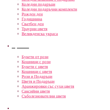
Коледни подаръци
Коледни подаръчни комплекти
Рожден ден
Годишнина
Сватбен ден
Траурни цветя
Великденска украса
Цветя
Букети от рози
Кошници с рози
Букети с цветя
Кошници с цветя
Рози и Подаръци
Цветя и Подаръци
Аранжировки със сухи цветя
Саксийни цветя
Съболезнователни цветя
Кошници