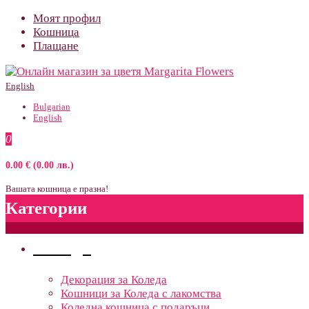
Моят профил
Кошница
Плащане
English
Bulgarian
English
0
0.00 € (0.00 лв.)
Вашата кошница е празна!
Категории
Поводи
Декорация за Коледа
Кошници за Коледа с лакомства
Коледна кошница с подаръци