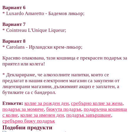
Вариант 6
* Luxardo Amaretto - Бадемов ликьор;
Вариант 7
* Cointreau L'Unique Liqueur;
Вариант 8
* Carolans - Ирландски крем-ликьор;
Красиво опакована, тази кошница е прекрасен подарък за
приятел или колега!
* Декларираме, че алкохолните напитки, които се
предлагат в нашия електронен магазин са закупени от
лицензирани магазини, дължимият акциз е заплатен, а
бутилките са с бандерол.
Етикети:
колие за рожден ден
,
сребърно колие за жена
,
подарък за момиче
,
бижута подарък
,
подаръчна кошница
с колие
,
колие за именен ден
,
подарък завършване
,
сребърно бижу подарък
Подобни продукти